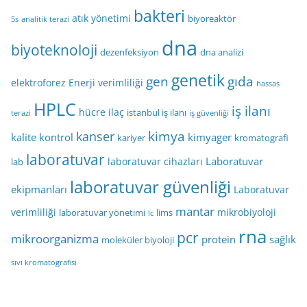
bakteri
atık yönetimi
biyoreaktör
5s
analitik terazi
dna
biyoteknoloji
dezenfeksiyon
dna analizi
genetik
gen
gıda
elektroforez
Enerji verimliliği
hassas
HPLC
iş ilanı
hücre
ilaç
istanbul iş ilanı
terazi
iş güvenliği
kimya
kanser
kalite kontrol
kimyager
kariyer
kromatografi
laboratuvar
Laboratuvar
laboratuvar cihazları
lab
laboratuvar güvenliği
ekipmanları
Laboratuvar
mantar
verimliliği
mikrobiyoloji
laboratuvar yönetimi
lims
lc
rna
pcr
mikroorganizma
protein
sağlık
moleküler biyoloji
sıvı kromatografisi