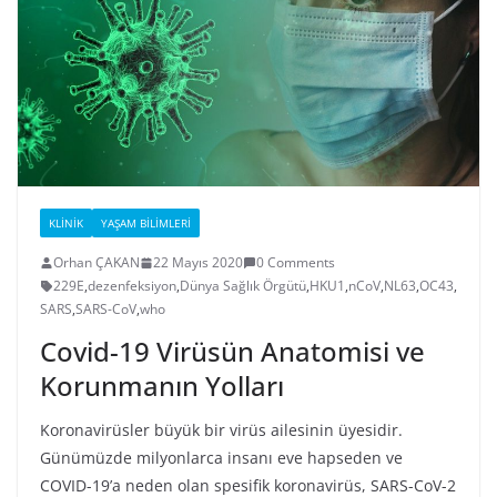
KLINIK
YAŞAM BILIMLERI
Orhan ÇAKAN
22 Mayıs 2020
0 Comments
229E
,
dezenfeksiyon
,
Dünya Sağlık Örgütü
,
HKU1
,
nCoV
,
NL63
,
OC43
,
SARS
,
SARS-CoV
,
who
Covid-19 Virüsün Anatomisi ve
Korunmanın Yolları
Koronavirüsler büyük bir virüs ailesinin üyesidir.
Günümüzde milyonlarca insanı eve hapseden ve
COVID-19’a neden olan spesifik koronavirüs, SARS-CoV-2