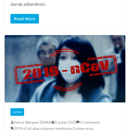
olarak adlandırılır.
Read More
KLINIK
Hatice Meryem ÖZKAN
5 Şubat 2020
0 Comments
2019-nCoV
,
akut solunum sendromu
,
Corona virüs
,