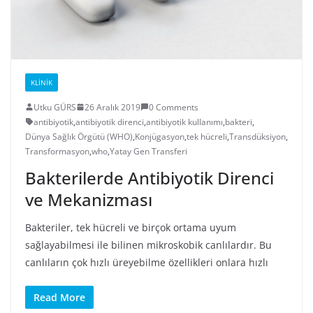
KLINIK
Utku GÜRS
26 Aralık 2019
0 Comments
antibiyotik
,
antibiyotik direnci
,
antibiyotik kullanımı
,
bakteri
,
Dünya Sağlık Örgütü (WHO)
,
Konjügasyon
,
tek hücreli
,
Transdüksiyon
,
Transformasyon
,
who
,
Yatay Gen Transferi
Bakterilerde Antibiyotik Direnci
ve Mekanizması
Bakteriler, tek hücreli ve birçok ortama uyum
sağlayabilmesi ile bilinen mikroskobik canlılardır. Bu
canlıların çok hızlı üreyebilme özellikleri onlara hızlı
Read More