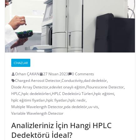
CIHAZLAR
Orhan ÇAKAN
27 Nisan 2023
0 Comments
Charged Aerosol Detector
,
Conductivity
,
dad dedektör
,
Diode Array Detector
,
edevlet onaylı eğitim
,
Flourescene Detector
,
HPLC
,
hplc dedektörleri
,
HPLC Dedektörü Türleri
,
hplc eğitimi
,
hplc eğitimi fiyatları
,
hplc fiyatları
,
hplc nedir
,
Multiple Wavelength Detector
,
pda dedektör
,
uv-vis
,
Variable Wavelength Detector
Analizleriniz İçin Hangi HPLC
Dedektörü İdeal?