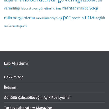
ekipmanları
Laboratuvar
mantar
verimliliği
mikrobiyoloji
laboratuvar yönetimi
lims
lc
rna
pcr
mikroorganizma
protein
sağlık
moleküler biyoloji
sıvı kromatografisi
Lab Akademi
Hakkımızda
İletişim
Gönüllü Çalışabileceğin Açık Pozisyonlar
Turkey Laboratory Magazine