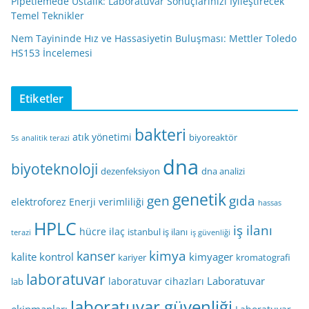
Pipetlemede Ustalık: Laboratuvar Sonuçlarınızı İyileştirecek
Temel Teknikler
Nem Tayininde Hız ve Hassasiyetin Buluşması: Mettler Toledo
HS153 İncelemesi
Etiketler
bakteri
atık yönetimi
biyoreaktör
5s
analitik terazi
dna
biyoteknoloji
dezenfeksiyon
dna analizi
genetik
gen
gıda
elektroforez
Enerji verimliliği
hassas
HPLC
iş ilanı
hücre
ilaç
istanbul iş ilanı
terazi
iş güvenliği
kimya
kanser
kalite kontrol
kimyager
kariyer
kromatografi
laboratuvar
Laboratuvar
laboratuvar cihazları
lab
laboratuvar güvenliği