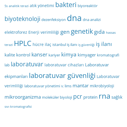
bakteri
atık yönetimi
biyoreaktör
5s
analitik terazi
dna
biyoteknoloji
dezenfeksiyon
dna analizi
genetik
gen
gıda
elektroforez
Enerji verimliliği
hassas
HPLC
iş ilanı
hücre
ilaç
istanbul iş ilanı
terazi
iş güvenliği
kimya
kanser
kalite kontrol
kimyager
kariyer
kromatografi
laboratuvar
Laboratuvar
laboratuvar cihazları
lab
laboratuvar güvenliği
ekipmanları
Laboratuvar
mantar
verimliliği
mikrobiyoloji
laboratuvar yönetimi
lims
lc
rna
pcr
mikroorganizma
protein
sağlık
moleküler biyoloji
sıvı kromatografisi