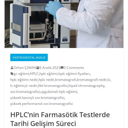
ENSTRUMENTAL ANALIZ
Orhan ÇAKAN
6 Aralık 2023
0 Comments
gc eğitimi
,
HPLC
,
hplc eğitimi
,
hplc eğitimi fiyatları
,
hplc eğitimi nedir
,
hplc nedir
,
kromatografi
,
kromatografi nedir
,
lc
,
lc eğitimi
,
lc nedir
,
likit kromatografisi
,
liquid chromatography
,
sıvı kromatografisi
,
uygulamalı hplc eğitimi
,
yüksek basınçlı sıvı kromatografisi
,
yüksek performanslı sıvı kromatografisi
HPLC’nin Farmasötik Testlerde
Tarihi Gelişim Süreci