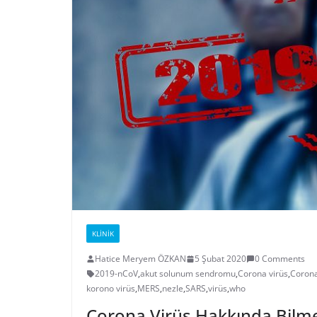
KLINIK
Hatice Meryem ÖZKAN
5 Şubat 2020
0 Comments
2019-nCoV
,
akut solunum sendromu
,
Corona virüs
,
Corona 
korono virüs
,
MERS
,
nezle
,
SARS
,
virüs
,
who
Corona Virüs Hakkında Bilm