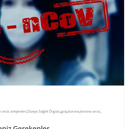
virüs antijenleri
,
Dünya Sağlık Örgütü
,
grip
,
korona
,
korona virüs
,
eniz Gerekenler