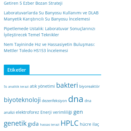
Getiren 5 Ezber Bozan Strateji
Laboratuvarlarda Su Banyosu Kullanımı ve DLAB
Manyetik Karıştırıcılı Su Banyosu İncelemesi
Pipetlemede Ustalık: Laboratuvar Sonuçlarınızı
İyileştirecek Temel Teknikler
Nem Tayininde Hız ve Hassasiyetin Buluşması:
Mettler Toledo HS153 İncelemesi
Etiketler
bakteri
atık yönetimi
biyoreaktör
5s
analitik terazi
dna
biyoteknoloji
dezenfeksiyon
dna
gen
elektroforez
Enerji verimliliği
analizi
HPLC
genetik
gıda
hücre
ilaç
hassas terazi