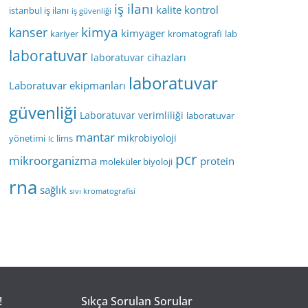
iş ilanı
kalite kontrol
istanbul iş ilanı
iş güvenliği
kimya
kanser
kimyager
kariyer
kromatografi
lab
laboratuvar
laboratuvar cihazları
laboratuvar
Laboratuvar ekipmanları
güvenliği
Laboratuvar verimliliği
laboratuvar
mantar
mikrobiyoloji
yönetimi
lims
lc
pcr
mikroorganizma
protein
moleküler biyoloji
rna
sağlık
sıvı kromatografisi
!
Sıkça Sorulan Sorular