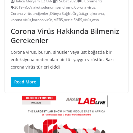
Hatice Meryem ÖZKAN
5 Şubat 2020
0 Comments
2019-nCoV
,
akut solunum sendromu
,
Corona virüs
,
Corona virüs antijenleri
,
Dünya Sağlık Örgütü
,
grip
,
korona
,
korona virüs
,
korono virüs
,
MERS
,
nezle
,
SARS
,
virüs
,
who
Corona Virüs Hakkında Bilmeniz
Gerekenler
Corona virüs, burun, sinüsler veya üst boğazda bir
enfeksiyona neden olan bir tür yaygın virüstür. Bazı
corona virüs türleri ciddi
Read More