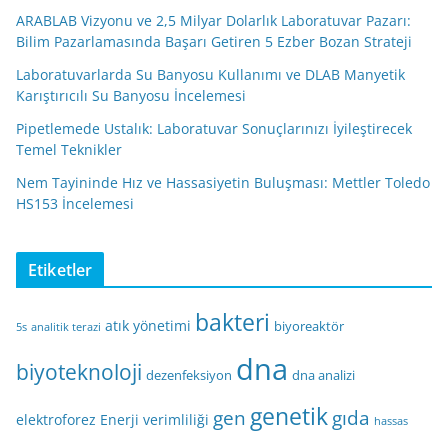
ARABLAB Vizyonu ve 2,5 Milyar Dolarlık Laboratuvar Pazarı:
Bilim Pazarlamasında Başarı Getiren 5 Ezber Bozan Strateji
Laboratuvarlarda Su Banyosu Kullanımı ve DLAB Manyetik
Karıştırıcılı Su Banyosu İncelemesi
Pipetlemede Ustalık: Laboratuvar Sonuçlarınızı İyileştirecek
Temel Teknikler
Nem Tayininde Hız ve Hassasiyetin Buluşması: Mettler Toledo
HS153 İncelemesi
Etiketler
bakteri
atık yönetimi
biyoreaktör
5s
analitik terazi
dna
biyoteknoloji
dezenfeksiyon
dna analizi
genetik
gen
gıda
elektroforez
Enerji verimliliği
hassas