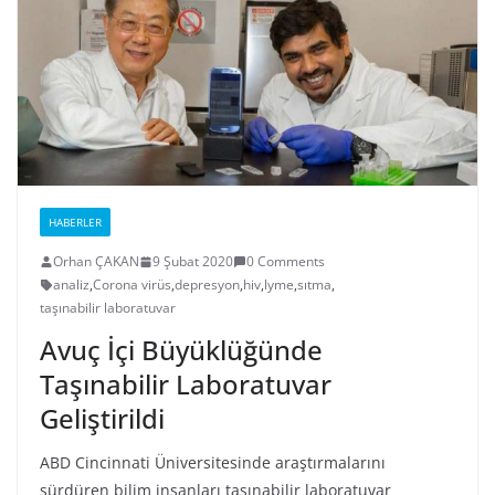
HABERLER
Orhan ÇAKAN
9 Şubat 2020
0 Comments
analiz
,
Corona virüs
,
depresyon
,
hiv
,
lyme
,
sıtma
,
taşınabilir laboratuvar
Avuç İçi Büyüklüğünde
Taşınabilir Laboratuvar
Geliştirildi
ABD Cincinnati Üniversitesinde araştırmalarını
sürdüren bilim insanları taşınabilir laboratuvar