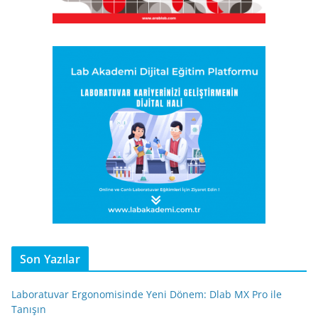
Son Yazılar
Laboratuvar Ergonomisinde Yeni Dönem: Dlab MX Pro ile
Tanışın