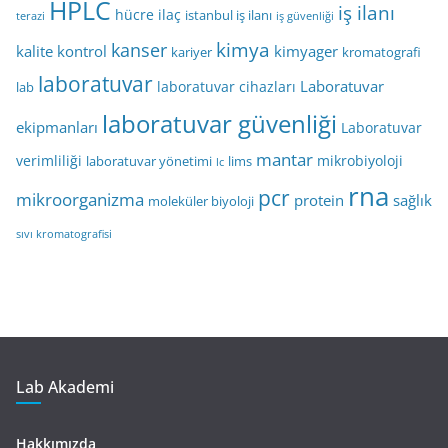
HPLC
iş ilanı
hücre
ilaç
istanbul iş ilanı
terazi
iş güvenliği
kimya
kanser
kalite kontrol
kimyager
kariyer
kromatografi
laboratuvar
Laboratuvar
laboratuvar cihazları
lab
laboratuvar güvenliği
ekipmanları
Laboratuvar
mantar
verimliliği
mikrobiyoloji
laboratuvar yönetimi
lims
lc
rna
pcr
mikroorganizma
protein
sağlık
moleküler biyoloji
sıvı kromatografisi
Lab Akademi
Hakkımızda