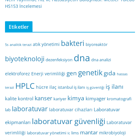
HS153 İncelemesi
Etiketler
bakteri
atık yönetimi
biyoreaktör
5s
analitik terazi
dna
biyoteknoloji
dezenfeksiyon
dna analizi
genetik
gen
gıda
elektroforez
Enerji verimliliği
hassas
HPLC
iş ilanı
hücre
ilaç
istanbul iş ilanı
terazi
iş güvenliği
kimya
kanser
kalite kontrol
kimyager
kariyer
kromatografi
laboratuvar
Laboratuvar
laboratuvar cihazları
lab
laboratuvar güvenliği
ekipmanları
Laboratuvar
mantar
verimliliği
mikrobiyoloji
laboratuvar yönetimi
lims
lc