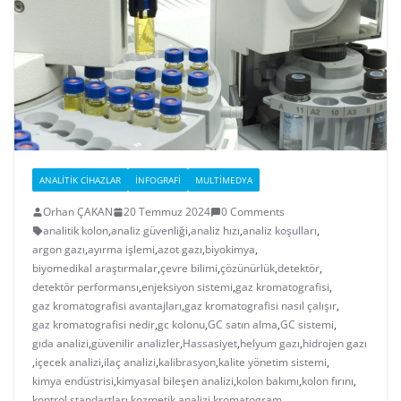
ANALITIK CIHAZLAR
İNFOGRAFI
MULTIMEDYA
Orhan ÇAKAN
20 Temmuz 2024
0 Comments
analitik kolon
,
analiz güvenliği
,
analiz hızı
,
analiz koşulları
,
argon gazı
,
ayırma işlemi
,
azot gazı
,
biyokimya
,
biyomedikal araştırmalar
,
çevre bilimi
,
çözünürlük
,
detektör
,
detektör performansı
,
enjeksiyon sistemi
,
gaz kromatografisi
,
gaz kromatografisi avantajları
,
gaz kromatografisi nasıl çalışır
,
gaz kromatografisi nedir
,
gc kolonu
,
GC satın alma
,
GC sistemi
,
gıda analizi
,
güvenilir analizler
,
Hassasiyet
,
helyum gazı
,
hidrojen gazı
,
içecek analizi
,
ilaç analizi
,
kalibrasyon
,
kalite yönetim sistemi
,
kimya endüstrisi
,
kimyasal bileşen analizi
,
kolon bakımı
,
kolon fırını
,
kontrol standartları
,
kozmetik analizi
,
kromatogram
,