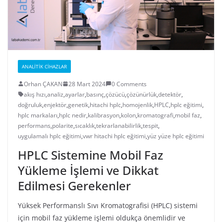
ANALITIK CIHAZLAR
Orhan ÇAKAN
28 Mart 2024
0 Comments
akış hızı
,
analiz
,
ayarlar
,
basınç
,
çözücü
,
çözünürlük
,
detektör
,
doğruluk
,
enjektör
,
genetik
,
hitachi hplc
,
homojenlik
,
HPLC
,
hplc eğitimi
,
hplc markaları
,
hplc nedir
,
kalibrasyon
,
kolon
,
kromatografi
,
mobil faz
,
performans
,
polarite
,
sıcaklık
,
tekrarlanabilirlik
,
tespit
,
uygulamalı hplc eğitimi
,
vwr hitachi hplc eğitimi
,
yüz yüze hplc eğitimi
HPLC Sistemine Mobil Faz
Yükleme İşlemi ve Dikkat
Edilmesi Gerekenler
Yüksek Performanslı Sıvı Kromatografisi (HPLC) sistemi
için mobil faz yükleme işlemi oldukça önemlidir ve