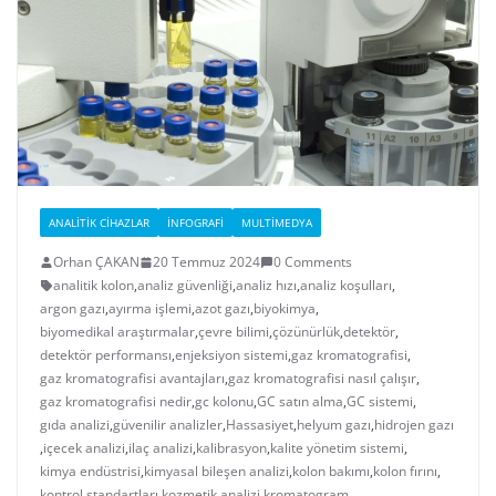
ANALITIK CIHAZLAR
İNFOGRAFI
MULTIMEDYA
Orhan ÇAKAN
20 Temmuz 2024
0 Comments
analitik kolon
,
analiz güvenliği
,
analiz hızı
,
analiz koşulları
,
argon gazı
,
ayırma işlemi
,
azot gazı
,
biyokimya
,
biyomedikal araştırmalar
,
çevre bilimi
,
çözünürlük
,
detektör
,
detektör performansı
,
enjeksiyon sistemi
,
gaz kromatografisi
,
gaz kromatografisi avantajları
,
gaz kromatografisi nasıl çalışır
,
gaz kromatografisi nedir
,
gc kolonu
,
GC satın alma
,
GC sistemi
,
gıda analizi
,
güvenilir analizler
,
Hassasiyet
,
helyum gazı
,
hidrojen gazı
,
içecek analizi
,
ilaç analizi
,
kalibrasyon
,
kalite yönetim sistemi
,
kimya endüstrisi
,
kimyasal bileşen analizi
,
kolon bakımı
,
kolon fırını
,
kontrol standartları
,
kozmetik analizi
,
kromatogram
,