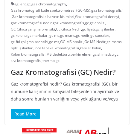
agilent gc
,
gas chromatography
,
Gaz kromatografi kütle spektrometresi (GC-MS)
,
gaz kromatografisi
,
Gaz kromatografisi cihazının kisimlari
,
Gaz kromatografisi deneyi
,
gaz kromatografisi nedir
,
gaz kromatograifis
,
gc
,
gc analizi
,
GC Cihazı çalışma prensibi
,
Gc cihazı Nedir
,
gc fiyatı
,
gc iş ilanları
,
gc kolonu
,
gc markaları
,
gc ms
,
gc msms
,
gc nedir
,
gc satıcıları
,
gc-fid çalışma prensibi
,
gc-ms
,
GC-MS analizi
,
Gc-MS Nedir
,
gc-msms
,
hplc iş ilanları
,
İnce tabaka kromatografisi
,
kapiler kolon
,
Kolon kromatografisi
,
MS dedektörü
,
perkin elmer gc
,
shimadzu gc
,
sıvı kromatografisi
,
thermo gc
Gaz Kromatografisi (GC) Nedir?
Gaz kromatografisi nedir? Gaz kromatografisi (GC), bir
numune karışımının kimyasal bileşenlerini ayırmak ve
daha sonra bunların varlığını veya yokluğunu ve/veya
Read More