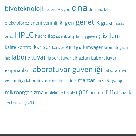
dna
biyoteknoloji
dezenfeksiyon
dna analizi
genetik
gen
gıda
elektroforez
Enerji verimliliği
hassas
HPLC
iş ilanı
hücre
ilaç
istanbul iş ilanı
terazi
iş güvenliği
kimya
kanser
kalite kontrol
kimyager
kariyer
kromatografi
laboratuvar
Laboratuvar
laboratuvar cihazları
lab
laboratuvar güvenliği
ekipmanları
Laboratuvar
mantar
verimliliği
mikrobiyoloji
laboratuvar yönetimi
lims
lc
rna
pcr
mikroorganizma
protein
sağlık
moleküler biyoloji
sıvı kromatografisi