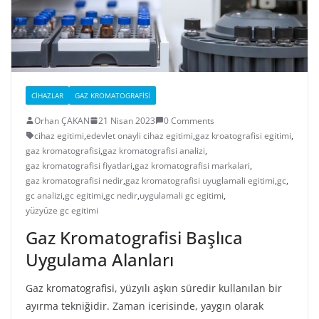
CIHAZLAR
GAZ KROMATOGRAFISI
Orhan ÇAKAN
21 Nisan 2023
0 Comments
cihaz egitimi
,
edevlet onayli cihaz egitimi
,
gaz kroatografisi egitimi
,
gaz kromatografisi
,
gaz kromatografisi analizi
,
gaz kromatografisi fiyatlari
,
gaz kromatografisi markalari
,
gaz kromatografisi nedir
,
gaz kromatografisi uyuglamali egitimi
,
gc
,
gc analizi
,
gc egitimi
,
gc nedir
,
uygulamali gc egitimi
,
yüzyüze gc egitimi
Gaz Kromatografisi Başlıca
Uygulama Alanları
Gaz kromatografisi, yüzyılı aşkın süredir kullanılan bir
ayırma tekniğidir. Zaman icerisinde, yaygın olarak