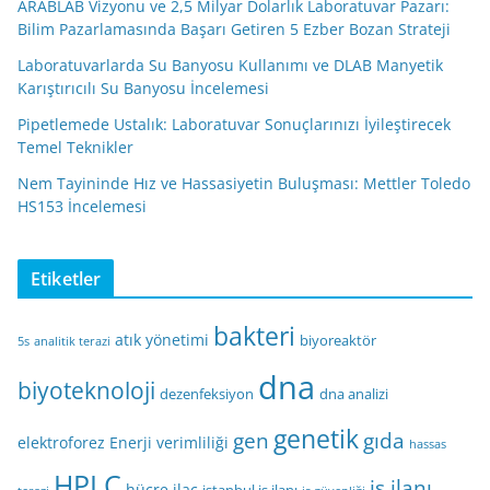
ARABLAB Vizyonu ve 2,5 Milyar Dolarlık Laboratuvar Pazarı:
Bilim Pazarlamasında Başarı Getiren 5 Ezber Bozan Strateji
Laboratuvarlarda Su Banyosu Kullanımı ve DLAB Manyetik
Karıştırıcılı Su Banyosu İncelemesi
Pipetlemede Ustalık: Laboratuvar Sonuçlarınızı İyileştirecek
Temel Teknikler
Nem Tayininde Hız ve Hassasiyetin Buluşması: Mettler Toledo
HS153 İncelemesi
Etiketler
bakteri
atık yönetimi
biyoreaktör
5s
analitik terazi
dna
biyoteknoloji
dezenfeksiyon
dna analizi
genetik
gen
gıda
elektroforez
Enerji verimliliği
hassas
HPLC
iş ilanı
hücre
ilaç