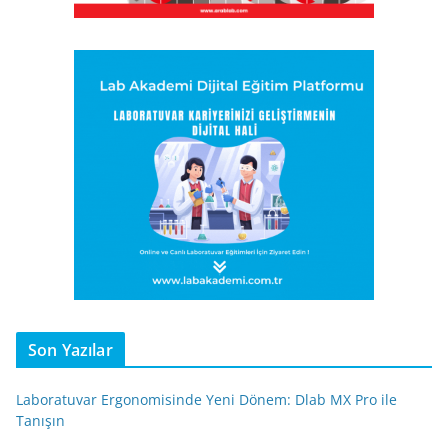
Son Yazılar
Laboratuvar Ergonomisinde Yeni Dönem: Dlab MX Pro ile
Tanışın