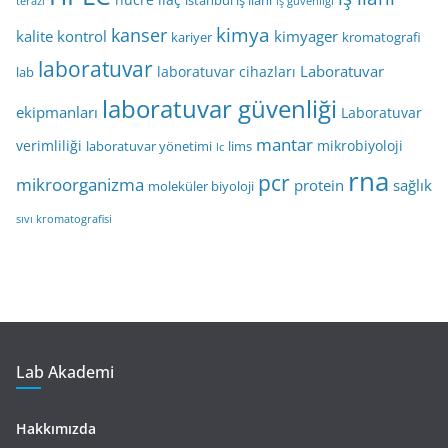
istanbul iş ilanı
terazi
iş güvenliği
kimya
kanser
kalite kontrol
kimyager
kariyer
kromatografi
laboratuvar
Laboratuvar
laboratuvar cihazları
lab
laboratuvar güvenliği
ekipmanları
Laboratuvar
mantar
verimliliği
mikrobiyoloji
laboratuvar yönetimi
lims
lc
rna
pcr
mikroorganizma
protein
sağlık
moleküler biyoloji
sıvı kromatografisi
Lab Akademi
Hakkımızda