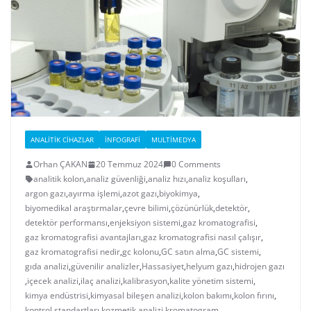
ANALITIK CIHAZLAR
İNFOGRAFI
MULTIMEDYA
Orhan ÇAKAN
20 Temmuz 2024
0 Comments
analitik kolon
,
analiz güvenliği
,
analiz hızı
,
analiz koşulları
,
argon gazı
,
ayırma işlemi
,
azot gazı
,
biyokimya
,
biyomedikal araştırmalar
,
çevre bilimi
,
çözünürlük
,
detektör
,
detektör performansı
,
enjeksiyon sistemi
,
gaz kromatografisi
,
gaz kromatografisi avantajları
,
gaz kromatografisi nasıl çalışır
,
gaz kromatografisi nedir
,
gc kolonu
,
GC satın alma
,
GC sistemi
,
gıda analizi
,
güvenilir analizler
,
Hassasiyet
,
helyum gazı
,
hidrojen gazı
,
içecek analizi
,
ilaç analizi
,
kalibrasyon
,
kalite yönetim sistemi
,
kimya endüstrisi
,
kimyasal bileşen analizi
,
kolon bakımı
,
kolon fırını
,
kontrol standartları
,
kozmetik analizi
,
kromatogram
,