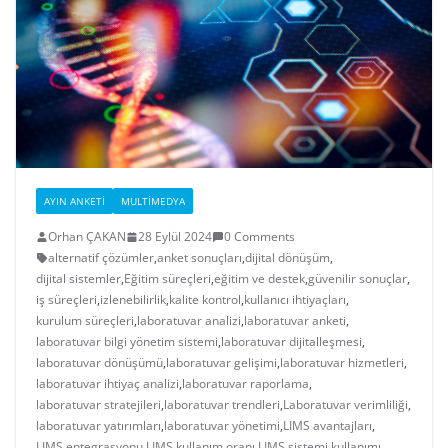
AYIN ANKETI
MULTIMEDYA
Orhan ÇAKAN
28 Eylül 2024
0 Comments
alternatif çözümler
,
anket sonuçları
,
dijital dönüşüm
,
dijital sistemler
,
Eğitim süreçleri
,
eğitim ve destek
,
güvenilir sonuçlar
,
iş süreçleri
,
izlenebilirlik
,
kalite kontrol
,
kullanıcı ihtiyaçları
,
kurulum süreçleri
,
laboratuvar analizi
,
laboratuvar anketi
,
laboratuvar bilgi yönetim sistemi
,
laboratuvar dijitalleşmesi
,
laboratuvar dönüşümü
,
laboratuvar gelişimi
,
laboratuvar hizmetleri
,
laboratuvar ihtiyaç analizi
,
laboratuvar raporlama
,
laboratuvar stratejileri
,
laboratuvar trendleri
,
Laboratuvar verimliliği
,
laboratuvar yatırımları
,
laboratuvar yönetimi
,
LIMS avantajları
,
LIMS entegrasyonu
,
LIMS kullanım oranı
,
LIMS sistemi kullanımı
,