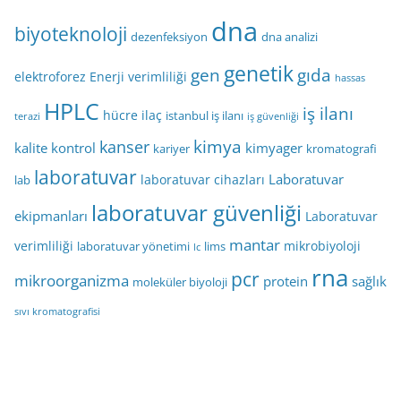
dna
biyoteknoloji
dezenfeksiyon
dna analizi
genetik
gen
gıda
elektroforez
Enerji verimliliği
hassas
HPLC
iş ilanı
hücre
ilaç
istanbul iş ilanı
terazi
iş güvenliği
kimya
kanser
kalite kontrol
kimyager
kariyer
kromatografi
laboratuvar
Laboratuvar
laboratuvar cihazları
lab
laboratuvar güvenliği
ekipmanları
Laboratuvar
mantar
verimliliği
mikrobiyoloji
laboratuvar yönetimi
lims
lc
rna
pcr
mikroorganizma
protein
sağlık
moleküler biyoloji
sıvı kromatografisi