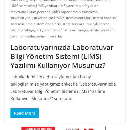
LIMS sistemleri
,
LIMS yazılımı
,
LIMS yazılımının faydaları
,
mevzuata uyum
,
personel yükü
,
raporlama hızlandırma
,
şirket vizyonu
,
şirketler için LIMS
,
sistem avantajları
,
sistem başarısı
,
sistem izleme
,
sistem önerileri
,
sistem seçimi
,
süreç iyileştirme
,
veri doğruluğu
,
veri yönetimi
,
verimlilik artırma
,
verimlilik yönetimi
,
yatırım fırsatları
,
yatırım kararları
Laboratuvarınızda Laboratuvar
Bilgi Yönetim Sistemi (LIMS)
Yazılımı Kullanıyor Musunuz?
Lab Akademi LinkedIn sayfamızdan bu ay
takipçilerimize yaptığımız anket ile “Laboratuvarınızda
Laboratuvar Bilgi Yönetim Sistemi (LIMS) Yazılımı
Kullanıyor Musunuz?” sorusunu
Read More