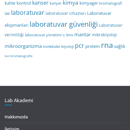
kimya
kanser
kalite kontrol
kimyager
kariyer
kromatografi
laboratuvar
Laboratuvar
laboratuvar cihazları
lab
laboratuvar güvenliği
ekipmanları
Laboratuvar
mantar
verimliliği
mikrobiyoloji
laboratuvar yönetimi
lims
lc
rna
pcr
mikroorganizma
protein
sağlık
moleküler biyoloji
sıvı kromatografisi
Lab Akademi
Hakkımızda
İletişim