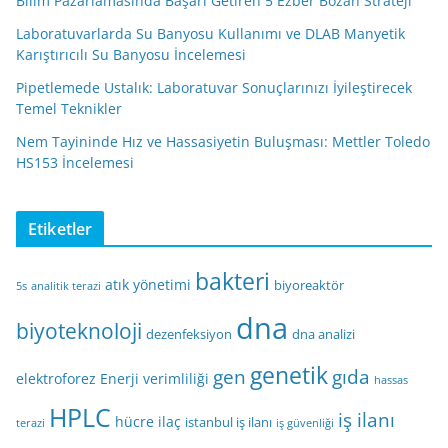
Bilim Pazarlamasında Başarı Getiren 5 Ezber Bozan Strateji
Laboratuvarlarda Su Banyosu Kullanımı ve DLAB Manyetik
Karıştırıcılı Su Banyosu İncelemesi
Pipetlemede Ustalık: Laboratuvar Sonuçlarınızı İyileştirecek
Temel Teknikler
Nem Tayininde Hız ve Hassasiyetin Buluşması: Mettler Toledo
HS153 İncelemesi
Etiketler
bakteri
atık yönetimi
biyoreaktör
5s
analitik terazi
dna
biyoteknoloji
dezenfeksiyon
dna analizi
genetik
gen
gıda
elektroforez
Enerji verimliliği
hassas
HPLC
iş ilanı
hücre
ilaç
istanbul iş ilanı
terazi
iş güvenliği