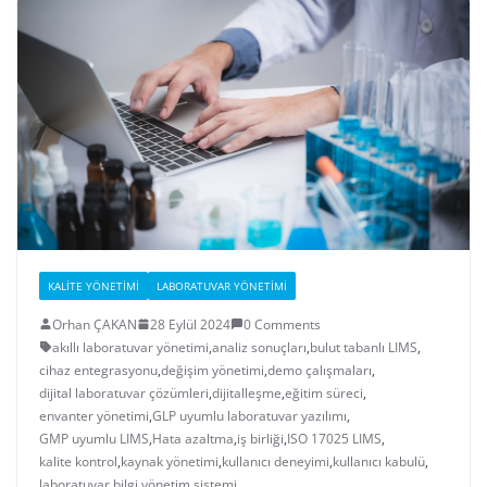
KALITE YÖNETIMI
LABORATUVAR YÖNETIMI
Orhan ÇAKAN
28 Eylül 2024
0 Comments
akıllı laboratuvar yönetimi
,
analiz sonuçları
,
bulut tabanlı LIMS
,
cihaz entegrasyonu
,
değişim yönetimi
,
demo çalışmaları
,
dijital laboratuvar çözümleri
,
dijitalleşme
,
eğitim süreci
,
envanter yönetimi
,
GLP uyumlu laboratuvar yazılımı
,
GMP uyumlu LIMS
,
Hata azaltma
,
iş birliği
,
ISO 17025 LIMS
,
kalite kontrol
,
kaynak yönetimi
,
kullanıcı deneyimi
,
kullanıcı kabulü
,
laboratuvar bilgi yönetim sistemi
,