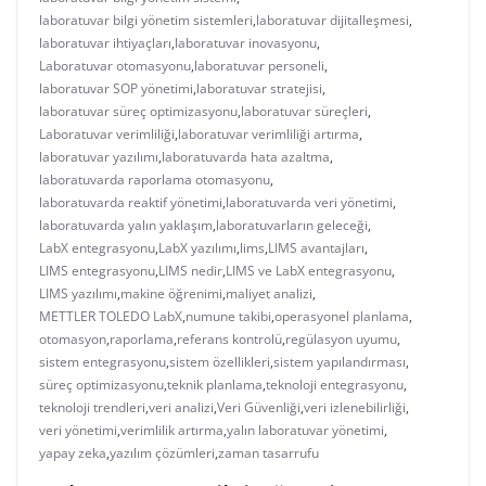
laboratuvar bilgi yönetim sistemleri
,
laboratuvar dijitalleşmesi
,
laboratuvar ihtiyaçları
,
laboratuvar inovasyonu
,
Laboratuvar otomasyonu
,
laboratuvar personeli
,
laboratuvar SOP yönetimi
,
laboratuvar stratejisi
,
laboratuvar süreç optimizasyonu
,
laboratuvar süreçleri
,
Laboratuvar verimliliği
,
laboratuvar verimliliği artırma
,
laboratuvar yazılımı
,
laboratuvarda hata azaltma
,
laboratuvarda raporlama otomasyonu
,
laboratuvarda reaktif yönetimi
,
laboratuvarda veri yönetimi
,
laboratuvarda yalın yaklaşım
,
laboratuvarların geleceği
,
LabX entegrasyonu
,
LabX yazılımı
,
lims
,
LIMS avantajları
,
LIMS entegrasyonu
,
LIMS nedir
,
LIMS ve LabX entegrasyonu
,
LIMS yazılımı
,
makine öğrenimi
,
maliyet analizi
,
METTLER TOLEDO LabX
,
numune takibi
,
operasyonel planlama
,
otomasyon
,
raporlama
,
referans kontrolü
,
regülasyon uyumu
,
sistem entegrasyonu
,
sistem özellikleri
,
sistem yapılandırması
,
süreç optimizasyonu
,
teknik planlama
,
teknoloji entegrasyonu
,
teknoloji trendleri
,
veri analizi
,
Veri Güvenliği
,
veri izlenebilirliği
,
veri yönetimi
,
verimlilik artırma
,
yalın laboratuvar yönetimi
,
yapay zeka
,
yazılım çözümleri
,
zaman tasarrufu