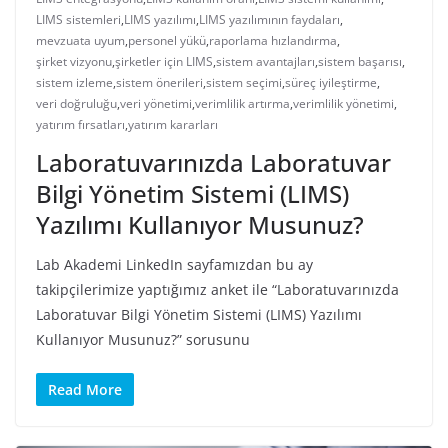
LIMS sistemleri
,
LIMS yazılımı
,
LIMS yazılımının faydaları
,
mevzuata uyum
,
personel yükü
,
raporlama hızlandırma
,
şirket vizyonu
,
şirketler için LIMS
,
sistem avantajları
,
sistem başarısı
,
sistem izleme
,
sistem önerileri
,
sistem seçimi
,
süreç iyileştirme
,
veri doğruluğu
,
veri yönetimi
,
verimlilik artırma
,
verimlilik yönetimi
,
yatırım fırsatları
,
yatırım kararları
Laboratuvarınızda Laboratuvar
Bilgi Yönetim Sistemi (LIMS)
Yazılımı Kullanıyor Musunuz?
Lab Akademi LinkedIn sayfamızdan bu ay
takipçilerimize yaptığımız anket ile “Laboratuvarınızda
Laboratuvar Bilgi Yönetim Sistemi (LIMS) Yazılımı
Kullanıyor Musunuz?” sorusunu
Read More