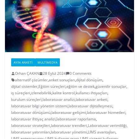
AYIN ANKETI
MULTIMEDYA
Orhan ÇAKAN
28 Eylül 2024
0 Comments
alternatif çözümler
,
anket sonuçları
,
dijital dönüşüm
,
dijital sistemler
,
Eğitim süreçleri
,
eğitim ve destek
,
güvenilir sonuçlar
,
iş süreçleri
,
izlenebilirlik
,
kalite kontrol
,
kullanıcı ihtiyaçları
,
kurulum süreçleri
,
laboratuvar analizi
,
laboratuvar anketi
,
laboratuvar bilgi yönetim sistemi
,
laboratuvar dijitalleşmesi
,
laboratuvar dönüşümü
,
laboratuvar gelişimi
,
laboratuvar hizmetleri
,
laboratuvar ihtiyaç analizi
,
laboratuvar raporlama
,
laboratuvar stratejileri
,
laboratuvar trendleri
,
Laboratuvar verimliliği
,
laboratuvar yatırımları
,
laboratuvar yönetimi
,
LIMS avantajları
,
LIMS entegrasyonu
,
LIMS kullanım oranı
,
LIMS sistemi kullanımı
,