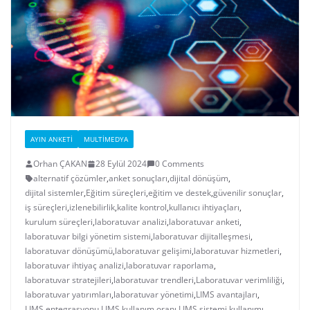
AYIN ANKETI
MULTIMEDYA
Orhan ÇAKAN
28 Eylül 2024
0 Comments
alternatif çözümler
,
anket sonuçları
,
dijital dönüşüm
,
dijital sistemler
,
Eğitim süreçleri
,
eğitim ve destek
,
güvenilir sonuçlar
,
iş süreçleri
,
izlenebilirlik
,
kalite kontrol
,
kullanıcı ihtiyaçları
,
kurulum süreçleri
,
laboratuvar analizi
,
laboratuvar anketi
,
laboratuvar bilgi yönetim sistemi
,
laboratuvar dijitalleşmesi
,
laboratuvar dönüşümü
,
laboratuvar gelişimi
,
laboratuvar hizmetleri
,
laboratuvar ihtiyaç analizi
,
laboratuvar raporlama
,
laboratuvar stratejileri
,
laboratuvar trendleri
,
Laboratuvar verimliliği
,
laboratuvar yatırımları
,
laboratuvar yönetimi
,
LIMS avantajları
,
LIMS entegrasyonu
,
LIMS kullanım oranı
,
LIMS sistemi kullanımı
,