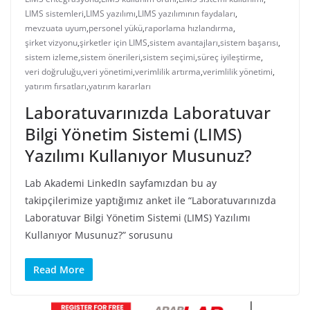
LIMS sistemleri
,
LIMS yazılımı
,
LIMS yazılımının faydaları
,
mevzuata uyum
,
personel yükü
,
raporlama hızlandırma
,
şirket vizyonu
,
şirketler için LIMS
,
sistem avantajları
,
sistem başarısı
,
sistem izleme
,
sistem önerileri
,
sistem seçimi
,
süreç iyileştirme
,
veri doğruluğu
,
veri yönetimi
,
verimlilik artırma
,
verimlilik yönetimi
,
yatırım fırsatları
,
yatırım kararları
Laboratuvarınızda Laboratuvar
Bilgi Yönetim Sistemi (LIMS)
Yazılımı Kullanıyor Musunuz?
Lab Akademi LinkedIn sayfamızdan bu ay
takipçilerimize yaptığımız anket ile “Laboratuvarınızda
Laboratuvar Bilgi Yönetim Sistemi (LIMS) Yazılımı
Kullanıyor Musunuz?” sorusunu
Read More