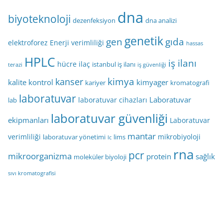
dna
biyoteknoloji
dezenfeksiyon
dna analizi
genetik
gen
gıda
elektroforez
Enerji verimliliği
hassas
HPLC
iş ilanı
hücre
ilaç
istanbul iş ilanı
terazi
iş güvenliği
kimya
kanser
kalite kontrol
kimyager
kariyer
kromatografi
laboratuvar
Laboratuvar
laboratuvar cihazları
lab
laboratuvar güvenliği
ekipmanları
Laboratuvar
mantar
verimliliği
mikrobiyoloji
laboratuvar yönetimi
lims
lc
rna
pcr
mikroorganizma
protein
sağlık
moleküler biyoloji
sıvı kromatografisi