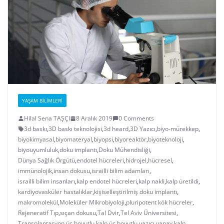
YAŞAM BILIMLERI
Hilal Sena TAŞÇI
8 Aralık 2019
0 Comments
3d baskı
,
3D baskı teknolojisi
,
3d heard
,
3D Yazıcı
,
biyo-mürekkep
,
biyokimyasal
,
biyomateryal
,
biyopsi
,
biyoreaktör
,
biyoteknoloji
,
biyouyumluluk
,
doku implantı
,
Doku Mühendisliği
,
Dünya Sağlık Örgütü
,
endotel hücreleri
,
hidrojel
,
hücresel
,
immünolojik
,
insan dokusu
,
israilli bilim adamları
,
israilli bilim insanları
,
kalp endotel hücreleri
,
kalp nakli
,
kalp üretildi
,
kardiyovasküler hastalıklar
,
kişiselleştirilmiş doku implantı
,
makromolekül
,
Moleküler Mikrobiyoloji
,
pluripotent kök hücreler
,
Rejeneratif Tıp
,
sıçan dokusu
,
Tal Dvir
,
Tel Aviv Üniversitesi
,
Transplantasyon
,
üç boyutlu kalp
,
üç boyutlu yazıcı
,
yapay kalp