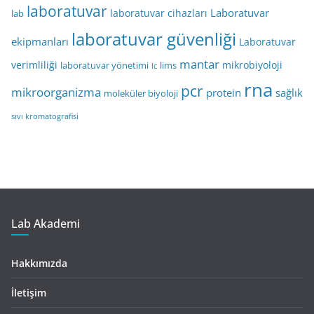
laboratuvar
Laboratuvar
laboratuvar cihazları
lab
laboratuvar güvenliği
ekipmanları
Laboratuvar
mantar
verimliliği
mikrobiyoloji
laboratuvar yönetimi
lims
lc
rna
pcr
mikroorganizma
protein
sağlık
moleküler biyoloji
sıvı kromatografisi
Lab Akademi
Hakkımızda
İletişim