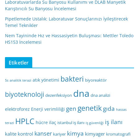
Laboratuvarlarda Su Banyosu Kullanımı ve DLAB Manyetik
Karıştırıcılı Su Banyosu İncelemesi
Pipetlemede Ustalık: Laboratuvar Sonuçlarınızı İyileştirecek
Temel Teknikler
Nem Tayininde Hız ve Hassasiyetin Buluşması: Mettler Toledo
HS153 İncelemesi
Etiketler
bakteri
atık yönetimi
biyoreaktör
5s
analitik terazi
dna
biyoteknoloji
dezenfeksiyon
dna analizi
genetik
gen
gıda
elektroforez
Enerji verimliliği
hassas
HPLC
iş ilanı
hücre
ilaç
istanbul iş ilanı
terazi
iş güvenliği
kimya
kanser
kalite kontrol
kimyager
kariyer
kromatografi