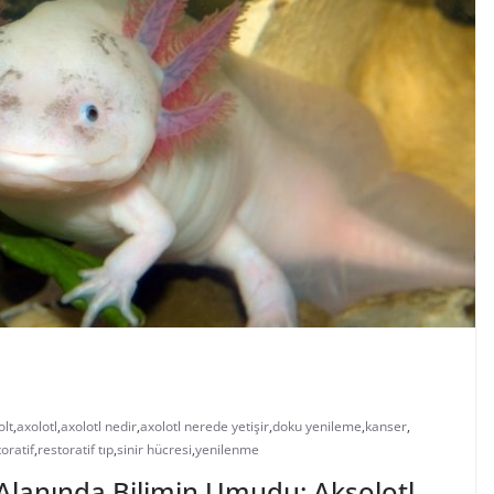
olt
,
axolotl
,
axolotl nedir
,
axolotl nerede yetişir
,
doku yenileme
,
kanser
,
oratif
,
restoratif tıp
,
sinir hücresi
,
yenilenme
p Alanında Bilimin Umudu: Aksolotl