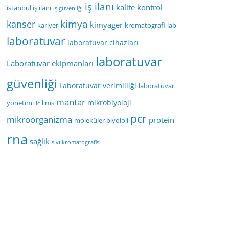
iş ilanı
kalite kontrol
istanbul iş ilanı
iş güvenliği
kimya
kanser
kimyager
kariyer
kromatografi
lab
laboratuvar
laboratuvar cihazları
laboratuvar
Laboratuvar ekipmanları
güvenliği
Laboratuvar verimliliği
laboratuvar
mantar
mikrobiyoloji
yönetimi
lims
lc
pcr
mikroorganizma
protein
moleküler biyoloji
rna
sağlık
sıvı kromatografisi