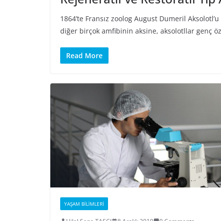
1864’te Fransız zoolog August Dumeril Aksolotl’u
diğer birçok amfibinin aksine, aksolotllar genç öze
Read More
YAŞAM BILIMLERI