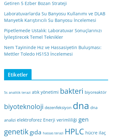
Getiren 5 Ezber Bozan Strateji
Laboratuvarlarda Su Banyosu Kullanımı ve DLAB
Manyetik Karıştırıcılı Su Banyosu İncelemesi
Pipetlemede Ustalık: Laboratuvar Sonuçlarınızı
İyileştirecek Temel Teknikler
Nem Tayininde Hız ve Hassasiyetin Buluşması:
Mettler Toledo HS153 İncelemesi
Etiketler
bakteri
atık yönetimi
biyoreaktör
5s
analitik terazi
dna
biyoteknoloji
dezenfeksiyon
dna
gen
elektroforez
Enerji verimliliği
analizi
HPLC
genetik
gıda
hücre
ilaç
hassas terazi