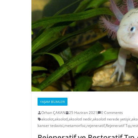
YAŞAM BILIMLERI
Orhan ÇAKAN
25 Haziran 2021
0 Comments
aksolot
,
aksolotl
,
aksolotl nedir
,
aksolotl nerede yetişir
,
aks
kanser tedavisi
,
metamorfoz
,
rejeneratif
,
Rejeneratif Tıp
,
rest
Rejeneratif ve Restoratif Tı