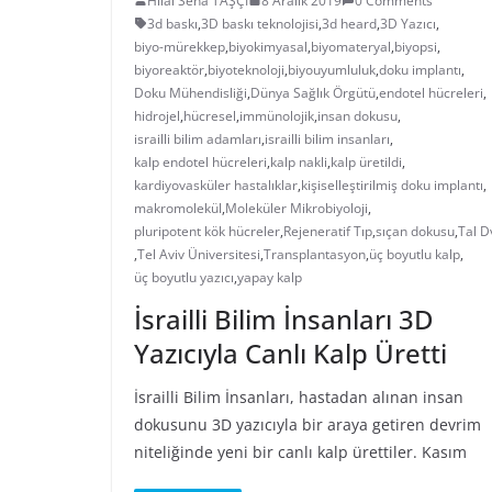
Hilal Sena TAŞÇI
8 Aralık 2019
0 Comments
3d baskı
,
3D baskı teknolojisi
,
3d heard
,
3D Yazıcı
,
biyo-mürekkep
,
biyokimyasal
,
biyomateryal
,
biyopsi
,
biyoreaktör
,
biyoteknoloji
,
biyouyumluluk
,
doku implantı
,
Doku Mühendisliği
,
Dünya Sağlık Örgütü
,
endotel hücreleri
,
hidrojel
,
hücresel
,
immünolojik
,
insan dokusu
,
israilli bilim adamları
,
israilli bilim insanları
,
kalp endotel hücreleri
,
kalp nakli
,
kalp üretildi
,
kardiyovasküler hastalıklar
,
kişiselleştirilmiş doku implantı
,
makromolekül
,
Moleküler Mikrobiyoloji
,
pluripotent kök hücreler
,
Rejeneratif Tıp
,
sıçan dokusu
,
Tal D
,
Tel Aviv Üniversitesi
,
Transplantasyon
,
üç boyutlu kalp
,
üç boyutlu yazıcı
,
yapay kalp
İsrailli Bilim İnsanları 3D
Yazıcıyla Canlı Kalp Üretti
İsrailli Bilim İnsanları, hastadan alınan insan
dokusunu 3D yazıcıyla bir araya getiren devrim
niteliğinde yeni bir canlı kalp ürettiler. Kasım