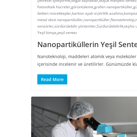
çevresel iyileştirme
,
doğal kaynaklar
,
düşük maliyetli sentez
fotovoltaik hücreler
,
görüntüleme
,
grafen nanopartiküller
,
gü
iletken mürekkepler
,
karbon ayak izi
,
kirlilik azaltma
,
kompozi
metal oksit nanopartiküller
,
nanopartiküller
,
Nanoteknoloji
,
n
sensörler
,
sürdürülebilir yöntemler
,
Sürdürülebilirlik
,
teşhis 
Yeşil kimya
,
yeşil sentez
Nanopartiküllerin Yeşil Sente
Nanoteknoloji, maddeleri atomik veya moleküler 
içerisinde incelenir ve üretilirler. Günümüzde kl
Read More