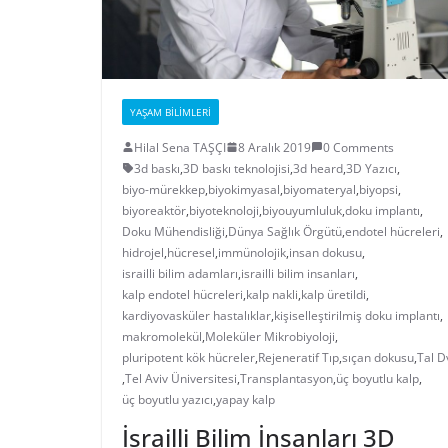
YAŞAM BILIMLERI
Hilal Sena TAŞÇI
8 Aralık 2019
0 Comments
3d baskı
,
3D baskı teknolojisi
,
3d heard
,
3D Yazıcı
,
biyo-mürekkep
,
biyokimyasal
,
biyomateryal
,
biyopsi
,
biyoreaktör
,
biyoteknoloji
,
biyouyumluluk
,
doku implantı
,
Doku Mühendisliği
,
Dünya Sağlık Örgütü
,
endotel hücreleri
,
hidrojel
,
hücresel
,
immünolojik
,
insan dokusu
,
israilli bilim adamları
,
israilli bilim insanları
,
kalp endotel hücreleri
,
kalp nakli
,
kalp üretildi
,
kardiyovasküler hastalıklar
,
kişiselleştirilmiş doku implantı
,
makromolekül
,
Moleküler Mikrobiyoloji
,
pluripotent kök hücreler
,
Rejeneratif Tıp
,
sıçan dokusu
,
Tal D
,
Tel Aviv Üniversitesi
,
Transplantasyon
,
üç boyutlu kalp
,
üç boyutlu yazıcı
,
yapay kalp
İsrailli Bilim İnsanları 3D