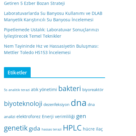
Getiren 5 Ezber Bozan Strateji
Laboratuvarlarda Su Banyosu Kullanımı ve DLAB
Manyetik Karıştırıcılı Su Banyosu İncelemesi
Pipetlemede Ustalık: Laboratuvar Sonuçlarınızı
İyileştirecek Temel Teknikler
Nem Tayininde Hız ve Hassasiyetin Buluşması:
Mettler Toledo HS153 İncelemesi
Etiketler
bakteri
atık yönetimi
biyoreaktör
5s
analitik terazi
dna
biyoteknoloji
dezenfeksiyon
dna
gen
elektroforez
Enerji verimliliği
analizi
HPLC
genetik
gıda
hücre
ilaç
hassas terazi