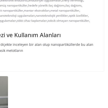
,
elektronik endüstrisi
,
endüstriyel uygulamalar
,
Enerji verimliliği
,
müş nanopartiküller
,
hedefe yönelik ilaç dağıtımı
,
ilaç dağıtımı
,
t nanopartiküller
,
mantar ekstraktları
,
metal nanopartiküller
,
anoteknoloji uygulamaları
,
nanoteknolojik yenilikler
,
optik özellikler
,
uygulamaları
,
tıbbi cihaz kaplamaları
,
toksik olmayan nanopartiküller
,
zi ve Kullanım Alanları
ölçekte inceleyen bir alan olup nanopartiküllerde bu alan
asik metotların