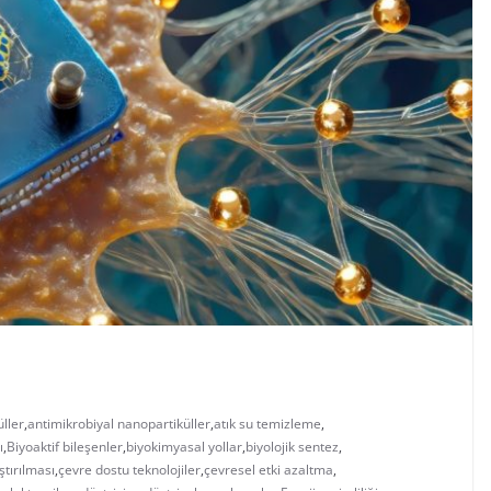
üller
,
antimikrobiyal nanopartiküller
,
atık su temizleme
,
ı
,
Biyoaktif bileşenler
,
biyokimyasal yollar
,
biyolojik sentez
,
ştırılması
,
çevre dostu teknolojiler
,
çevresel etki azaltma
,