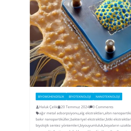
BIYOMÜHENDISLIK
BIYOTEKNOLOJI
NANOTEKNOLOJI
Haluk Çelik
20 Temmuz 2024
0 Comments
ağır metal adsorpsiyonu
,
alg ekstraktları
,
altın nanopartik
bakır nanopartiküller
,
bakteriyel ekstraktlar
,
bitki ekstraktlar
biyolojik sentez yöntemleri
,
biyouyumluluk
,
boyaların uzakla