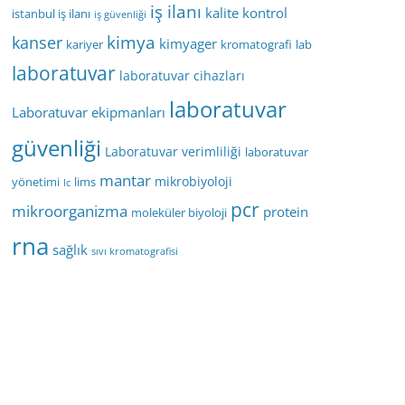
iş ilanı
kalite kontrol
istanbul iş ilanı
iş güvenliği
kimya
kanser
kimyager
kariyer
kromatografi
lab
laboratuvar
laboratuvar cihazları
laboratuvar
Laboratuvar ekipmanları
güvenliği
Laboratuvar verimliliği
laboratuvar
mantar
mikrobiyoloji
yönetimi
lims
lc
pcr
mikroorganizma
protein
moleküler biyoloji
rna
sağlık
sıvı kromatografisi