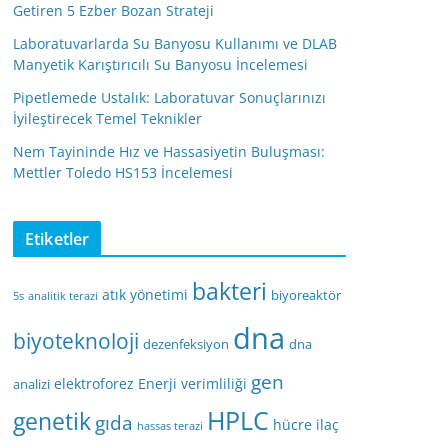
Getiren 5 Ezber Bozan Strateji
Laboratuvarlarda Su Banyosu Kullanımı ve DLAB
Manyetik Karıştırıcılı Su Banyosu İncelemesi
Pipetlemede Ustalık: Laboratuvar Sonuçlarınızı
İyileştirecek Temel Teknikler
Nem Tayininde Hız ve Hassasiyetin Buluşması:
Mettler Toledo HS153 İncelemesi
Etiketler
bakteri
atık yönetimi
biyoreaktör
5s
analitik terazi
dna
biyoteknoloji
dezenfeksiyon
dna
gen
elektroforez
Enerji verimliliği
analizi
HPLC
genetik
gıda
hücre
ilaç
hassas terazi