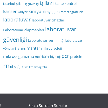
iş ilanı
kalite kontrol
istanbul iş ilanı
iş güvenliği
kimya
kanser
kimyager
kariyer
kromatografi
lab
laboratuvar
laboratuvar cihazları
laboratuvar
Laboratuvar ekipmanları
güvenliği
Laboratuvar verimliliği
laboratuvar
mantar
mikrobiyoloji
yönetimi
lims
lc
pcr
mikroorganizma
protein
moleküler biyoloji
rna
sağlık
sıvı kromatografisi
!
Sıkça Sorulan Sorular