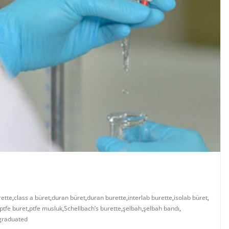
rette
,
class a büret
,
duran büret
,
duran burette
,
interlab burette
,
isolab büret
,
ptfe buret
,
ptfe musluk
,
Schellbach’s burette
,
şelbah
,
şelbah bandı
,
graduated