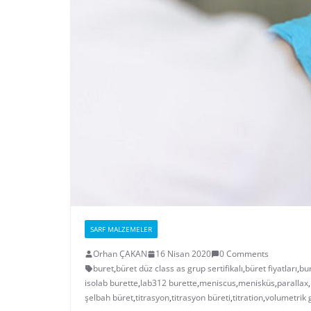
SARF MALZEMELER
Orhan ÇAKAN
16 Nisan 2020
0 Comments
buret
,
büret düz class as grup sertifikalı
,
büret fiyatları
,
bu
isolab burette
,
lab312 burette
,
meniscus
,
menisküs
,
parallax
,
şelbah büret
,
titrasyon
,
titrasyon büreti
,
titration
,
volumetrik 