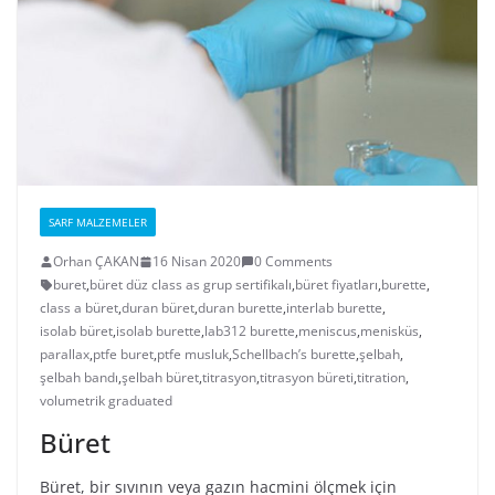
SARF MALZEMELER
Orhan ÇAKAN
16 Nisan 2020
0 Comments
buret
,
büret düz class as grup sertifikalı
,
büret fiyatları
,
burette
,
class a büret
,
duran büret
,
duran burette
,
interlab burette
,
isolab büret
,
isolab burette
,
lab312 burette
,
meniscus
,
menisküs
,
parallax
,
ptfe buret
,
ptfe musluk
,
Schellbach’s burette
,
şelbah
,
şelbah bandı
,
şelbah büret
,
titrasyon
,
titrasyon büreti
,
titration
,
volumetrik graduated
Büret
Büret, bir sıvının veya gazın hacmini ölçmek için