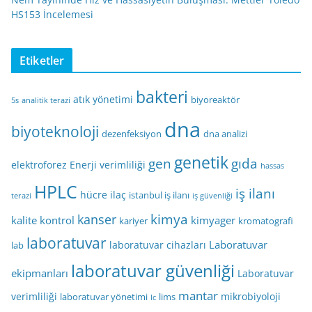
HS153 İncelemesi
Etiketler
bakteri
atık yönetimi
biyoreaktör
5s
analitik terazi
dna
biyoteknoloji
dezenfeksiyon
dna analizi
genetik
gen
gıda
elektroforez
Enerji verimliliği
hassas
HPLC
iş ilanı
hücre
ilaç
istanbul iş ilanı
terazi
iş güvenliği
kimya
kanser
kalite kontrol
kimyager
kariyer
kromatografi
laboratuvar
Laboratuvar
laboratuvar cihazları
lab
laboratuvar güvenliği
ekipmanları
Laboratuvar
mantar
verimliliği
mikrobiyoloji
laboratuvar yönetimi
lims
lc