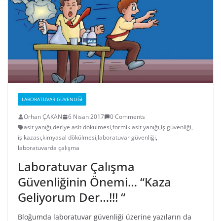
LABORATUVAR GÜVENLIĞI
Orhan ÇAKAN
6 Nisan 2017
0 Comments
asit yanığı
,
deriye asit dökülmesi
,
formik asit yanığı
,
iş güvenliği
,
iş kazası
,
kimyasal dökülmesi
,
laboratuvar güvenliği
,
laboratuvarda çalışma
Laboratuvar Çalışma
Güvenliğinin Önemi… “Kaza
Geliyorum Der…!!! “
Bloğumda laboratuvar güvenliği üzerine yazıların da