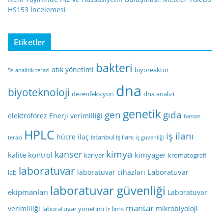
HS153 İncelemesi
Etiketler
bakteri
atık yönetimi
biyoreaktör
5s
analitik terazi
dna
biyoteknoloji
dezenfeksiyon
dna analizi
genetik
gen
gıda
elektroforez
Enerji verimliliği
hassas
HPLC
iş ilanı
hücre
ilaç
istanbul iş ilanı
terazi
iş güvenliği
kimya
kanser
kalite kontrol
kimyager
kariyer
kromatografi
laboratuvar
Laboratuvar
laboratuvar cihazları
lab
laboratuvar güvenliği
ekipmanları
Laboratuvar
mantar
verimliliği
mikrobiyoloji
laboratuvar yönetimi
lims
lc