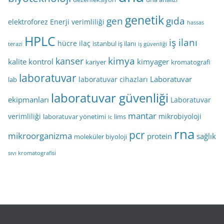
genetik
gen
gıda
elektroforez
Enerji verimliliği
hassas
HPLC
iş ilanı
hücre
ilaç
istanbul iş ilanı
terazi
iş güvenliği
kimya
kanser
kalite kontrol
kimyager
kariyer
kromatografi
laboratuvar
Laboratuvar
laboratuvar cihazları
lab
laboratuvar güvenliği
ekipmanları
Laboratuvar
mantar
verimliliği
mikrobiyoloji
laboratuvar yönetimi
lims
lc
rna
pcr
mikroorganizma
protein
sağlık
moleküler biyoloji
sıvı kromatografisi