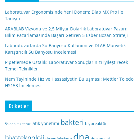
Laboratuvar Ergonomisinde Yeni Dönem: Dlab MX Pro ile
Tanışın
ARABLAB Vizyonu ve 2,5 Milyar Dolarlık Laboratuvar Pazarı:
Bilim Pazarlamasında Başarı Getiren 5 Ezber Bozan Strateji
Laboratuvarlarda Su Banyosu Kullanımı ve DLAB Manyetik
Karıştırıcılı Su Banyosu İncelemesi
Pipetlemede Ustalık: Laboratuvar Sonuçlarınızı İyileştirecek
Temel Teknikler
Nem Tayininde Hız ve Hassasiyetin Buluşması: Mettler Toledo
HS153 İncelemesi
Etiketler
bakteri
atık yönetimi
biyoreaktör
5s
analitik terazi
dna
biyoteknoloji
dezenfeksiyon
dna analizi