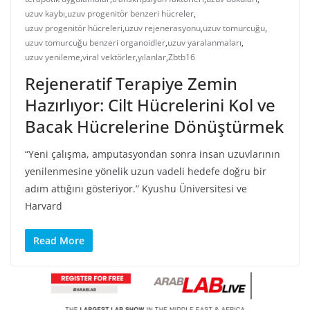
uzuv kaybı
,
uzuv progenitör benzeri hücreler
,
uzuv progenitör hücreleri
,
uzuv rejenerasyonu
,
uzuv tomurcuğu
,
uzuv tomurcuğu benzeri organoidler
,
uzuv yaralanmaları
,
uzuv yenileme
,
viral vektörler
,
yılanlar
,
Zbtb16
Rejeneratif Terapiye Zemin
Hazırlıyor: Cilt Hücrelerini Kol ve
Bacak Hücrelerine Dönüştürmek
“Yeni çalışma, amputasyondan sonra insan uzuvlarının
yenilenmesine yönelik uzun vadeli hedefe doğru bir
adım attığını gösteriyor.” Kyushu Üniversitesi ve
Harvard
Read More