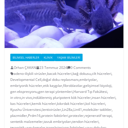
BILIMSEL HABERLER
KLINIK
YAŞAM BILIMLERI
Orhan ÇAKAN
23 Temmuz 2024
0 Comments
adeno-ilişkili virüsler
,
bacak hücreleri
,
bağ dokusu
,
cilt hücreleri
,
Developmental Cell
,
doğal doku replasmanı
,
embriyolar
,
embriyonik hücreler
,
etik kaygılar
,
fibroblastlar
,
gelişimsel biyoloji
,
gen ekspresyonu
,
gen terapi yöntemleri
,
Harvard Tıp Fakültesi
,
in vitro
,
in vivo
,
indüklenmiş pluripotent kök hücreler
,
insan hücreleri
,
kas hücreleri
,
kemik hücreleri
,
kıkırdak hücreleri
,
kol hücreleri
,
Kyushu Üniversitesi
,
lentivirüsler
,
Lin28a
,
Lin41
,
moleküler taklitler
,
plazmidler
,
Prdm16
,
protein faktörleri
,
protezler
,
rejeneratif terapi
,
sentetik malzemeler
,
tavuk embriyoları
,
tendon hücreleri
,
terapötik uygulamalar
,
transkripsiyon faktörleri
,
uzuv dokuları
,