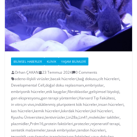
BILIMSEL HABERLER
KLINIK
YAŞAM BILIMLERI
Orhan ÇAKAN
23 Temmuz 2024
0 Comments
adeno-ilişkili virüsler
,
bacak hücreleri
,
bağ dokusu
,
cilt hücreleri
,
Developmental Cell
,
doğal doku replasmanı
,
embriyolar
,
embriyonik hücreler
,
etik kaygılar
,
fibroblastlar
,
gelişimsel biyoloji
,
gen ekspresyonu
,
gen terapi yöntemleri
,
Harvard Tıp Fakültesi
,
in vitro
,
in vivo
,
indüklenmiş pluripotent kök hücreler
,
insan hücreleri
,
kas hücreleri
,
kemik hücreleri
,
kıkırdak hücreleri
,
kol hücreleri
,
Kyushu Üniversitesi
,
lentivirüsler
,
Lin28a
,
Lin41
,
moleküler taklitler
,
plazmidler
,
Prdm16
,
protein faktörleri
,
protezler
,
rejeneratif terapi
,
sentetik malzemeler
,
tavuk embriyoları
,
tendon hücreleri
,
terapötik uygulamalar
,
transkripsiyon faktörleri
,
uzuv dokuları
,