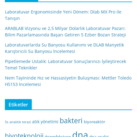
Laboratuvar Ergonomisinde Yeni Dönem: Dlab MX Pro ile
Tanışın
ARABLAB Vizyonu ve 2,5 Milyar Dolarlık Laboratuvar Pazarı:
Bilim Pazarlamasında Başarı Getiren 5 Ezber Bozan Strateji
Laboratuvarlarda Su Banyosu Kullanımı ve DLAB Manyetik
Karıştırıcılı Su Banyosu İncelemesi
Pipetlemede Ustalık: Laboratuvar Sonuçlarınızı İyileştirecek
Temel Teknikler
Nem Tayininde Hız ve Hassasiyetin Buluşması: Mettler Toledo
HS153 İncelemesi
Etiketler
bakteri
atık yönetimi
biyoreaktör
5s
analitik terazi
dna
biyoteknoloji
dezenfeksiyon
dna analizi