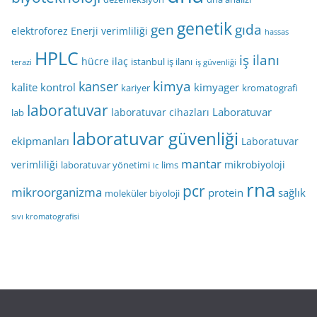
genetik
gen
gıda
elektroforez
Enerji verimliliği
hassas
HPLC
iş ilanı
hücre
ilaç
istanbul iş ilanı
terazi
iş güvenliği
kimya
kanser
kalite kontrol
kimyager
kariyer
kromatografi
laboratuvar
Laboratuvar
laboratuvar cihazları
lab
laboratuvar güvenliği
ekipmanları
Laboratuvar
mantar
verimliliği
mikrobiyoloji
laboratuvar yönetimi
lims
lc
rna
pcr
mikroorganizma
protein
sağlık
moleküler biyoloji
sıvı kromatografisi