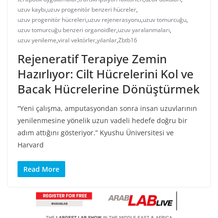
uzuv kaybı
,
uzuv progenitör benzeri hücreler
,
uzuv progenitör hücreleri
,
uzuv rejenerasyonu
,
uzuv tomurcuğu
,
uzuv tomurcuğu benzeri organoidler
,
uzuv yaralanmaları
,
uzuv yenileme
,
viral vektörler
,
yılanlar
,
Zbtb16
Rejeneratif Terapiye Zemin
Hazırlıyor: Cilt Hücrelerini Kol ve
Bacak Hücrelerine Dönüştürmek
“Yeni çalışma, amputasyondan sonra insan uzuvlarının
yenilenmesine yönelik uzun vadeli hedefe doğru bir
adım attığını gösteriyor.” Kyushu Üniversitesi ve
Harvard
Read More