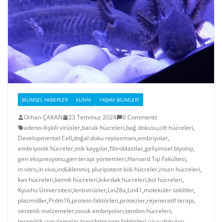
BILIMSEL HABERLER
KLINIK
YAŞAM BILIMLERI
Orhan ÇAKAN
23 Temmuz 2024
0 Comments
adeno-ilişkili virüsler
,
bacak hücreleri
,
bağ dokusu
,
cilt hücreleri
,
Developmental Cell
,
doğal doku replasmanı
,
embriyolar
,
embriyonik hücreler
,
etik kaygılar
,
fibroblastlar
,
gelişimsel biyoloji
,
gen ekspresyonu
,
gen terapi yöntemleri
,
Harvard Tıp Fakültesi
,
in vitro
,
in vivo
,
indüklenmiş pluripotent kök hücreler
,
insan hücreleri
,
kas hücreleri
,
kemik hücreleri
,
kıkırdak hücreleri
,
kol hücreleri
,
Kyushu Üniversitesi
,
lentivirüsler
,
Lin28a
,
Lin41
,
moleküler taklitler
,
plazmidler
,
Prdm16
,
protein faktörleri
,
protezler
,
rejeneratif terapi
,
sentetik malzemeler
,
tavuk embriyoları
,
tendon hücreleri
,
terapötik uygulamalar
,
transkripsiyon faktörleri
,
uzuv dokuları
,