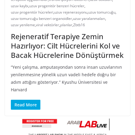
uzuv kaybı
,
uzuv progenitör benzeri hücreler
,
uzuv progenitör hücreleri
,
uzuv rejenerasyonu
,
uzuv tomurcuğu
,
uzuv tomurcuğu benzeri organoidler
,
uzuv yaralanmaları
,
uzuv yenileme
,
viral vektörler
,
yılanlar
,
Zbtb16
Rejeneratif Terapiye Zemin
Hazırlıyor: Cilt Hücrelerini Kol ve
Bacak Hücrelerine Dönüştürmek
“Yeni çalışma, amputasyondan sonra insan uzuvlarının
yenilenmesine yönelik uzun vadeli hedefe doğru bir
adım attığını gösteriyor.” Kyushu Üniversitesi ve
Harvard
Read More