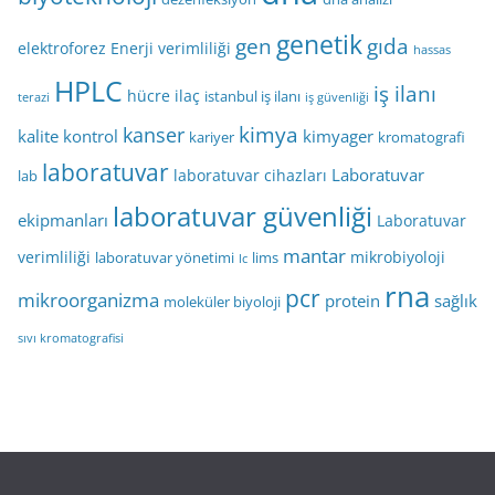
genetik
gen
gıda
elektroforez
Enerji verimliliği
hassas
HPLC
iş ilanı
hücre
ilaç
istanbul iş ilanı
terazi
iş güvenliği
kimya
kanser
kalite kontrol
kimyager
kariyer
kromatografi
laboratuvar
Laboratuvar
laboratuvar cihazları
lab
laboratuvar güvenliği
ekipmanları
Laboratuvar
mantar
verimliliği
mikrobiyoloji
laboratuvar yönetimi
lims
lc
rna
pcr
mikroorganizma
protein
sağlık
moleküler biyoloji
sıvı kromatografisi