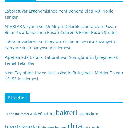
Laboratuvar Ergonomisinde Yeni Dönem: Dlab MX Pro ile
Tanışın
ARABLAB Vizyonu ve 2,5 Milyar Dolarlık Laboratuvar Pazarı:
Bilim Pazarlamasında Başarı Getiren 5 Ezber Bozan Strateji
Laboratuvarlarda Su Banyosu Kullanımı ve DLAB Manyetik
Karıştırıcılı Su Banyosu İncelemesi
Pipetlemede Ustalık: Laboratuvar Sonuçlarınızı İyileştirecek
Temel Teknikler
Nem Tayininde Hız ve Hassasiyetin Buluşması: Mettler Toledo
HS153 İncelemesi
Etiketler
bakteri
atık yönetimi
biyoreaktör
5s
analitik terazi
dna
biyoteknoloji
dezenfeksiyon
dna analizi