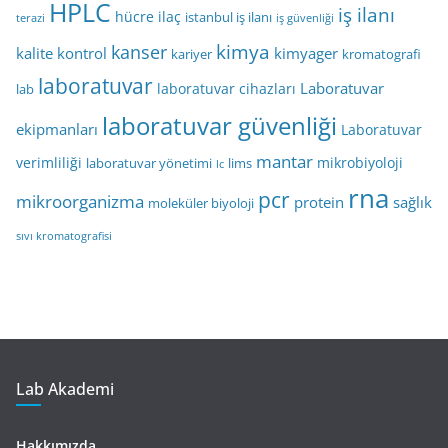
HPLC
iş ilanı
hücre
ilaç
istanbul iş ilanı
terazi
iş güvenliği
kimya
kanser
kalite kontrol
kimyager
kariyer
kromatografi
laboratuvar
Laboratuvar
laboratuvar cihazları
lab
laboratuvar güvenliği
ekipmanları
Laboratuvar
mantar
verimliliği
mikrobiyoloji
laboratuvar yönetimi
lims
lc
rna
pcr
mikroorganizma
protein
sağlık
moleküler biyoloji
sıvı kromatografisi
Lab Akademi
Hakkımızda