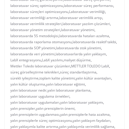
laboratuvar süreç optimizasyonu
,
laboratuvar süreç performansı
,
laboratuvar süreçleri optimizasyonu
,
Laboratuvar verimliliği
,
laboratuvar verimliliği artırma
,
laboratuvar verimlilik artışı
,
laboratuvar verimlilik stratejileri
,
laboratuvar yazılım çözümleri
,
laboratuvar yönetim stratejileri
,
laboratuvar yönetimi
,
laboratuvarda 5S metodolojisi
,
laboratuvarda hataları azaltma
,
laboratuvarda raporlama otomasyonu
,
laboratuvarda reaktif takibi
,
laboratuvarda SOP yönetimi
,
laboratuvarda stok yönetimi
,
laboratuvarda veri yönetimi
,
laboratuvarlarda yalın yaklaşım
,
LabX entegrasyonu
,
LabX yazılımı
,
maliyet düşürme
,
Mettler Toledo laboratuvar çözümleri
,
METTLER TOLEDO LabX
,
süreç görselleştirme teknikleri
,
süreç standartlaştırma
,
sürekli iyileştirme
,
toplam kalite yönetimi
,
yalın kültür avantajları
,
yalın kültür oluşturma
,
yalın laboratuvar eğitimi
,
yalın laboratuvar nedir
,
yalın laboratuvar planlama
,
yalın laboratuvar uygulama örnekleri
,
yalın laboratuvar uygulamaları
,
yalın laboratuvar yaklaşımı
,
yalın prensipler
,
yalın prensiplerin önemi
,
yalın prensiplerin uygulanması
,
yalın prensiplerle hata azaltma
,
yalın prensiplerle süreç optimizasyonu
,
yalın yaklaşım faydaları
,
yalın yaklaşımla kalite artırma
,
yalın yaklaşımla verimlilik sağlama
,