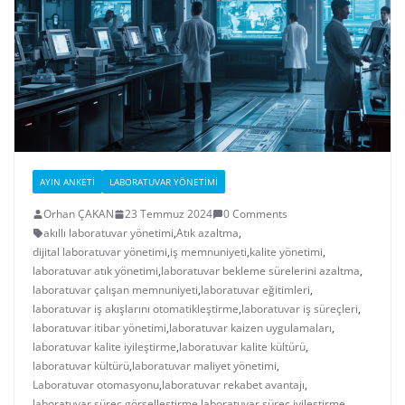
AYIN ANKETI
LABORATUVAR YÖNETIMI
Orhan ÇAKAN
23 Temmuz 2024
0 Comments
akıllı laboratuvar yönetimi
,
Atık azaltma
,
dijital laboratuvar yönetimi
,
iş memnuniyeti
,
kalite yönetimi
,
laboratuvar atık yönetimi
,
laboratuvar bekleme sürelerini azaltma
,
laboratuvar çalışan memnuniyeti
,
laboratuvar eğitimleri
,
laboratuvar iş akışlarını otomatikleştirme
,
laboratuvar iş süreçleri
,
laboratuvar itibar yönetimi
,
laboratuvar kaizen uygulamaları
,
laboratuvar kalite iyileştirme
,
laboratuvar kalite kültürü
,
laboratuvar kültürü
,
laboratuvar maliyet yönetimi
,
Laboratuvar otomasyonu
,
laboratuvar rekabet avantajı
,
laboratuvar süreç görselleştirme
,
laboratuvar süreç iyileştirme
,