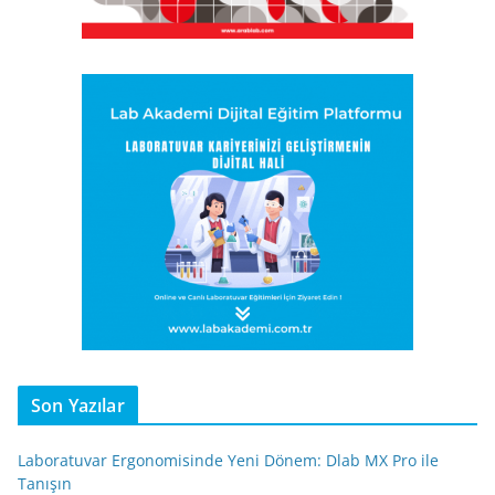
Son Yazılar
Laboratuvar Ergonomisinde Yeni Dönem: Dlab MX Pro ile
Tanışın