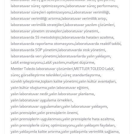
laboratuvar süreç optimizasyonu
,
laboratuvar süreç performansı
,
laboratuvar süreçleri optimizasyonu
,
Laboratuvar verimliliği
,
laboratuvar verimliliği artırma
,
laboratuvar verimlilik artışı
,
laboratuvar verimlilik stratejileri
,
laboratuvar yazılım çözümleri
,
laboratuvar yönetim stratejileri
,
laboratuvar yönetimi
,
laboratuvarda 5S metodolojisi
,
laboratuvarda hataları azaltma
,
laboratuvarda raporlama otomasyonu
,
laboratuvarda reaktif takibi
,
laboratuvarda SOP yönetimi
,
laboratuvarda stok yönetimi
,
laboratuvarda veri yönetimi
,
laboratuvarlarda yalın yaklaşım
,
LabX entegrasyonu
,
LabX yazılımı
,
maliyet düşürme
,
Mettler Toledo laboratuvar çözümleri
,
METTLER TOLEDO LabX
,
süreç görselleştirme teknikleri
,
süreç standartlaştırma
,
sürekli iyileştirme
,
toplam kalite yönetimi
,
yalın kültür avantajları
,
yalın kültür oluşturma
,
yalın laboratuvar eğitimi
,
yalın laboratuvar nedir
,
yalın laboratuvar planlama
,
yalın laboratuvar uygulama örnekleri
,
yalın laboratuvar uygulamaları
,
yalın laboratuvar yaklaşımı
,
yalın prensipler
,
yalın prensiplerin önemi
,
yalın prensiplerin uygulanması
,
yalın prensiplerle hata azaltma
,
yalın prensiplerle süreç optimizasyonu
,
yalın yaklaşım faydaları
,
yalın yaklaşımla kalite artırma
,
yalın yaklaşımla verimlilik sağlama
,