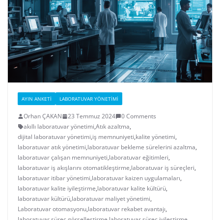
AYIN ANKETI
LABORATUVAR YÖNETIMI
Orhan ÇAKAN
23 Temmuz 2024
0 Comments
akıllı laboratuvar yönetimi
,
Atık azaltma
,
dijital laboratuvar yönetimi
,
iş memnuniyeti
,
kalite yönetimi
,
laboratuvar atık yönetimi
,
laboratuvar bekleme sürelerini azaltma
,
laboratuvar çalışan memnuniyeti
,
laboratuvar eğitimleri
,
laboratuvar iş akışlarını otomatikleştirme
,
laboratuvar iş süreçleri
,
laboratuvar itibar yönetimi
,
laboratuvar kaizen uygulamaları
,
laboratuvar kalite iyileştirme
,
laboratuvar kalite kültürü
,
laboratuvar kültürü
,
laboratuvar maliyet yönetimi
,
Laboratuvar otomasyonu
,
laboratuvar rekabet avantajı
,
laboratuvar süreç görselleştirme
,
laboratuvar süreç iyileştirme
,