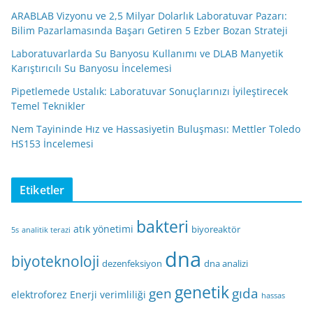
ARABLAB Vizyonu ve 2,5 Milyar Dolarlık Laboratuvar Pazarı:
Bilim Pazarlamasında Başarı Getiren 5 Ezber Bozan Strateji
Laboratuvarlarda Su Banyosu Kullanımı ve DLAB Manyetik
Karıştırıcılı Su Banyosu İncelemesi
Pipetlemede Ustalık: Laboratuvar Sonuçlarınızı İyileştirecek
Temel Teknikler
Nem Tayininde Hız ve Hassasiyetin Buluşması: Mettler Toledo
HS153 İncelemesi
Etiketler
bakteri
atık yönetimi
biyoreaktör
5s
analitik terazi
dna
biyoteknoloji
dezenfeksiyon
dna analizi
genetik
gen
gıda
elektroforez
Enerji verimliliği
hassas