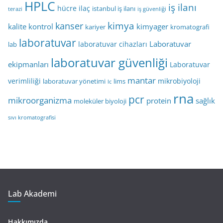
HPLC
iş ilanı
hücre
ilaç
istanbul iş ilanı
terazi
iş güvenliği
kimya
kanser
kalite kontrol
kimyager
kariyer
kromatografi
laboratuvar
Laboratuvar
laboratuvar cihazları
lab
laboratuvar güvenliği
ekipmanları
Laboratuvar
mantar
verimliliği
mikrobiyoloji
laboratuvar yönetimi
lims
lc
rna
pcr
mikroorganizma
protein
sağlık
moleküler biyoloji
sıvı kromatografisi
Lab Akademi
Hakkımızda