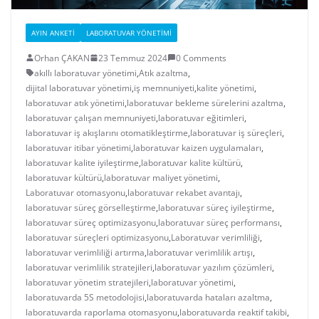
AYIN ANKETI
LABORATUVAR YÖNETIMI
Orhan ÇAKAN
23 Temmuz 2024
0 Comments
akıllı laboratuvar yönetimi
,
Atık azaltma
,
dijital laboratuvar yönetimi
,
iş memnuniyeti
,
kalite yönetimi
,
laboratuvar atık yönetimi
,
laboratuvar bekleme sürelerini azaltma
,
laboratuvar çalışan memnuniyeti
,
laboratuvar eğitimleri
,
laboratuvar iş akışlarını otomatikleştirme
,
laboratuvar iş süreçleri
,
laboratuvar itibar yönetimi
,
laboratuvar kaizen uygulamaları
,
laboratuvar kalite iyileştirme
,
laboratuvar kalite kültürü
,
laboratuvar kültürü
,
laboratuvar maliyet yönetimi
,
Laboratuvar otomasyonu
,
laboratuvar rekabet avantajı
,
laboratuvar süreç görselleştirme
,
laboratuvar süreç iyileştirme
,
laboratuvar süreç optimizasyonu
,
laboratuvar süreç performansı
,
laboratuvar süreçleri optimizasyonu
,
Laboratuvar verimliliği
,
laboratuvar verimliliği artırma
,
laboratuvar verimlilik artışı
,
laboratuvar verimlilik stratejileri
,
laboratuvar yazılım çözümleri
,
laboratuvar yönetim stratejileri
,
laboratuvar yönetimi
,
laboratuvarda 5S metodolojisi
,
laboratuvarda hataları azaltma
,
laboratuvarda raporlama otomasyonu
,
laboratuvarda reaktif takibi
,