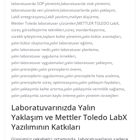
laboratuvarda SOP yönetimi
,
laboratuvarda stok yönetimi
,
laboratuvarda veri yönetimi
,
laboratuvarlarda yalın yaklaşım
,
LabX entegrasyonu
,
LabX yazılımı
,
maliyet düşürme
,
Mettler Toledo laboratuvar çözümleri
,
METTLER TOLEDO LabX
,
süreç görselleştirme teknikleri
,
süreç standartlaştırma
,
sürekli iyileştirme
,
toplam kalite yönetimi
,
yalın kültür avantajları
,
yalın kültür oluşturma
,
yalın laboratuvar eğitimi
,
yalın laboratuvar nedir
,
yalın laboratuvar planlama
,
yalın laboratuvar uygulama örnekleri
,
yalın laboratuvar uygulamaları
,
yalın laboratuvar yaklaşımı
,
yalın prensipler
,
yalın prensiplerin önemi
,
yalın prensiplerin uygulanması
,
yalın prensiplerle hata azaltma
,
yalın prensiplerle süreç optimizasyonu
,
yalın yaklaşım faydaları
,
yalın yaklaşımla kalite artırma
,
yalın yaklaşımla verimlilik sağlama
,
yalın yaklaşımla zaman kaybı önleme
,
yalın yönetim stratejileri
Laboratuvarınızda Yalın
Yaklaşım ve Mettler Toledo LabX
Yazılımının Katkıları
Günümüz rekabetçi ortamında, laboratuvarların sadece