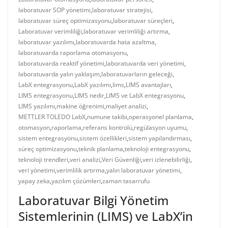
laboratuvar SOP yönetimi
,
laboratuvar stratejisi
,
laboratuvar süreç optimizasyonu
,
laboratuvar süreçleri
,
Laboratuvar verimliliği
,
laboratuvar verimliliği artırma
,
laboratuvar yazılımı
,
laboratuvarda hata azaltma
,
laboratuvarda raporlama otomasyonu
,
laboratuvarda reaktif yönetimi
,
laboratuvarda veri yönetimi
,
laboratuvarda yalın yaklaşım
,
laboratuvarların geleceği
,
LabX entegrasyonu
,
LabX yazılımı
,
lims
,
LIMS avantajları
,
LIMS entegrasyonu
,
LIMS nedir
,
LIMS ve LabX entegrasyonu
,
LIMS yazılımı
,
makine öğrenimi
,
maliyet analizi
,
METTLER TOLEDO LabX
,
numune takibi
,
operasyonel planlama
,
otomasyon
,
raporlama
,
referans kontrolü
,
regülasyon uyumu
,
sistem entegrasyonu
,
sistem özellikleri
,
sistem yapılandırması
,
süreç optimizasyonu
,
teknik planlama
,
teknoloji entegrasyonu
,
teknoloji trendleri
,
veri analizi
,
Veri Güvenliği
,
veri izlenebilirliği
,
veri yönetimi
,
verimlilik artırma
,
yalın laboratuvar yönetimi
,
yapay zeka
,
yazılım çözümleri
,
zaman tasarrufu
Laboratuvar Bilgi Yönetim
Sistemlerinin (LIMS) ve LabX’in