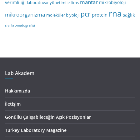
mantar
verimliliği
mikrobiyoloji
laboratuvar yönetimi
lims
lc
rna
pcr
mikroorganizma
protein
sağlık
moleküler biyoloji
sıvı kromatografisi
Lab Akademi
Hakkımızda
İletişim
Gönüllü Çalışabileceğin Açık Pozisyonlar
Turkey Laboratory Magazine