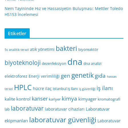
Nem Tayininde Hız ve Hassasiyetin Buluşması: Mettler Toledo
HS153 İncelemesi
Etiketler
bakteri
atık yönetimi
biyoreaktör
5s
analitik terazi
dna
biyoteknoloji
dezenfeksiyon
dna analizi
genetik
gen
gıda
elektroforez
Enerji verimliliği
hassas
HPLC
iş ilanı
hücre
ilaç
istanbul iş ilanı
terazi
iş güvenliği
kimya
kanser
kalite kontrol
kimyager
kariyer
kromatografi
laboratuvar
Laboratuvar
laboratuvar cihazları
lab
laboratuvar güvenliği
ekipmanları
Laboratuvar