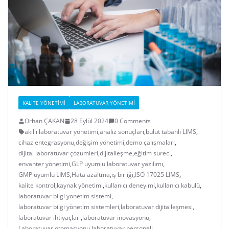
KALITE YÖNETIMI
LABORATUVAR YÖNETIMI
Orhan ÇAKAN
28 Eylül 2024
0 Comments
akıllı laboratuvar yönetimi
,
analiz sonuçları
,
bulut tabanlı LIMS
,
cihaz entegrasyonu
,
değişim yönetimi
,
demo çalışmaları
,
dijital laboratuvar çözümleri
,
dijitalleşme
,
eğitim süreci
,
envanter yönetimi
,
GLP uyumlu laboratuvar yazılımı
,
GMP uyumlu LIMS
,
Hata azaltma
,
iş birliği
,
ISO 17025 LIMS
,
kalite kontrol
,
kaynak yönetimi
,
kullanıcı deneyimi
,
kullanıcı kabulü
,
laboratuvar bilgi yönetim sistemi
,
laboratuvar bilgi yönetim sistemleri
,
laboratuvar dijitalleşmesi
,
laboratuvar ihtiyaçları
,
laboratuvar inovasyonu
,
Laboratuvar otomasyonu
,
laboratuvar personeli
,