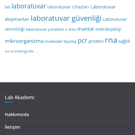
laboratuvar
Laboratuvar
laboratuvar cihazları
lab
laboratuvar güvenliği
ekipmanları
Laboratuvar
mantar
verimliliği
mikrobiyoloji
laboratuvar yönetimi
lims
lc
rna
pcr
mikroorganizma
protein
sağlık
moleküler biyoloji
sıvı kromatografisi
Lab Akademi
Hakkımızda
İletişim