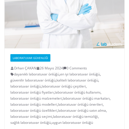
LABORATUVAR GÜVENLIĞI
Orhan ÇAKAN
26 Mayıs 2024
0 Comments
dayanıklı laboratuvar önlüğü
,
en iyi laboratuvar önlüğü
,
güvenilir laboratuvar önlüğü
,
kaliteli laboratuvar önlüğü
,
laboratuvar önlüğü
,
laboratuvar önlüğü çeşitleri
,
laboratuvar önlüğü fiyatları
,
laboratuvar önlüğü kullanımı
,
laboratuvar önlüğü malzemeleri
,
laboratuvar önlüğü markaları
,
laboratuvar önlüğü modelleri
,
laboratuvar önlüğü önerileri
,
laboratuvar önlüğü özellikleri
,
laboratuvar önlüğü satın alma
,
laboratuvar önlüğü seçimi
,
laboratuvar önlüğü temizliği
,
sağlık laboratuvar önlüğü
,
uygun laboratuvar önlüğü