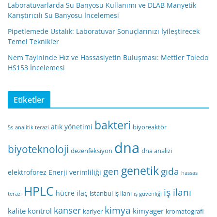
Laboratuvarlarda Su Banyosu Kullanımı ve DLAB Manyetik
Karıştırıcılı Su Banyosu İncelemesi
Pipetlemede Ustalık: Laboratuvar Sonuçlarınızı İyileştirecek
Temel Teknikler
Nem Tayininde Hız ve Hassasiyetin Buluşması: Mettler Toledo
HS153 İncelemesi
Etiketler
bakteri
atık yönetimi
biyoreaktör
5s
analitik terazi
dna
biyoteknoloji
dezenfeksiyon
dna analizi
genetik
gen
gıda
elektroforez
Enerji verimliliği
hassas
HPLC
iş ilanı
hücre
ilaç
istanbul iş ilanı
terazi
iş güvenliği
kimya
kanser
kalite kontrol
kimyager
kariyer
kromatografi