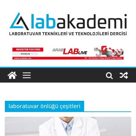
Skip
to
content
laboratuvar önlüğü çeşitleri