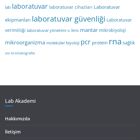
laboratuvar
Laboratuvar
laboratuvar cihazları
lab
laboratuvar güvenliği
ekipmanları
Laboratuvar
mantar
verimliliği
mikrobiyoloji
laboratuvar yönetimi
lims
lc
rna
pcr
mikroorganizma
protein
sağlık
moleküler biyoloji
sıvı kromatografisi
Lab Akademi
Hakkımızda
İletişim