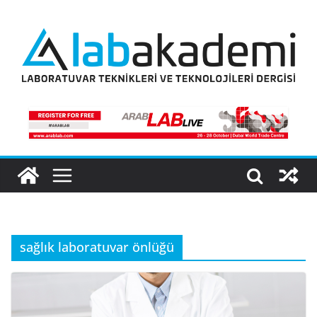
Skip
to
content
sağlık laboratuvar önlüğü