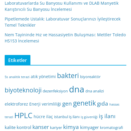
Laboratuvarlarda Su Banyosu Kullanımı ve DLAB Manyetik
Karıştırıcılı Su Banyosu İncelemesi
Pipetlemede Ustalık: Laboratuvar Sonuçlarınızı İyileştirecek
Temel Teknikler
Nem Tayininde Hız ve Hassasiyetin Buluşması: Mettler Toledo
HS153 İncelemesi
Etiketler
bakteri
atık yönetimi
biyoreaktör
5s
analitik terazi
dna
biyoteknoloji
dezenfeksiyon
dna analizi
genetik
gen
gıda
elektroforez
Enerji verimliliği
hassas
HPLC
iş ilanı
hücre
ilaç
istanbul iş ilanı
terazi
iş güvenliği
kimya
kanser
kalite kontrol
kimyager
kariyer
kromatografi