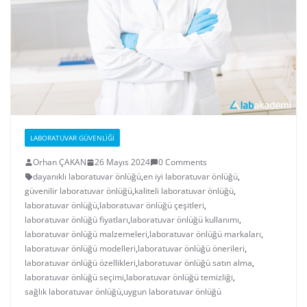
LABORATUVAR GÜVENLIĞI
Orhan ÇAKAN
26 Mayıs 2024
0 Comments
dayanıklı laboratuvar önlüğü
,
en iyi laboratuvar önlüğü
,
güvenilir laboratuvar önlüğü
,
kaliteli laboratuvar önlüğü
,
laboratuvar önlüğü
,
laboratuvar önlüğü çeşitleri
,
laboratuvar önlüğü fiyatları
,
laboratuvar önlüğü kullanımı
,
laboratuvar önlüğü malzemeleri
,
laboratuvar önlüğü markaları
,
laboratuvar önlüğü modelleri
,
laboratuvar önlüğü önerileri
,
laboratuvar önlüğü özellikleri
,
laboratuvar önlüğü satın alma
,
laboratuvar önlüğü seçimi
,
laboratuvar önlüğü temizliği
,
sağlık laboratuvar önlüğü
,
uygun laboratuvar önlüğü