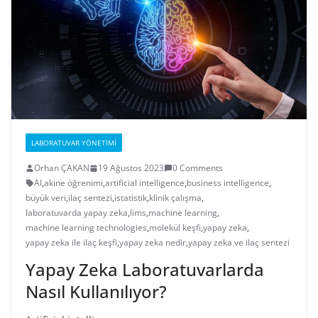
LABORATUVAR YÖNETIMI
Orhan ÇAKAN
19 Ağustos 2023
0 Comments
AI
,
akine öğrenimi
,
artificial intelligence
,
business intelligence
,
büyük veri
,
ilaç sentezi
,
istatistik
,
klinik çalışma
,
laboratuvarda yapay zeka
,
lims
,
machine learning
,
machine learning technologies
,
molekül keşfi
,
yapay zeka
,
yapay zeka ile ilaç keşfi
,
yapay zeka nedir
,
yapay zeka ve ilaç sentezi
Yapay Zeka Laboratuvarlarda
Nasıl Kullanılıyor?