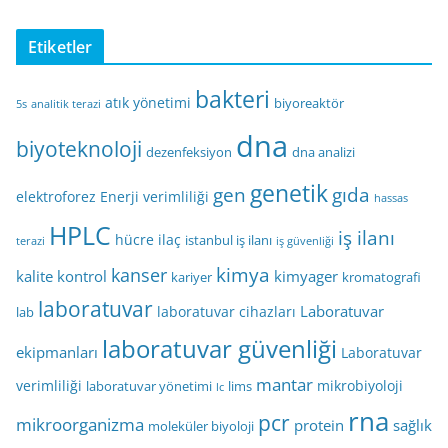
Etiketler
bakteri
atık yönetimi
biyoreaktör
5s
analitik terazi
dna
biyoteknoloji
dezenfeksiyon
dna analizi
genetik
gen
gıda
elektroforez
Enerji verimliliği
hassas
HPLC
iş ilanı
hücre
ilaç
istanbul iş ilanı
terazi
iş güvenliği
kimya
kanser
kalite kontrol
kimyager
kariyer
kromatografi
laboratuvar
Laboratuvar
laboratuvar cihazları
lab
laboratuvar güvenliği
ekipmanları
Laboratuvar
mantar
verimliliği
mikrobiyoloji
laboratuvar yönetimi
lims
lc
rna
pcr
mikroorganizma
protein
sağlık
moleküler biyoloji