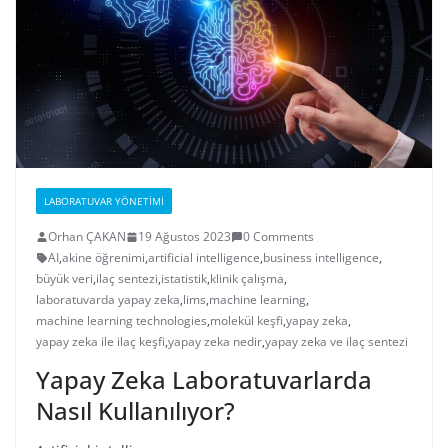
LABORATUVAR YÖNETIMI
Orhan ÇAKAN
19 Ağustos 2023
0 Comments
AI
,
akine öğrenimi
,
artificial intelligence
,
business intelligence
,
büyük veri
,
ilaç sentezi
,
istatistik
,
klinik çalışma
,
laboratuvarda yapay zeka
,
lims
,
machine learning
,
machine learning technologies
,
molekül keşfi
,
yapay zeka
,
yapay zeka ile ilaç keşfi
,
yapay zeka nedir
,
yapay zeka ve ilaç sentezi
Yapay Zeka Laboratuvarlarda
Nasıl Kullanılıyor?