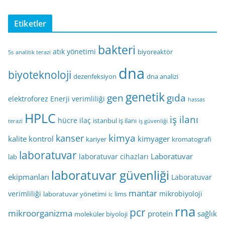
Etiketler
bakteri
atık yönetimi
biyoreaktör
5s
analitik terazi
dna
biyoteknoloji
dezenfeksiyon
dna analizi
genetik
gen
gıda
elektroforez
Enerji verimliliği
hassas
HPLC
iş ilanı
hücre
ilaç
istanbul iş ilanı
terazi
iş güvenliği
kimya
kanser
kalite kontrol
kimyager
kariyer
kromatografi
laboratuvar
Laboratuvar
laboratuvar cihazları
lab
laboratuvar güvenliği
ekipmanları
Laboratuvar
mantar
verimliliği
mikrobiyoloji
laboratuvar yönetimi
lims
lc
rna
pcr
mikroorganizma
protein
sağlık
moleküler biyoloji