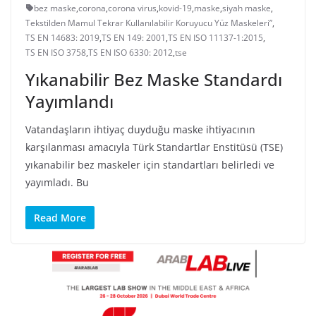
bez maske
,
corona
,
corona virus
,
kovid-19
,
maske
,
siyah maske
,
Tekstilden Mamul Tekrar Kullanılabilir Koruyucu Yüz Maskeleri”
,
TS EN 14683: 2019
,
TS EN 149: 2001
,
TS EN ISO 11137-1:2015
,
TS EN ISO 3758
,
TS EN ISO 6330: 2012
,
tse
Yıkanabilir Bez Maske Standardı
Yayımlandı
Vatandaşların ihtiyaç duyduğu maske ihtiyacının
karşılanması amacıyla Türk Standartlar Enstitüsü (TSE)
yıkanabilir bez maskeler için standartları belirledi ve
yayımladı. Bu
Read More