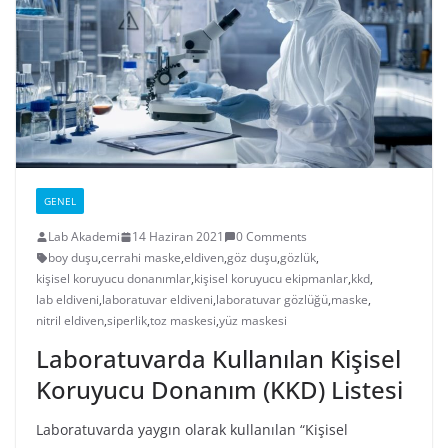
GENEL
Lab Akademi
14 Haziran 2021
0 Comments
boy duşu
,
cerrahi maske
,
eldiven
,
göz duşu
,
gözlük
,
kişisel koruyucu donanımlar
,
kişisel koruyucu ekipmanlar
,
kkd
,
lab eldiveni
,
laboratuvar eldiveni
,
laboratuvar gözlüğü
,
maske
,
nitril eldiven
,
siperlik
,
toz maskesi
,
yüz maskesi
Laboratuvarda Kullanılan Kişisel
Koruyucu Donanım (KKD) Listesi
Laboratuvarda yaygın olarak kullanılan “Kişisel