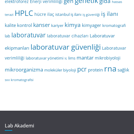
genetik
gen
gıda
elektroforez
Enerji verimliliği
hassas
HPLC
iş ilanı
hücre
ilaç
istanbul iş ilanı
terazi
iş güvenliği
kimya
kanser
kalite kontrol
kimyager
kariyer
kromatografi
laboratuvar
Laboratuvar
laboratuvar cihazları
lab
laboratuvar güvenliği
ekipmanları
Laboratuvar
mantar
verimliliği
mikrobiyoloji
laboratuvar yönetimi
lims
lc
rna
pcr
mikroorganizma
protein
sağlık
moleküler biyoloji
sıvı kromatografisi
Lab Akademi