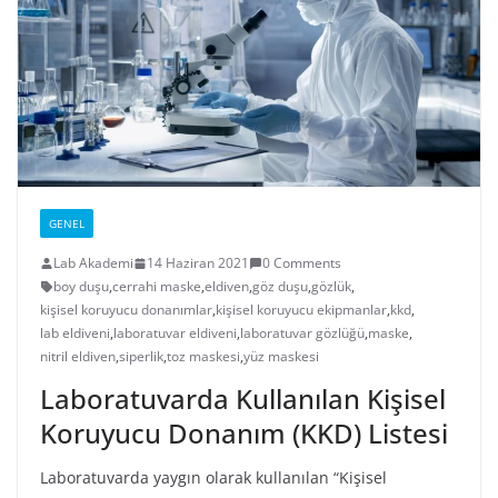
GENEL
Lab Akademi
14 Haziran 2021
0 Comments
boy duşu
,
cerrahi maske
,
eldiven
,
göz duşu
,
gözlük
,
kişisel koruyucu donanımlar
,
kişisel koruyucu ekipmanlar
,
kkd
,
lab eldiveni
,
laboratuvar eldiveni
,
laboratuvar gözlüğü
,
maske
,
nitril eldiven
,
siperlik
,
toz maskesi
,
yüz maskesi
Laboratuvarda Kullanılan Kişisel
Koruyucu Donanım (KKD) Listesi
Laboratuvarda yaygın olarak kullanılan “Kişisel