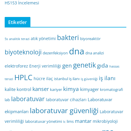
HS153 İncelemesi
Etiketler
bakteri
atık yönetimi
biyoreaktör
5s
analitik terazi
dna
biyoteknoloji
dezenfeksiyon
dna analizi
genetik
gen
gıda
elektroforez
Enerji verimliliği
hassas
HPLC
iş ilanı
hücre
ilaç
istanbul iş ilanı
terazi
iş güvenliği
kimya
kanser
kalite kontrol
kimyager
kariyer
kromatografi
laboratuvar
Laboratuvar
laboratuvar cihazları
lab
laboratuvar güvenliği
ekipmanları
Laboratuvar
mantar
verimliliği
mikrobiyoloji
laboratuvar yönetimi
lims
lc