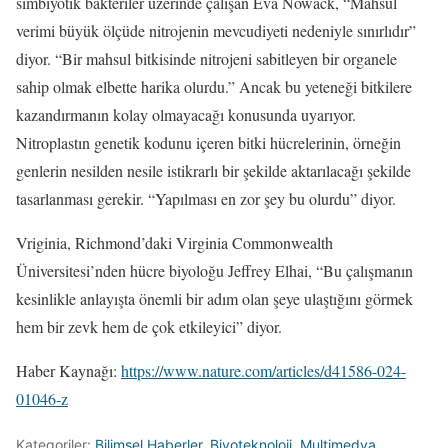
simbiyotik bakteriler üzerinde çalışan Eva Nowack, “Mahsul
verimi büyük ölçüde nitrojenin mevcudiyeti nedeniyle sınırlıdır”
diyor. “Bir mahsul bitkisinde nitrojeni sabitleyen bir organele
sahip olmak elbette harika olurdu.” Ancak bu yeteneği bitkilere
kazandırmanın kolay olmayacağı konusunda uyarıyor.
Nitroplastın genetik kodunu içeren bitki hücrelerinin, örneğin
genlerin nesilden nesile istikrarlı bir şekilde aktarılacağı şekilde
tasarlanması gerekir. “Yapılması en zor şey bu olurdu” diyor.
Vriginia, Richmond’daki Virginia Commonwealth
Üniversitesi’nden hücre biyoloğu Jeffrey Elhai, “Bu çalışmanın
kesinlikle anlayışta önemli bir adım olan şeye ulaştığını görmek
hem bir zevk hem de çok etkileyici” diyor.
Haber Kaynağı:
https://www.nature.com/articles/d41586-024-
01046-z
Kategoriler:
Bilimsel Haberler
,
Biyoteknoloji
,
Multimedya