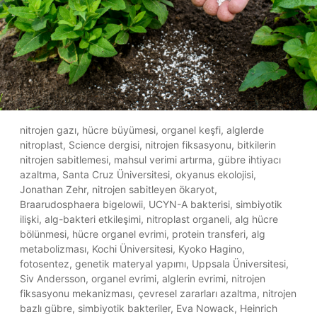
nitrojen gazı, hücre büyümesi, organel keşfi, alglerde
nitroplast, Science dergisi, nitrojen fiksasyonu, bitkilerin
nitrojen sabitlemesi, mahsul verimi artırma, gübre ihtiyacı
azaltma, Santa Cruz Üniversitesi, okyanus ekolojisi,
Jonathan Zehr, nitrojen sabitleyen ökaryot,
Braarudosphaera bigelowii, UCYN-A bakterisi, simbiyotik
ilişki, alg-bakteri etkileşimi, nitroplast organeli, alg hücre
bölünmesi, hücre organel evrimi, protein transferi, alg
metabolizması, Kochi Üniversitesi, Kyoko Hagino,
fotosentez, genetik materyal yapımı, Uppsala Üniversitesi,
Siv Andersson, organel evrimi, alglerin evrimi, nitrojen
fiksasyonu mekanizması, çevresel zararları azaltma, nitrojen
bazlı gübre, simbiyotik bakteriler, Eva Nowack, Heinrich