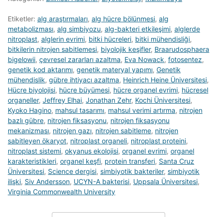
Etiketler:
alg araştırmaları
,
alg hücre bölünmesi
,
alg
metabolizması
,
alg simbiyozu
,
alg-bakteri etkileşimi
,
alglerde
nitroplast
,
alglerin evrimi
,
bitki hücreleri
,
bitki mühendisliği
,
bitkilerin nitrojen sabitlemesi
,
biyolojik keşifler
,
Braarudosphaera
bigelowii
,
çevresel zararları azaltma
,
Eva Nowack
,
fotosentez
,
genetik kod aktarımı
,
genetik materyal yapımı
,
Genetik
mühendislik
,
gübre ihtiyacı azaltma
,
Heinrich Heine Üniversitesi
,
Hücre biyolojisi
,
hücre büyümesi
,
hücre organel evrimi
,
hücresel
organeller
,
Jeffrey Elhai
,
Jonathan Zehr
,
Kochi Üniversitesi
,
Kyoko Hagino
,
mahsul tasarımı
,
mahsul verimi artırma
,
nitrojen
bazlı gübre
,
nitrojen fiksasyonu
,
nitrojen fiksasyonu
mekanizması
,
nitrojen gazı
,
nitrojen sabitleme
,
nitrojen
sabitleyen ökaryot
,
nitroplast organeli
,
nitroplast proteini
,
nitroplast sistemi
,
okyanus ekolojisi
,
organel evrimi
,
organel
karakteristikleri
,
organel keşfi
,
protein transferi
,
Santa Cruz
Üniversitesi
,
Science dergisi
,
simbiyotik bakteriler
,
simbiyotik
ilişki
,
Siv Andersson
,
UCYN-A bakterisi
,
Uppsala Üniversitesi
,
Virginia Commonwealth University