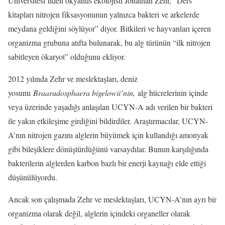
Üniversitesi’nden okyanus ekolojisti Jonathan Zehr, “Ders
kitapları nitrojen fiksasyonunun yalnızca bakteri ve arkelerde
meydana geldiğini söylüyor” diyor. Bitkileri ve hayvanları içeren
organizma grubuna atıfta bulunarak, bu alg türünün “ilk nitrojen
sabitleyen ökaryot” olduğunu ekliyor.
2012 yılında Zehr ve meslektaşları, deniz
yosunu
Braarudosphaera bigelowii’nin,
alg hücrelerinin içinde
veya üzerinde yaşadığı anlaşılan UCYN-A adı verilen bir bakteri
ile yakın etkileşime girdiğini bildirdiler. Araştırmacılar, UCYN-
A’nın nitrojen gazını alglerin büyümek için kullandığı amonyak
gibi bileşiklere dönüştürdüğünü varsaydılar. Bunun karşılığında
bakterilerin alglerden karbon bazlı bir enerji kaynağı elde ettiği
düşünülüyordu.
Ancak son çalışmada Zehr ve meslektaşları, UCYN-A’nın ayrı bir
organizma olarak değil, alglerin içindeki organeller olarak