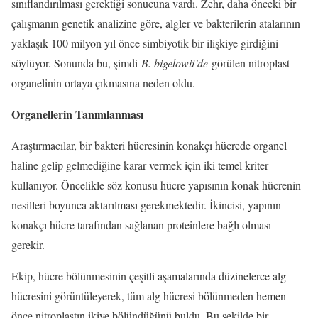
sınıflandırılması gerektiği sonucuna vardı. Zehr, daha önceki bir
çalışmanın genetik analizine göre, algler ve bakterilerin atalarının
yaklaşık 100 milyon yıl önce simbiyotik bir ilişkiye girdiğini
söylüyor. Sonunda bu, şimdi
B. bigelowii’de
görülen nitroplast
organelinin ortaya çıkmasına neden oldu.
Organellerin Tanımlanması
Araştırmacılar, bir bakteri hücresinin konakçı hücrede organel
haline gelip gelmediğine karar vermek için iki temel kriter
kullanıyor. Öncelikle söz konusu hücre yapısının konak hücrenin
nesilleri boyunca aktarılması gerekmektedir. İkincisi, yapının
konakçı hücre tarafından sağlanan proteinlere bağlı olması
gerekir.
Ekip, hücre bölünmesinin çeşitli aşamalarında düzinelerce alg
hücresini görüntüleyerek, tüm alg hücresi bölünmeden hemen
önce nitroplastın ikiye bölündüğünü buldu. Bu şekilde bir