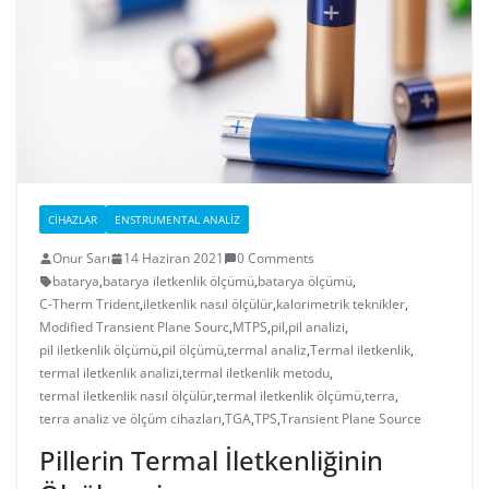
CIHAZLAR
ENSTRUMENTAL ANALIZ
Onur Sarı
14 Haziran 2021
0 Comments
batarya
,
batarya iletkenlik ölçümü
,
batarya ölçümü
,
C-Therm Trident
,
iletkenlik nasıl ölçülür
,
kalorimetrik teknikler
,
Modified Transient Plane Sourc
,
MTPS
,
pil
,
pil analizi
,
pil iletkenlik ölçümü
,
pil ölçümü
,
termal analiz
,
Termal iletkenlik
,
termal iletkenlik analizi
,
termal iletkenlik metodu
,
termal iletkenlik nasıl ölçülür
,
termal iletkenlik ölçümü
,
terra
,
terra analiz ve ölçüm cihazları
,
TGA
,
TPS
,
Transient Plane Source
Pillerin Termal İletkenliğinin