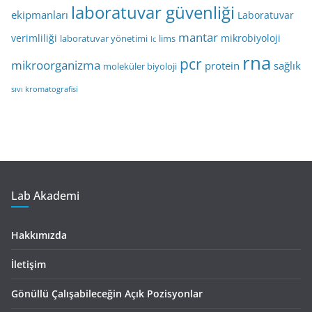
laboratuvar güvenliği
ekipmanları
Laboratuvar
mantar
verimliliği
mikrobiyoloji
laboratuvar yönetimi
lims
lc
rna
pcr
mikroorganizma
protein
sağlık
moleküler biyoloji
sıvı kromatografisi
Lab Akademi
Hakkımızda
İletişim
Gönüllü Çalışabileceğin Açık Pozisyonlar