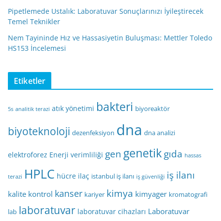
Pipetlemede Ustalık: Laboratuvar Sonuçlarınızı İyileştirecek
Temel Teknikler
Nem Tayininde Hız ve Hassasiyetin Buluşması: Mettler Toledo
HS153 İncelemesi
Etiketler
bakteri
atık yönetimi
biyoreaktör
5s
analitik terazi
dna
biyoteknoloji
dezenfeksiyon
dna analizi
genetik
gen
gıda
elektroforez
Enerji verimliliği
hassas
HPLC
iş ilanı
hücre
ilaç
istanbul iş ilanı
terazi
iş güvenliği
kimya
kanser
kalite kontrol
kimyager
kariyer
kromatografi
laboratuvar
Laboratuvar
laboratuvar cihazları
lab