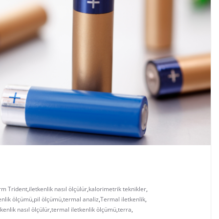
rm Trident
,
iletkenlik nasıl ölçülür
,
kalorimetrik teknikler
,
kenlik ölçümü
,
pil ölçümü
,
termal analiz
,
Termal iletkenlik
,
kenlik nasıl ölçülür
,
termal iletkenlik ölçümü
,
terra
,