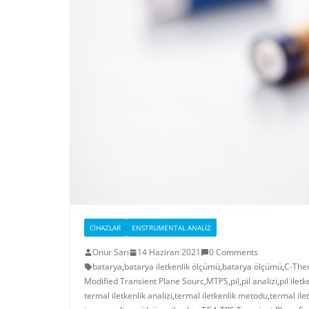
CIHAZLAR
ENSTRUMENTAL ANALIZ
Onur Sarı
14 Haziran 2021
0 Comments
batarya
,
batarya iletkenlik ölçümü
,
batarya ölçümü
,
C-The
Modified Transient Plane Sourc
,
MTPS
,
pil
,
pil analizi
,
pil ilet
termal iletkenlik analizi
,
termal iletkenlik metodu
,
termal ilet