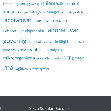
iş ilanı
kalite kontrol
istanbul iş ilanı
iş güvenliği
kimya
kanser
kimyager
kariyer
kromatografi
lab
laboratuvar
laboratuvar cihazları
laboratuvar
Laboratuvar ekipmanları
güvenliği
Laboratuvar verimliliği
laboratuvar
mantar
mikrobiyoloji
yönetimi
lims
lc
pcr
mikroorganizma
protein
moleküler biyoloji
rna
sağlık
sıvı kromatografisi
!
Sıkça Sorulan Sorular