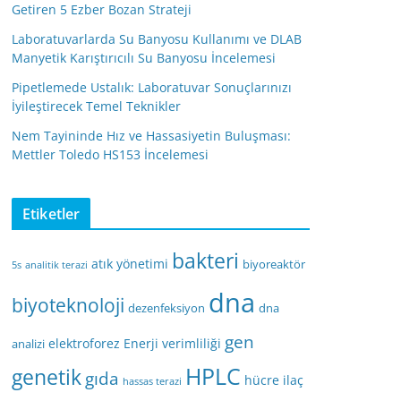
Getiren 5 Ezber Bozan Strateji
Laboratuvarlarda Su Banyosu Kullanımı ve DLAB
Manyetik Karıştırıcılı Su Banyosu İncelemesi
Pipetlemede Ustalık: Laboratuvar Sonuçlarınızı
İyileştirecek Temel Teknikler
Nem Tayininde Hız ve Hassasiyetin Buluşması:
Mettler Toledo HS153 İncelemesi
Etiketler
bakteri
atık yönetimi
biyoreaktör
5s
analitik terazi
dna
biyoteknoloji
dezenfeksiyon
dna
gen
elektroforez
Enerji verimliliği
analizi
HPLC
genetik
gıda
hücre
ilaç
hassas terazi