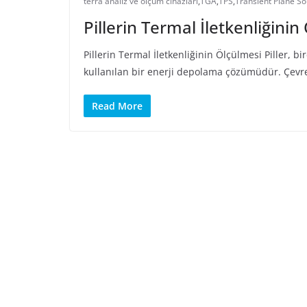
terra analiz ve ölçüm cihazları
,
TGA
,
TPS
,
Transient Plane S
Pillerin Termal İletkenliğinin
Pillerin Termal İletkenliğinin Ölçülmesi Piller, b
kullanılan bir enerji depolama çözümüdür. Çevre
Read More