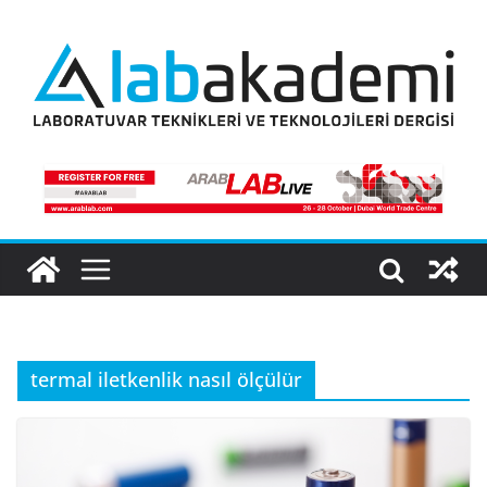
Skip
to
content
termal iletkenlik nasıl ölçülür