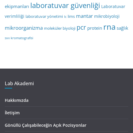
laboratuvar güvenliği
ekipmanları
Laboratuvar
mantar
verimliliği
mikrobiyoloji
laboratuvar yönetimi
lims
lc
rna
pcr
mikroorganizma
protein
sağlık
moleküler biyoloji
sıvı kromatografisi
Lab Akademi
Hakkımızda
İletişim
Gönüllü Çalışabileceğin Açık Pozisyonlar