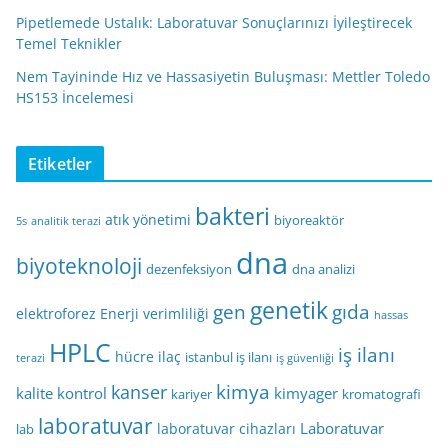
Pipetlemede Ustalık: Laboratuvar Sonuçlarınızı İyileştirecek
Temel Teknikler
Nem Tayininde Hız ve Hassasiyetin Buluşması: Mettler Toledo
HS153 İncelemesi
Etiketler
bakteri
atık yönetimi
biyoreaktör
5s
analitik terazi
dna
biyoteknoloji
dezenfeksiyon
dna analizi
genetik
gen
gıda
elektroforez
Enerji verimliliği
hassas
HPLC
iş ilanı
hücre
ilaç
istanbul iş ilanı
terazi
iş güvenliği
kimya
kanser
kalite kontrol
kimyager
kariyer
kromatografi
laboratuvar
Laboratuvar
laboratuvar cihazları
lab