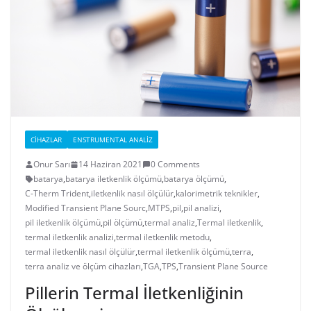
CIHAZLAR
ENSTRUMENTAL ANALIZ
Onur Sarı
14 Haziran 2021
0 Comments
batarya
,
batarya iletkenlik ölçümü
,
batarya ölçümü
,
C-Therm Trident
,
iletkenlik nasıl ölçülür
,
kalorimetrik teknikler
,
Modified Transient Plane Sourc
,
MTPS
,
pil
,
pil analizi
,
pil iletkenlik ölçümü
,
pil ölçümü
,
termal analiz
,
Termal iletkenlik
,
termal iletkenlik analizi
,
termal iletkenlik metodu
,
termal iletkenlik nasıl ölçülür
,
termal iletkenlik ölçümü
,
terra
,
terra analiz ve ölçüm cihazları
,
TGA
,
TPS
,
Transient Plane Source
Pillerin Termal İletkenliğinin