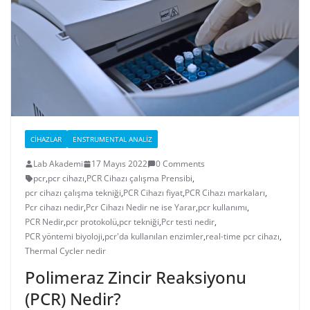
CIHAZLAR
ENSTRUMENTAL ANALIZ
Lab Akademi
17 Mayıs 2022
0 Comments
pcr
,
pcr cihazı
,
PCR Cihazı çalışma Prensibi
,
pcr cihazı çalışma tekniği
,
PCR Cihazı fiyat
,
PCR Cihazı markaları
,
Pcr cihazı nedir
,
Pcr Cihazı Nedir ne ise Yarar
,
pcr kullanımı
,
PCR Nedir
,
pcr protokolü
,
pcr tekniği
,
Pcr testi nedir
,
PCR yöntemi biyoloji
,
pcr'da kullanılan enzimler
,
real-time pcr cihazı
,
Thermal Cycler nedir
Polimeraz Zincir Reaksiyonu
(PCR) Nedir?