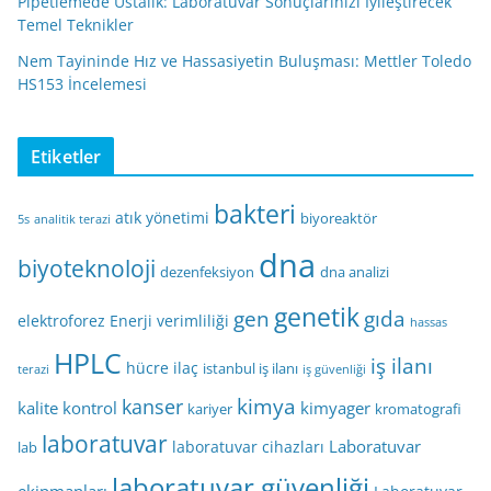
Pipetlemede Ustalık: Laboratuvar Sonuçlarınızı İyileştirecek
Temel Teknikler
Nem Tayininde Hız ve Hassasiyetin Buluşması: Mettler Toledo
HS153 İncelemesi
Etiketler
bakteri
atık yönetimi
biyoreaktör
5s
analitik terazi
dna
biyoteknoloji
dezenfeksiyon
dna analizi
genetik
gen
gıda
elektroforez
Enerji verimliliği
hassas
HPLC
iş ilanı
hücre
ilaç
istanbul iş ilanı
terazi
iş güvenliği
kimya
kanser
kalite kontrol
kimyager
kariyer
kromatografi
laboratuvar
Laboratuvar
laboratuvar cihazları
lab
laboratuvar güvenliği
ekipmanları