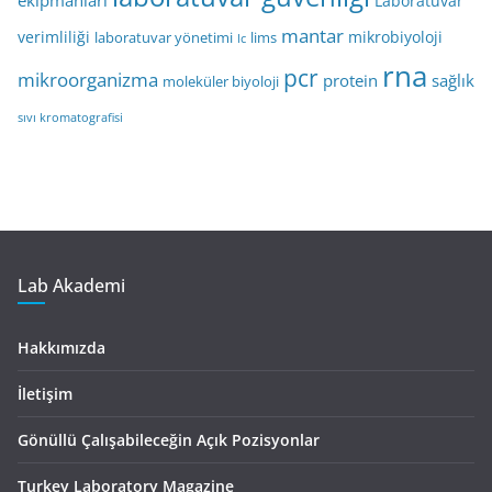
Laboratuvar
mantar
verimliliği
mikrobiyoloji
laboratuvar yönetimi
lims
lc
rna
pcr
mikroorganizma
protein
sağlık
moleküler biyoloji
sıvı kromatografisi
Lab Akademi
Hakkımızda
İletişim
Gönüllü Çalışabileceğin Açık Pozisyonlar
Turkey Laboratory Magazine