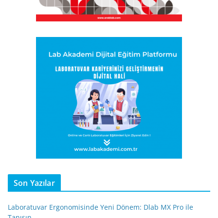
Son Yazılar
Laboratuvar Ergonomisinde Yeni Dönem: Dlab MX Pro ile
Tanışın