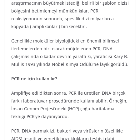
araştırmacının büyütmek istediği belirli bir şablon dizisi
bölgesini betimlemeyi mümkün kılar. PCR
reaksiyonunun sonunda, spesifik dizi milyarlarca
kopyada ( amplikonlar ) birikecektir .
Genellikle moleküler biyolojideki en önemli bilimsel
ilerlemelerden biri olarak müjdelenen PCR, DNA
çalışmasında o kadar devrim yarattı ki, yaratıcısı Kary B.
Mullis 1993 yılında Nobel Kimya Ödülü’ne layık görüldü.
PCR ne için kullanılır?
Amplifiye edildikten sonra, PCR ile üretilen DNA birçok
farklı laboratuvar prosedüründe kullanılabilir. Örneğin,
İnsan Genom Projesi’ndeki (HGP) çoğu haritalama
tekniği PCR’ye dayanıyordu.
PCR, DNA parmak izi, bakteri veya virüslerin (özellikle
AIDS) tespiti ve genetik bozuklukların teşhisi dahil