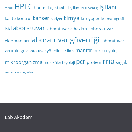
HPLC
iş ilanı
hücre
ilaç
istanbul iş ilanı
terazi
iş güvenliği
kimya
kanser
kalite kontrol
kimyager
kariyer
kromatografi
laboratuvar
Laboratuvar
laboratuvar cihazları
lab
laboratuvar güvenliği
ekipmanları
Laboratuvar
mantar
verimliliği
mikrobiyoloji
laboratuvar yönetimi
lims
lc
rna
pcr
mikroorganizma
protein
sağlık
moleküler biyoloji
sıvı kromatografisi
Lab Akademi