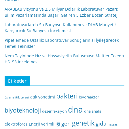
ARABLAB Vizyonu ve 2,5 Milyar Dolarlık Laboratuvar Pazarı:
Bilim Pazarlamasında Başarı Getiren 5 Ezber Bozan Strateji
Laboratuvarlarda Su Banyosu Kullanımı ve DLAB Manyetik
Karıştırıcılı Su Banyosu İncelemesi
Pipetlemede Ustalık: Laboratuvar Sonuçlarınızı İyileştirecek
Temel Teknikler
Nem Tayininde Hız ve Hassasiyetin Buluşması: Mettler Toledo
HS153 İncelemesi
Etiketler
bakteri
atık yönetimi
biyoreaktör
5s
analitik terazi
dna
biyoteknoloji
dezenfeksiyon
dna analizi
genetik
gen
gıda
elektroforez
Enerji verimliliği
hassas