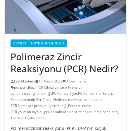
CIHAZLAR
ENSTRUMENTAL ANALIZ
Polimeraz Zincir
Reaksiyonu (PCR) Nedir?
Lab Akademi
17 Mayıs 2022
0 Comments
pcr
,
pcr cihazı
,
PCR Cihazı çalışma Prensibi
,
pcr cihazı çalışma tekniği
,
PCR Cihazı fiyat
,
PCR Cihazı markaları
,
Pcr cihazı nedir
,
Pcr Cihazı Nedir ne ise Yarar
,
pcr kullanımı
,
PCR Nedir
,
pcr protokolü
,
pcr tekniği
,
Pcr testi nedir
,
PCR yöntemi biyoloji
,
pcr'da kullanılan enzimler
,
real-time pcr cihazı
,
Thermal Cycler nedir
Polimeraz zincir reaksiyonu (PCR), DNA’nın küçük