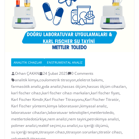
ANALITIK CIHAZLAR
ENSTRUMENTAL ANALIZ
Orhan ÇAKAN
24 Şubat 2025
0 Comments
analitik kimya
,
coulometrik titrasyon
,
elektrot bakımı
,
farmasötik analiz
,
gıda analizi
,
hassas ölçüm
,
hassas ölçüm cihazları
,
karl fischer cihazı
,
karl fischer cihazı markaları
,
karl fischer fiyatı
,
Karl Fischer Kimdir
,
Karl Fischer Titrasyonu
,
Karl Fischer Titratör
,
Karl Fischer yöntemi
,
kimya laboratuvarı
,
kimyasal analiz
,
laboratuvar cihazları
,
laboratuvar teknolojileri
,
mettlertoledo
,
mettlertoledotürkiye
,
nem analizi
,
nem tayini
,
petrokimya analizi
,
polimer analizi
,
reaktif seçimi
,
su analizi
,
su içeriği ölçümü
,
su içeriği tespiti
,
titrasyon cihazı
,
titrasyon sorunları
,
titratör cihazı
,
volumetrik titrasyon