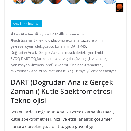
ANALITIK CIHAZLAR
Lab Akademi
6 Şubat 2025
0 Comments
adli tıp
,
analitik teknoloji
,
biyomolekül analizi
,
çevre bilimi
,
çevresel uyumluluk
,
çözücü kullanımı
,
DART-MS
,
Doğrudan Analiz Gerçek Zamanlı
,
düşük dedeksiyon limiti
,
EVOQ-DART-TQ
,
farmasötik analiz
,
gıda güvenliği
,
hızlı analiz
,
iyonizasyon
,
kimyasal profil çıkarımı
,
kütle spektrometresi
,
mikroplastik analizi
,
polimer analizi
,
Yeşil kimya
,
yüksek hassasiyet
DART (Doğrudan Analiz Gerçek
Zamanlı) Kütle Spektrometresi
Teknolojisi
Son yıllarda, Doğrudan Analiz Gerçek Zamanlı (DART)
kütle spektrometresi, hızlı ve etkili analitik çözümler
sunarak biyokimya, adli tıp, gıda güvenliği