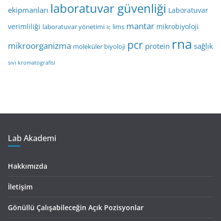
laboratuvar güvenliği
ekipmanları
Laboratuvar
mantar
verimliliği
mikrobiyoloji
laboratuvar yönetimi
lims
lc
rna
pcr
mikroorganizma
protein
sağlık
moleküler biyoloji
sıvı kromatografisi
Lab Akademi
Hakkımızda
İletişim
Gönüllü Çalışabileceğin Açık Pozisyonlar