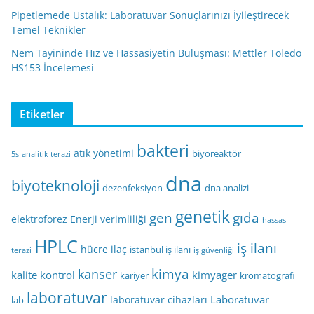
Pipetlemede Ustalık: Laboratuvar Sonuçlarınızı İyileştirecek
Temel Teknikler
Nem Tayininde Hız ve Hassasiyetin Buluşması: Mettler Toledo
HS153 İncelemesi
Etiketler
bakteri
atık yönetimi
biyoreaktör
5s
analitik terazi
dna
biyoteknoloji
dezenfeksiyon
dna analizi
genetik
gen
gıda
elektroforez
Enerji verimliliği
hassas
HPLC
iş ilanı
hücre
ilaç
istanbul iş ilanı
terazi
iş güvenliği
kimya
kanser
kalite kontrol
kimyager
kariyer
kromatografi
laboratuvar
Laboratuvar
laboratuvar cihazları
lab