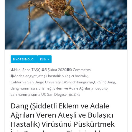
BIYOTEKNOLOJI
KLINIK
Hilal Sena TAŞÇI
5 Şubat 2020
0 Comments
Aedes aegypti
,
ateşli hastalık
,
bulaşıcı hastalık
,
California San Diego Universty
,
CAS-9
,
chikungunya
,
CRISPR
,
Dang
,
dang humması sivrisineği
,
Eklem ve Adale Ağrıları
,
mosquito
,
sarı humma
,
sıtma
,
UC San Diego
,
virüs
,
Zika
Dang (Şiddetli Eklem ve Adale
Ağrıları Veren Ateşli ve Bulaşıcı
Hastalık) Virüsünü Püskürtmek