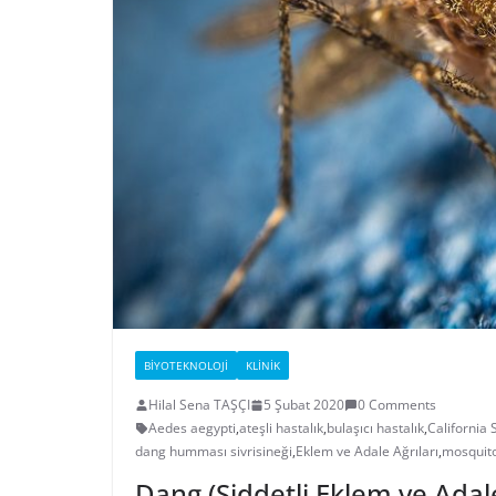
BIYOTEKNOLOJI
KLINIK
Hilal Sena TAŞÇI
5 Şubat 2020
0 Comments
Aedes aegypti
,
ateşli hastalık
,
bulaşıcı hastalık
,
California
dang humması sivrisineği
,
Eklem ve Adale Ağrıları
,
mosquit
Dang (Şiddetli Eklem ve Adale