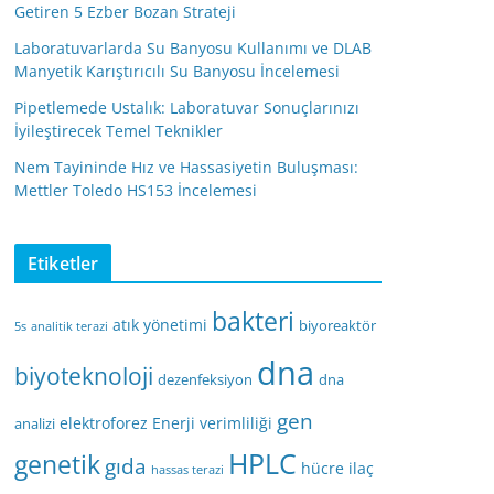
Getiren 5 Ezber Bozan Strateji
Laboratuvarlarda Su Banyosu Kullanımı ve DLAB
Manyetik Karıştırıcılı Su Banyosu İncelemesi
Pipetlemede Ustalık: Laboratuvar Sonuçlarınızı
İyileştirecek Temel Teknikler
Nem Tayininde Hız ve Hassasiyetin Buluşması:
Mettler Toledo HS153 İncelemesi
Etiketler
bakteri
atık yönetimi
biyoreaktör
5s
analitik terazi
dna
biyoteknoloji
dezenfeksiyon
dna
gen
elektroforez
Enerji verimliliği
analizi
HPLC
genetik
gıda
hücre
ilaç
hassas terazi