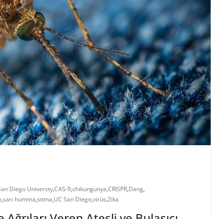
 San Diego Universty
,
CAS-9
,
chikungunya
,
CRISPR
,
Dang
,
o
,
sarı humma
,
sıtma
,
UC San Diego
,
virüs
,
Zika
 Ağrıları Veren Ateşli ve Bulaşıcı