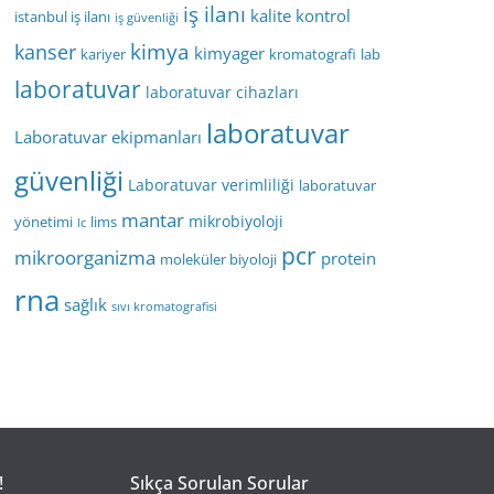
iş ilanı
kalite kontrol
istanbul iş ilanı
iş güvenliği
kimya
kanser
kimyager
kariyer
kromatografi
lab
laboratuvar
laboratuvar cihazları
laboratuvar
Laboratuvar ekipmanları
güvenliği
Laboratuvar verimliliği
laboratuvar
mantar
mikrobiyoloji
yönetimi
lims
lc
pcr
mikroorganizma
protein
moleküler biyoloji
rna
sağlık
sıvı kromatografisi
!
Sıkça Sorulan Sorular