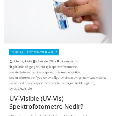
CIHAZLAR
ENSTRUMENTAL ANALIZ
Orhan ÇAKAN
24 Aralık 2022
0 Comments
görünür bölge
,
görünür ışık
,
spektrofotometre
,
spektrofotometre cihazı
,
spektrofotometre eğitimi
,
spektrofotometre fiyatı
,
uv
,
uv bölge
,
uv cihazı
,
uv ışık
,
uv vis
,
uv visible
,
uv-vis nedir
,
uv-vis spektrofotometre nedir
,
uv-visible eğitimi
,
uv-vsible
,
visible
UV-Visible (UV-Vis)
Spektrofotometre Nedir?