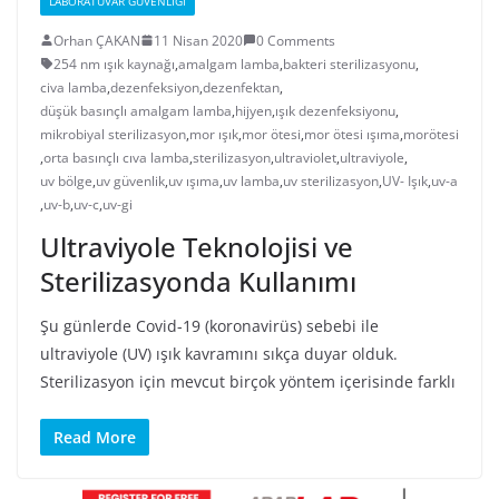
LABORATUVAR GÜVENLIĞI
Orhan ÇAKAN
11 Nisan 2020
0 Comments
254 nm ışık kaynağı
,
amalgam lamba
,
bakteri sterilizasyonu
,
civa lamba
,
dezenfeksiyon
,
dezenfektan
,
düşük basınçlı amalgam lamba
,
hijyen
,
ışık dezenfeksiyonu
,
mikrobiyal sterilizasyon
,
mor ışık
,
mor ötesi
,
mor ötesi ışıma
,
morötesi
,
orta basınçlı cıva lamba
,
sterilizasyon
,
ultraviolet
,
ultraviyole
,
uv bölge
,
uv güvenlik
,
uv ışıma
,
uv lamba
,
uv sterilizasyon
,
UV- Işık
,
uv-a
,
uv-b
,
uv-c
,
uv-gi
Ultraviyole Teknolojisi ve
Sterilizasyonda Kullanımı
Şu günlerde Covid-19 (koronavirüs) sebebi ile
ultraviyole (UV) ışık kavramını sıkça duyar olduk.
Sterilizasyon için mevcut birçok yöntem içerisinde farklı
Read More