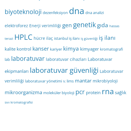
dna
biyoteknoloji
dezenfeksiyon
dna analizi
genetik
gen
gıda
elektroforez
Enerji verimliliği
hassas
HPLC
iş ilanı
hücre
ilaç
istanbul iş ilanı
terazi
iş güvenliği
kimya
kanser
kalite kontrol
kimyager
kariyer
kromatografi
laboratuvar
Laboratuvar
laboratuvar cihazları
lab
laboratuvar güvenliği
ekipmanları
Laboratuvar
mantar
verimliliği
mikrobiyoloji
laboratuvar yönetimi
lims
lc
rna
pcr
mikroorganizma
protein
sağlık
moleküler biyoloji
sıvı kromatografisi