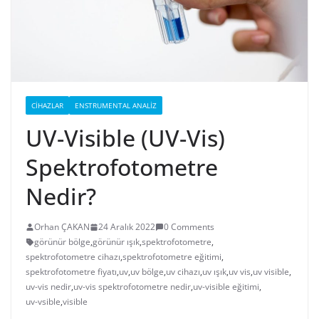
CIHAZLAR
ENSTRUMENTAL ANALIZ
UV-Visible (UV-Vis)
Spektrofotometre
Nedir?
Orhan ÇAKAN
24 Aralık 2022
0 Comments
görünür bölge
,
görünür ışık
,
spektrofotometre
,
spektrofotometre cihazı
,
spektrofotometre eğitimi
,
spektrofotometre fiyatı
,
uv
,
uv bölge
,
uv cihazı
,
uv ışık
,
uv vis
,
uv visible
,
uv-vis nedir
,
uv-vis spektrofotometre nedir
,
uv-visible eğitimi
,
uv-vsible
,
visible