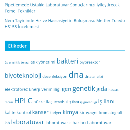
Pipetlemede Ustalık: Laboratuvar Sonuçlarınızı İyileştirecek
Temel Teknikler
Nem Tayininde Hız ve Hassasiyetin Buluşması: Mettler Toledo
HS153 İncelemesi
Etiketler
bakteri
atık yönetimi
biyoreaktör
5s
analitik terazi
dna
biyoteknoloji
dezenfeksiyon
dna analizi
genetik
gen
gıda
elektroforez
Enerji verimliliği
hassas
HPLC
iş ilanı
hücre
ilaç
istanbul iş ilanı
terazi
iş güvenliği
kimya
kanser
kalite kontrol
kimyager
kariyer
kromatografi
laboratuvar
Laboratuvar
laboratuvar cihazları
lab