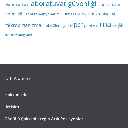
laboratuvar güvenliği
ekipmanları
Laboratuvar
mantar
verimliliği
mikrobiyoloji
laboratuvar yönetimi
lims
lc
rna
pcr
mikroorganizma
protein
sağlık
moleküler biyoloji
sıvı kromatografisi
Lab Akademi
Hakkımızda
İletişim
Gönüllü Çalışabileceğin Açık Pozisyonlar