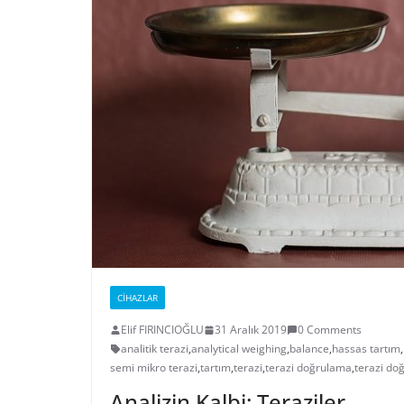
CIHAZLAR
Elif FIRINCIOĞLU
31 Aralık 2019
0 Comments
analitik terazi
,
analytical weighing
,
balance
,
hassas tartım
,
semi mikro terazi
,
tartım
,
terazi
,
terazi doğrulama
,
terazi do
Analizin Kalbi: Teraziler