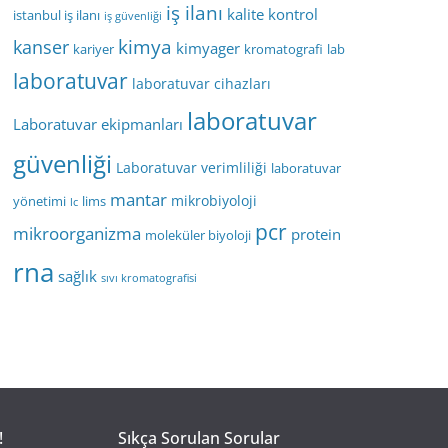
iş ilanı
kalite kontrol
istanbul iş ilanı
iş güvenliği
kimya
kanser
kimyager
kariyer
kromatografi
lab
laboratuvar
laboratuvar cihazları
laboratuvar
Laboratuvar ekipmanları
güvenliği
Laboratuvar verimliliği
laboratuvar
mantar
mikrobiyoloji
yönetimi
lims
lc
pcr
mikroorganizma
protein
moleküler biyoloji
rna
sağlık
sıvı kromatografisi
!
Sıkça Sorulan Sorular