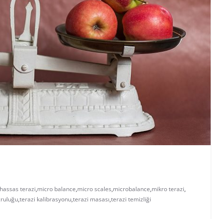
hassas terazi
,
micro balance
,
micro scales
,
microbalance
,
mikro terazi
,
ğruluğu
,
terazi kalibrasyonu
,
terazi masası
,
terazi temizliği