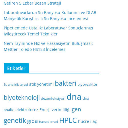
Getiren 5 Ezber Bozan Strateji
Laboratuvarlarda Su Banyosu Kullanımı ve DLAB
Manyetik Karıştırıcılı Su Banyosu İncelemesi
Pipetlemede Ustalık: Laboratuvar Sonuçlarınızı
İyileştirecek Temel Teknikler
Nem Tayininde Hız ve Hassasiyetin Buluşması:
Mettler Toledo HS153 İncelemesi
Etiketler
bakteri
atık yönetimi
biyoreaktör
5s
analitik terazi
dna
biyoteknoloji
dezenfeksiyon
dna
gen
elektroforez
Enerji verimliliği
analizi
HPLC
genetik
gıda
hücre
ilaç
hassas terazi