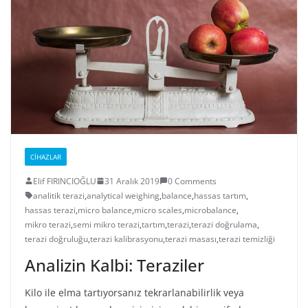
CIHAZLAR
Elif FIRINCIOĞLU
31 Aralık 2019
0 Comments
analitik terazi
,
analytical weighing
,
balance
,
hassas tartım
,
hassas terazi
,
micro balance
,
micro scales
,
microbalance
,
mikro terazi
,
semi mikro terazi
,
tartım
,
terazi
,
terazi doğrulama
,
terazi doğruluğu
,
terazi kalibrasyonu
,
terazi masası
,
terazi temizliği
Analizin Kalbi: Teraziler
Kilo ile elma tartıyorsanız tekrarlanabilirlik veya