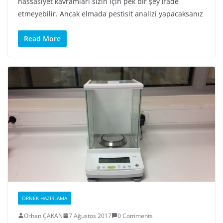
hassasiyet kavramları sizin için pek bir şey ifade
etmeyebilir. Ancak elmada pestisit analizi yapacaksanız
Read More
ÖRNEK HAZIRLAMA
Orhan ÇAKAN
7 Ağustos 2017
0 Comments