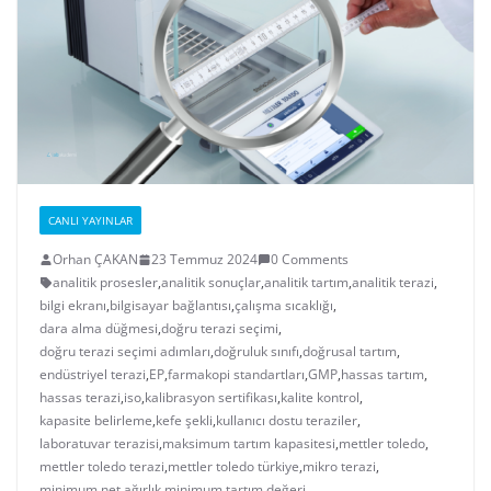
CANLI YAYINLAR
Orhan ÇAKAN
23 Temmuz 2024
0 Comments
analitik prosesler
,
analitik sonuçlar
,
analitik tartım
,
analitik terazi
,
bilgi ekranı
,
bilgisayar bağlantısı
,
çalışma sıcaklığı
,
dara alma düğmesi
,
doğru terazi seçimi
,
doğru terazi seçimi adımları
,
doğruluk sınıfı
,
doğrusal tartım
,
endüstriyel terazi
,
EP
,
farmakopi standartları
,
GMP
,
hassas tartım
,
hassas terazi
,
iso
,
kalibrasyon sertifikası
,
kalite kontrol
,
kapasite belirleme
,
kefe şekli
,
kullanıcı dostu teraziler
,
laboratuvar terazisi
,
maksimum tartım kapasitesi
,
mettler toledo
,
mettler toledo terazi
,
mettler toledo türkiye
,
mikro terazi
,
minimum net ağırlık
,
minimum tartım değeri
,