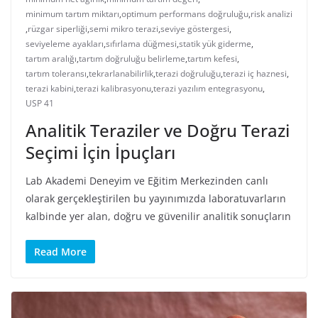
minimum tartım miktarı
,
optimum performans doğruluğu
,
risk analizi
,
rüzgar siperliği
,
semi mikro terazi
,
seviye göstergesi
,
seviyeleme ayakları
,
sıfırlama düğmesi
,
statik yük giderme
,
tartım aralığı
,
tartım doğruluğu belirleme
,
tartım kefesi
,
tartım toleransı
,
tekrarlanabilirlik
,
terazi doğruluğu
,
terazi iç haznesi
,
terazi kabini
,
terazi kalibrasyonu
,
terazi yazılım entegrasyonu
,
USP 41
Analitik Teraziler ve Doğru Terazi
Seçimi İçin İpuçları
Lab Akademi Deneyim ve Eğitim Merkezinden canlı
olarak gerçekleştirilen bu yayınımızda laboratuvarların
kalbinde yer alan, doğru ve güvenilir analitik sonuçların
Read More