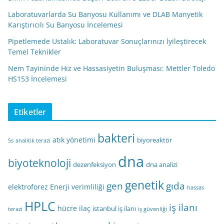
Laboratuvarlarda Su Banyosu Kullanımı ve DLAB Manyetik
Karıştırıcılı Su Banyosu İncelemesi
Pipetlemede Ustalık: Laboratuvar Sonuçlarınızı İyileştirecek
Temel Teknikler
Nem Tayininde Hız ve Hassasiyetin Buluşması: Mettler Toledo
HS153 İncelemesi
Etiketler
bakteri
atık yönetimi
biyoreaktör
5s
analitik terazi
dna
biyoteknoloji
dezenfeksiyon
dna analizi
genetik
gen
gıda
elektroforez
Enerji verimliliği
hassas
HPLC
iş ilanı
hücre
ilaç
istanbul iş ilanı
terazi
iş güvenliği