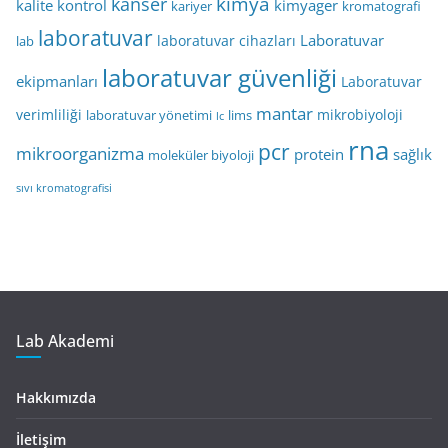
kimya
kanser
kalite kontrol
kimyager
kariyer
kromatografi
laboratuvar
Laboratuvar
laboratuvar cihazları
lab
laboratuvar güvenliği
ekipmanları
Laboratuvar
mantar
verimliliği
mikrobiyoloji
laboratuvar yönetimi
lims
lc
rna
pcr
mikroorganizma
protein
sağlık
moleküler biyoloji
sıvı kromatografisi
Lab Akademi
Hakkımızda
İletişim