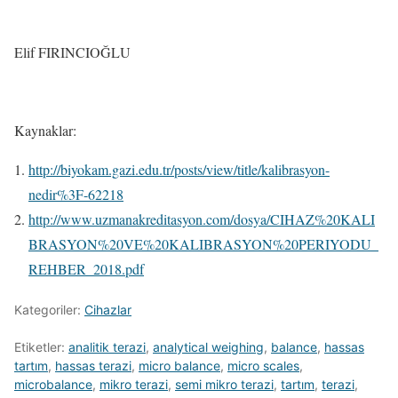
Elif FIRINCIOĞLU
Kaynaklar:
http://biyokam.gazi.edu.tr/posts/view/title/kalibrasyon-
nedir%3F-62218
http://www.uzmanakreditasyon.com/dosya/CIHAZ%20KALI
BRASYON%20VE%20KALIBRASYON%20PERIYODU_
REHBER_2018.pdf
Kategoriler:
Cihazlar
Etiketler:
analitik terazi
,
analytical weighing
,
balance
,
hassas
tartım
,
hassas terazi
,
micro balance
,
micro scales
,
microbalance
,
mikro terazi
,
semi mikro terazi
,
tartım
,
terazi
,