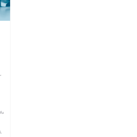
i
,
ufu
i
,