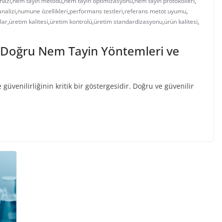
hazı
,
nem tayin metodu
,
nem tayin optimizasyonu
,
nem tayin protokolleri
,
nalizi
,
numune özellikleri
,
performans testleri
,
referans metot uyumu
,
lar
,
üretim kalitesi
,
üretim kontrolü
,
üretim standardizasyonu
,
ürün kalitesi
,
n Doğru Nem Tayin Yöntemleri ve
güvenilirliğinin kritik bir göstergesidir. Doğru ve güvenilir