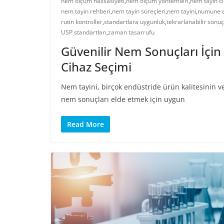
nem ölçüm hassasiyeti
,
nem ölçüm yöntemleri
,
nem tayin ci
nem tayin rehberi
,
nem tayin süreçleri
,
nem tayini
,
numune a
rutin kontroller
,
standartlara uygunluk
,
tekrarlanabilir sonuç
USP standartları
,
zaman tasarrufu
Güvenilir Nem Sonuçları İçi
Cihaz Seçimi
Nem tayini, birçok endüstride ürün kalitesinin ve 
nem sonuçları elde etmek için uygun
Read More