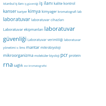
iş ilanı
kalite kontrol
istanbul iş ilanı
iş güvenliği
kimya
kanser
kimyager
kariyer
kromatografi
lab
laboratuvar
laboratuvar cihazları
laboratuvar
Laboratuvar ekipmanları
güvenliği
Laboratuvar verimliliği
laboratuvar
mantar
mikrobiyoloji
yönetimi
lims
lc
pcr
mikroorganizma
protein
moleküler biyoloji
rna
sağlık
sıvı kromatografisi