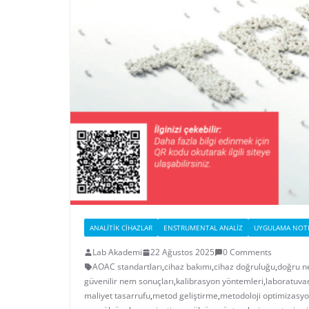
ANALITIK CIHAZLAR
ENSTRUMENTAL ANALIZ
UYGULAMA NOTL
Lab Akademi
22 Ağustos 2025
0 Comments
AOAC standartları
,
cihaz bakımı
,
cihaz doğruluğu
,
doğru n
güvenilir nem sonuçları
,
kalibrasyon yöntemleri
,
laboratuva
maliyet tasarrufu
,
metod geliştirme
,
metodoloji optimizasy