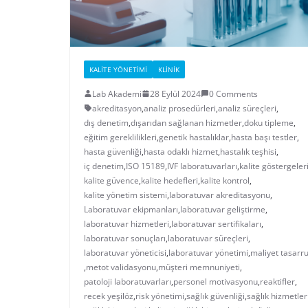
KALITE YÖNETIMI
KLINIK
Lab Akademi
28 Eylül 2024
0 Comments
akreditasyon
,
analiz prosedürleri
,
analiz süreçleri
,
dış denetim
,
dışarıdan sağlanan hizmetler
,
doku tipleme
,
eğitim gereklilikleri
,
genetik hastalıklar
,
hasta başı testler
,
hasta güvenliği
,
hasta odaklı hizmet
,
hastalık teşhisi
,
iç denetim
,
ISO 15189
,
IVF laboratuvarları
,
kalite göstergeler
kalite güvence
,
kalite hedefleri
,
kalite kontrol
,
kalite yönetim sistemi
,
laboratuvar akreditasyonu
,
Laboratuvar ekipmanları
,
laboratuvar geliştirme
,
laboratuvar hizmetleri
,
laboratuvar sertifikaları
,
laboratuvar sonuçları
,
laboratuvar süreçleri
,
laboratuvar yöneticisi
,
laboratuvar yönetimi
,
maliyet tasarr
,
metot validasyonu
,
müşteri memnuniyeti
,
patoloji laboratuvarları
,
personel motivasyonu
,
reaktifler
,
recek yeşilöz
,
risk yönetimi
,
sağlık güvenliği
,
sağlık hizmetler