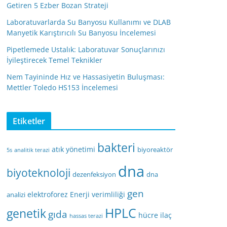
Getiren 5 Ezber Bozan Strateji
Laboratuvarlarda Su Banyosu Kullanımı ve DLAB
Manyetik Karıştırıcılı Su Banyosu İncelemesi
Pipetlemede Ustalık: Laboratuvar Sonuçlarınızı
İyileştirecek Temel Teknikler
Nem Tayininde Hız ve Hassasiyetin Buluşması:
Mettler Toledo HS153 İncelemesi
Etiketler
bakteri
atık yönetimi
biyoreaktör
5s
analitik terazi
dna
biyoteknoloji
dezenfeksiyon
dna
gen
elektroforez
Enerji verimliliği
analizi
HPLC
genetik
gıda
hücre
ilaç
hassas terazi