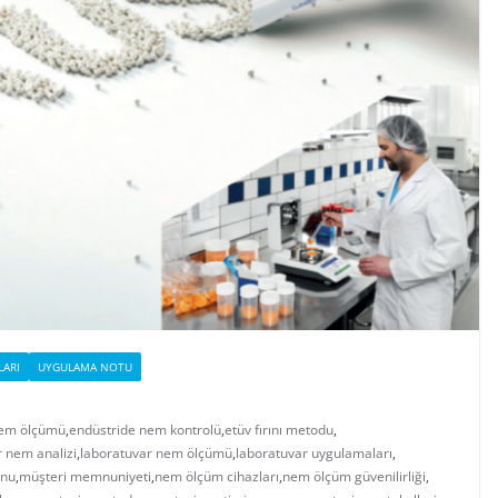
ARI
UYGULAMA NOTU
em ölçümü
,
endüstride nem kontrolü
,
etüv fırını metodu
,
r nem analizi
,
laboratuvar nem ölçümü
,
laboratuvar uygulamaları
,
onu
,
müşteri memnuniyeti
,
nem ölçüm cihazları
,
nem ölçüm güvenilirliği
,