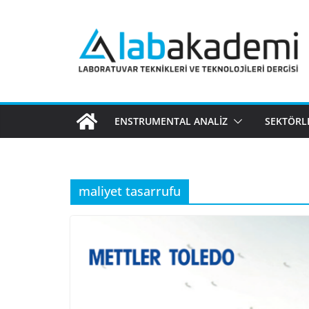
Skip
to
content
ENSTRUMENTAL ANALIZ
SEKTÖRL
maliyet tasarrufu