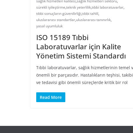
sağlık hizmetleri kalitesi
,
sağlık hizmetleri sektörü
,
sürekli iyileştirme
,
teknik yeterlilik
,
tıbbi laboratuvarlar
,
tıbbi sonuçların güvenilirliği
,
tıbbi tahlil
,
uluslararası standartlar
,
uluslararası tanınırlık
,
yasal uyumluluk
ISO 15189 Tıbbi
Laboratuvarlar için Kalite
Yönetim Sistemi Standardı
Tıbbi laboratuvarlar, sağlık hizmetlerinin temel 
önemli bir parçasıdır. Hastalıkların teşhisi, takibi
ve tedavisi gibi önemli süreçlerde kritik bir rol
Read More