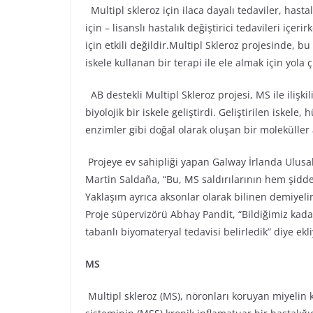
Multipl skleroz için ilaca dayalı tedaviler, hast
için – lisanslı hastalık değiştirici tedavileri içer
için etkili değildir.Multipl Skleroz projesinde, bu
iskele kullanan bir terapi ile ele almak için yola çı
AB destekli Multipl Skleroz projesi, MS ile iliş
biyolojik bir iskele geliştirdi. Geliştirilen iskel
enzimler gibi doğal olarak oluşan bir moleküller 
Projeye ev sahipliği yapan Galway İrlanda Ulusa
Martin Saldaña, “Bu, MS saldırılarının hem şiddeti
Yaklaşım ayrıca aksonlar olarak bilinen demiyeli
Proje süpervizörü Abhay Pandit, “Bildiğimiz kadarı
tabanlı biyomateryal tedavisi belirledik” diye ekli
MS
Multipl skleroz (MS), nöronları koruyan miyelin 