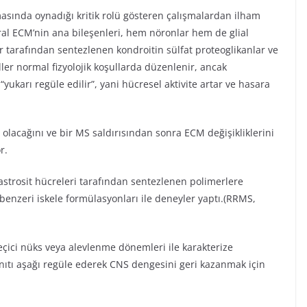
asında oynadığı kritik rolü gösteren çalışmalardan ilham
öral ECM’nin ana bileşenleri, hem nöronlar hem de glial
 tarafından sentezlenen kondroitin sülfat proteoglikanlar ve
ller normal fizyolojik koşullarda düzenlenir, ancak
ukarı regüle edilir”, yani hücresel aktivite artar ve hasara
olacağını ve bir MS saldırısından sonra ECM değişikliklerini
r.
astrosit hücreleri tarafından sentezlenen polimerlere
benzeri iskele formülasyonları ile deneyler yaptı.(RRMS,
çici nüks veya alevlenme dönemleri ile karakterize
yanıtı aşağı regüle ederek CNS dengesini geri kazanmak için