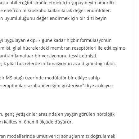
bozulabileceğini simüle etmek için yapay beyin omurilik
i ve elektron mikroskobu kullanılarak değerlendirildiler.
inin uyumluluğunu değerlendirmek için bir dizi beyin
eyi uygulayan ekip, 7 güne kadar hiçbir formülasyonun
lisi, glial hücrelerdeki membran reseptörleri ile etkileşime
 anti-inflamatuar bir versiyonunu teşvik etmişti.
şık glial hücrelerde inflamasyonun azaldığını doğruladı.
ir MS atağı üzerinde modülatör bir etkiye sahip
e semptomları azaltabileceğini gösteriyor” diye açıklıyor.
, genç yetişkinler arasında en yaygın görülen nörolojik
am kalitesini önemli ölçüde düşürür.
yvan modellerinde umut verici sonuçlarımızı doğrulamak