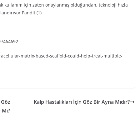
rak kullanım için zaten onaylanmış olduğundan, teknoloji hızla
nlandırıyor Pandit.(1)
le/464692
racellular-matrix-based-scaffold-could-help-treat-multiple-
r Göz
Kalp Hastalıkları İçin Göz Bir Ayna Mıdır?
r Mi?