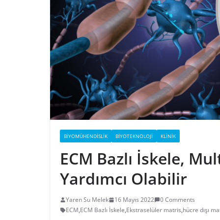
BIYOMÜHENDISLIK
BIYOTEKNOLOJI
KLINIK
ECM
Bazlı İskele
,
Mult
Yardımcı Olabilir
Yaren Su Melek
16 Mayıs 2022
0 Comments
ECM
,
ECM Bazlı İskele
,
Ekstraselüler matris
,
hücre dışı ma