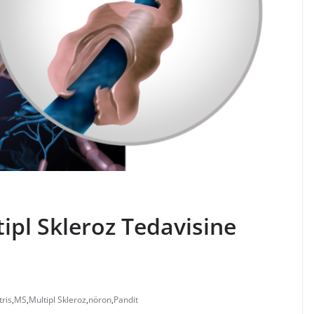
ipl Skleroz
Tedavisine
tris
,
MS
,
Multipl Skleroz
,
nöron
,
Pandit