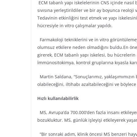
ECM tabanlı yapı iskelelerinin CNS içinde nasıl 
sıvısına yerleştirildiler ve bir ay boyunca reoloj
Tedavinin etkinliğini test etmek ve yapı iskeles
hücresiyle in vitro çalışmalar yapıldı.
Farmakoloji tekniklerini ve in vitro görüntülem
olumsuz etkilere neden olmadığını buldu.En önem
girerek, ECM tabanlı yapı iskelesi, bu hücrelerin
İmmünositokimya, kontrol gruplarına kıyasla karı
Martin Saldana, “Sonuçlarımız, yaklaşımımızın b
olabileceğini, iltihabı azaltabileceğini ve böylec
Hızlı kullanılabilirlik
MS, Avrupa’da 700.000’den fazla insanı etkileyen
bozukluktur. MS, günlük işleyişi etkileyerek yaş
“Bir sonraki adım, klinik öncesi MS benzeri ha