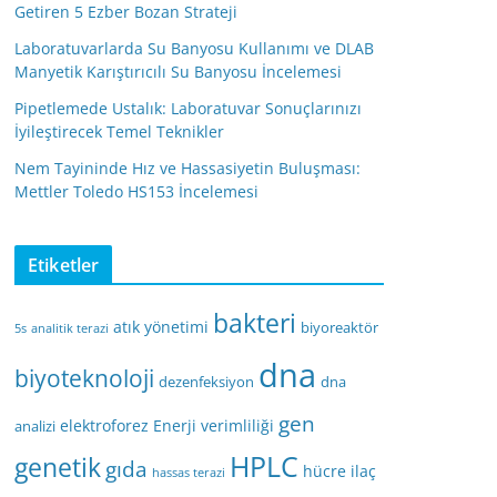
Getiren 5 Ezber Bozan Strateji
Laboratuvarlarda Su Banyosu Kullanımı ve DLAB
Manyetik Karıştırıcılı Su Banyosu İncelemesi
Pipetlemede Ustalık: Laboratuvar Sonuçlarınızı
İyileştirecek Temel Teknikler
Nem Tayininde Hız ve Hassasiyetin Buluşması:
Mettler Toledo HS153 İncelemesi
Etiketler
bakteri
atık yönetimi
biyoreaktör
5s
analitik terazi
dna
biyoteknoloji
dezenfeksiyon
dna
gen
elektroforez
Enerji verimliliği
analizi
HPLC
genetik
gıda
hücre
ilaç
hassas terazi