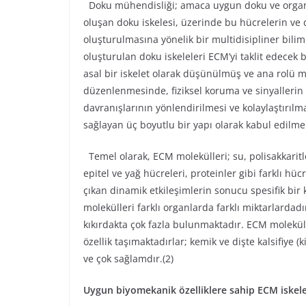
Doku mühendisliği; amaca uygun doku ve organ o
oluşan doku iskelesi, üzerinde bu hücrelerin ve
oluşturulmasına yönelik bir multidisipliner bili
oluşturulan doku iskeleleri ECM’yi taklit edecek
asal bir iskelet olarak düşünülmüş ve ana rolü 
düzenlenmesinde, fiziksel koruma ve sinyallerin
davranışlarının yönlendirilmesi ve kolaylaştırılma
sağlayan üç boyutlu bir yapı olarak kabul edilme
Temel olarak, ECM molekülleri; su, polisakkaritl
epitel ve yağ hücreleri, proteinler gibi farklı hü
çıkan dinamik etkileşimlerin sonucu spesifik bir
molekülleri farklı organlarda farklı miktarlarda
kıkırdakta çok fazla bulunmaktadır. ECM moleküll
özellik taşımaktadırlar; kemik ve dişte kalsifiye 
ve çok sağlamdır.(2)
Uygun biyomekanik özelliklere sahip ECM iskel