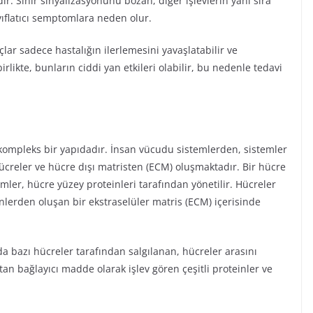
ır. Sinir sinyalizasyonunu bozan, diğer işlevlerin yanı sıra
yıflatıcı semptomlara neden olur.
çlar sadece hastalığın ilerlemesini yavaşlatabilir ve
irlikte, bunların ciddi yan etkileri olabilir, bu nedenle tedavi
mpleks bir yapıdadır. İnsan vücudu sistemlerden, sistemler
ücreler ve hücre dışı matristen (ECM) oluşmaktadır. Bir hücre
imler, hücre yüzey proteinleri tarafından yönetilir. Hücreler
nlerden oluşan bir ekstraselüler matris (ECM) içerisinde
a bazı hücreler tarafından salgılanan, hücreler arasını
an bağlayıcı madde olarak işlev gören çeşitli proteinler ve