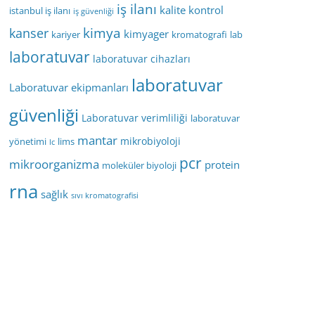
iş ilanı
kalite kontrol
istanbul iş ilanı
iş güvenliği
kimya
kanser
kimyager
kariyer
kromatografi
lab
laboratuvar
laboratuvar cihazları
laboratuvar
Laboratuvar ekipmanları
güvenliği
Laboratuvar verimliliği
laboratuvar
mantar
mikrobiyoloji
yönetimi
lims
lc
pcr
mikroorganizma
protein
moleküler biyoloji
rna
sağlık
sıvı kromatografisi