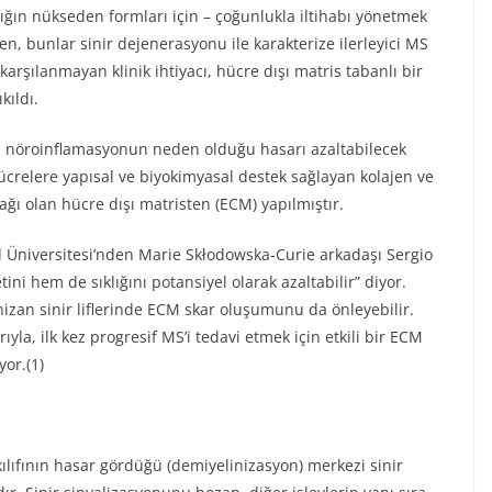
alığın nükseden formları için – çoğunlukla iltihabı yönetmek
irken, bunlar sinir dejenerasyonu ile karakterize ilerleyici MS
 karşılanmayan klinik ihtiyacı, hücre dışı matris tabanlı bir
kıldı.
kili nöroinflamasyonun neden olduğu hasarı azaltabilecek
e, hücrelere yapısal ve biyokimyasal destek sağlayan kolajen ve
ağı olan hücre dışı matristen (ECM) yapılmıştır.
l Üniversitesi’nden Marie Skłodowska-Curie arkadaşı Sergio
ni hem de sıklığını potansiyel olarak azaltabilir” diyor.
nizan sinir liflerinde ECM skar oluşumunu da önleyebilir.
yla, ilk kez progresif MS’i tedavi etmek için etkili bir ECM
yor.(1)
kılıfının hasar gördüğü (demiyelinizasyon) merkezi sinir