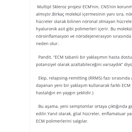
Multipl Skleroz projesi ECM’nin, CNS’nin korunm
almıştır.Birkaç molekül içermesinin yanı sıra, n
hücreler olarak bilinen nöronal olmayan hücreler
hyaluronik asit gibi polimerleri içerir. Bu molekü
nöroinflamasyon ve nörodejenerasyon sırasında “y
neden olur.
Pandit, “ECM tabanlı bir yaklaşımın hasta dostu 
potansiyel olarak azaltabileceğini varsaydık” diyo
Ekip, relapsing-remitting (RRMS) fazı sırasında 
dayanan yeni bir yaklaşım kullanarak farklı ECM 
hastalığın en yaygın şeklidir.)
Bu aşama, yeni semptomlar ortaya çıktığında ge
edilir.Yanıt olarak, glial hücreler, enflamatuar 
ECM polimerlerini salgılar.