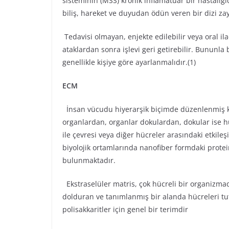
sisteminin (MSS) kronik inflamatuar bir hastalığıd
biliş, hareket ve duyudan ödün veren bir dizi za
Tedavisi olmayan, enjekte edilebilir veya oral ila
ataklardan sonra işlevi geri getirebilir. Bununla b
genellikle kişiye göre ayarlanmalıdır.(1)
ECM
İnsan vücudu hiyerarşik biçimde düzenlenmiş ko
organlardan, organlar dokulardan, dokular ise h
ile çevresi veya diğer hücreler arasındaki etkileş
biyolojik ortamlarında nanofiber formdaki protei
bulunmaktadır.
Ekstraselüler matris, çok hücreli bir organizmad
dolduran ve tanımlanmış bir alanda hücreleri tut
polisakkaritler için genel bir terimdir