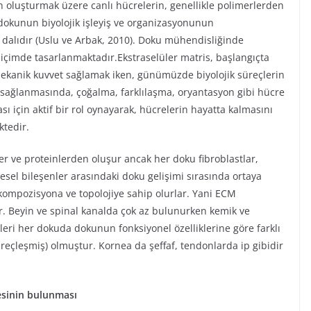
luşturmak üzere canlı hücrelerin, genellikle polimerlerden
 dokunun biyolojik işleyiş ve organizasyonunun
m dalıdır (Uslu ve Arbak, 2010). Doku mühendisliğinde
 biçimde tasarlanmaktadır.Ekstraselüler matris, başlangıçta
mekanik kuvvet sağlamak iken, günümüzde biyolojik süreçlerin
 sağlanmasında, çoğalma, farklılaşma, oryantasyon gibi hücre
sı için aktif bir rol oynayarak, hücrelerin hayatta kalmasını
ktedir.
er ve proteinlerden oluşur ancak her doku fibroblastlar,
cresel bileşenler arasındaki doku gelişimi sırasında ortaya
 kompozisyona ve topolojiye sahip olurlar. Yani ECM
dır. Beyin ve spinal kanalda çok az bulunurken kemik ve
eri her dokuda dokunun fonksiyonel özelliklerine göre farklı
(kireçleşmiş) olmuştur. Kornea da şeffaf, tendonlarda ip gibidir
esinin bulunması