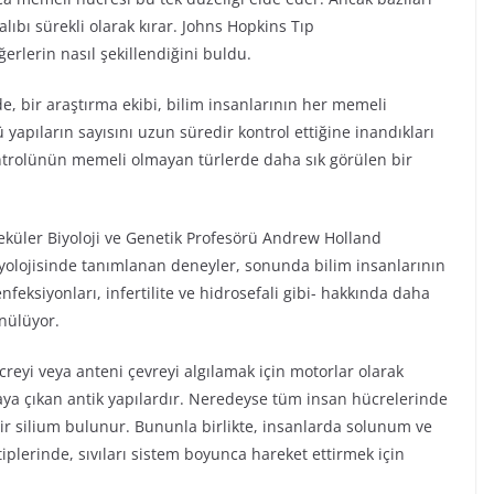
lıbı sürekli olarak kırar. Johns Hopkins Tıp
erlerin nasıl şekillendiğini buldu.
de, bir araştırma ekibi, bilim insanlarının her memeli
ü yapıların sayısını uzun süredir kontrol ettiğine inandıkları
ontrolünün memeli olmayan türlerde daha sık görülen bir
eküler Biyoloji ve Genetik Profesörü Andrew Holland
iyolojisinde tanımlanan deneyler, sonunda bilim insanlarının
 enfeksiyonları, infertilite ve hidrosefali gibi- hakkında daha
nülüyor.
ücreyi veya anteni çevreyi algılamak için motorlar olarak
aya çıkan antik yapılardır. Neredeyse tüm insan hücrelerinde
 bir silium bulunur. Bununla birlikte, insanlarda solunum ve
tiplerinde, sıvıları sistem boyunca hareket ettirmek için