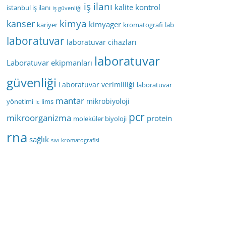
iş ilanı
kalite kontrol
istanbul iş ilanı
iş güvenliği
kimya
kanser
kimyager
kariyer
kromatografi
lab
laboratuvar
laboratuvar cihazları
laboratuvar
Laboratuvar ekipmanları
güvenliği
Laboratuvar verimliliği
laboratuvar
mantar
mikrobiyoloji
yönetimi
lims
lc
pcr
mikroorganizma
protein
moleküler biyoloji
rna
sağlık
sıvı kromatografisi