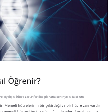
ıl Öğrenir?
e biyolojisi
,
hücre zarı
,
infertilite
,
planaria
,
sentriyol
,
silia
,
silium
ir. Memeli hücrelerinin bir çekirdeği ve bir hücre zarı vardır
ca memeli hücresi bu tek düzeliği elde eder. Ancak bazıları