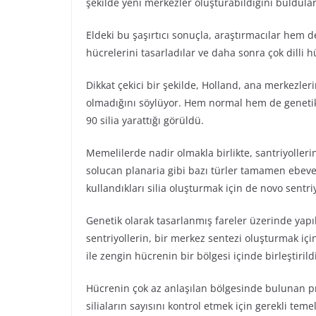
şekilde yeni merkezler oluşturabildiğini buldular
Eldeki bu şaşırtıcı sonuçla, araştırmacılar hem
hücrelerini tasarladılar ve daha sonra çok dilli h
Dikkat çekici bir şekilde, Holland, ana merkezlerin
olmadığını söylüyor. Hem normal hem de genetik 
90 silia yarattığı görüldü.
Memelilerde nadir olmakla birlikte, santriyolleri
solucan planaria gibi bazı türler tamamen ebeve
kullandıkları silia oluşturmak için de novo sentri
Genetik olarak tasarlanmış fareler üzerinde yap
sentriyollerin, bir merkez sentezi oluşturmak içi
ile zengin hücrenin bir bölgesi içinde birleştirild
Hücrenin çok az anlaşılan bölgesinde bulunan pro
siliaların sayısını kontrol etmek için gerekli te