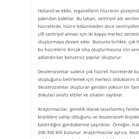
Holland ve ekibi, organellerin hücrenin yüzeyin
yakından baktılar. Bu taban, sentriyol adı verilen 
hücrelerde, hücre bölünmeden önce sentriyolleri
çift sentriyol alması için iki kopya merkez sentezi
oluşturmaya devam eder. Bununla birlikte, çok h
bu hücrelerin birçok silia oluşturmasına izin ve
adlandırılan benzersiz yapılar oluşturur.
Deuterozomlar sadece çok hücreli hücrelerde bulu
oluştuğunu belirlemek için merkezi olduklarını d
deuterozomlar oluşturan genden yoksun bir fare m
dokuları analiz ettiler ve siliaları saydılar.
Araştırmacılar, genetik olarak tasarlanmış farel
kirpiklere sahip olduğunu ve deuterozom kirpikl
kaldırdığını gördüklerine şaşırdılar. Örneğin, tr
200-300 killi bulunur. Araştırmacılar ayrıca, deu