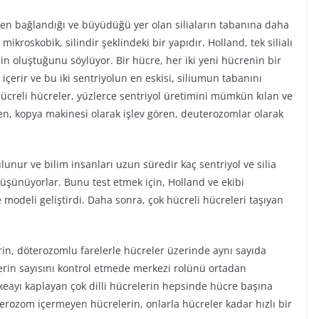
den bağlandığı ve büyüdüğü yer olan siliaların tabanına daha
mikroskobik, silindir şeklindeki bir yapıdır. Holland, tek silialı
n oluştuğunu söylüyor. Bir hücre, her iki yeni hücrenin bir
 içerir ve bu iki sentriyolun en eskisi, siliumun tabanını
ücreli hücreler, yüzlerce sentriyol üretimini mümkün kılan ve
ren, kopya makinesi olarak işlev gören, deuterozomlar olarak
nur ve bilim insanları uzun süredir kaç sentriyol ve silia
üşünüyorlar. Bunu test etmek için, Holland ve ekibi
odeli geliştirdi. Daha sonra, çok hücreli hücreleri taşıyan
erin, döterozomlu farelerle hücreler üzerinde aynı sayıda
erin sayısını kontrol etmede merkezi rolünü ortadan
akeayı kaplayan çok dilli hücrelerin hepsinde hücre başına
terozom içermeyen hücrelerin, onlarla hücreler kadar hızlı bir