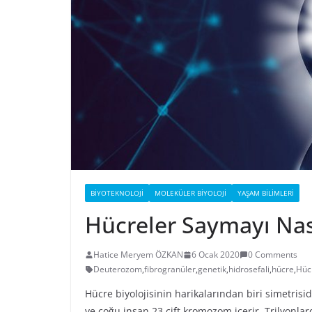
BIYOTEKNOLOJI
MOLEKÜLER BIYOLOJI
YAŞAM BILIMLERI
Hücreler Saymayı Nas
Hatice Meryem ÖZKAN
6 Ocak 2020
0 Comments
Deuterozom
,
fibrogranüler
,
genetik
,
hidrosefali
,
hücre
,
Hücr
Hücre biyolojisinin harikalarından biri simetrisid
ve çoğu insan 23 çift kromozom içerir. Trilyonlar