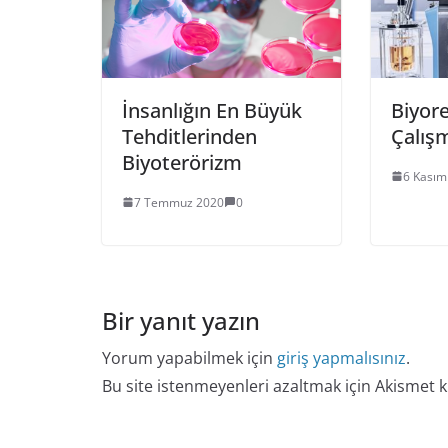
İnsanlığın En Büyük
Biyore
Tehditlerinden
Çalış
Biyoterörizm
6 Kasım
7 Temmuz 2020
0
Bir yanıt yazın
Yorum yapabilmek için
giriş yapmalısınız
.
Bu site istenmeyenleri azaltmak için Akismet k