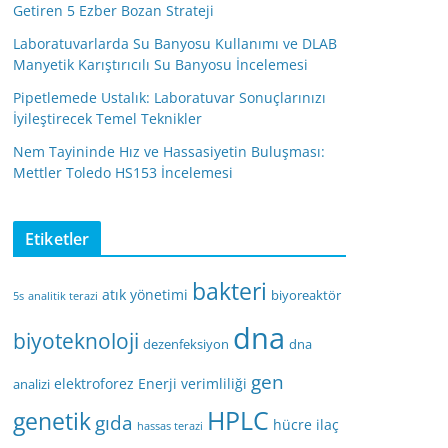
Getiren 5 Ezber Bozan Strateji
Laboratuvarlarda Su Banyosu Kullanımı ve DLAB
Manyetik Karıştırıcılı Su Banyosu İncelemesi
Pipetlemede Ustalık: Laboratuvar Sonuçlarınızı
İyileştirecek Temel Teknikler
Nem Tayininde Hız ve Hassasiyetin Buluşması:
Mettler Toledo HS153 İncelemesi
Etiketler
bakteri
atık yönetimi
biyoreaktör
5s
analitik terazi
dna
biyoteknoloji
dezenfeksiyon
dna
gen
elektroforez
Enerji verimliliği
analizi
HPLC
genetik
gıda
hücre
ilaç
hassas terazi