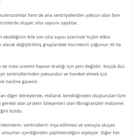
.
 deuterozomlar hem de ana sentriyollerden yoksun olan fare
ücrelerde oluşan silia sayısını saydılar.
 eksikliğinin bile son silia sayısı üzerinde hiçbir etkisi
olarak değiştirilmiş gruplardaki hücrelerin çoğunun 50 ila
n de novo üretimi hayvan krallığı için yeni değildir. Küçük düz
yn sentriollerinden yoksundur ve hareket etmek için
yol nesline güvenir.
ılan diğer deneylerde, Holland, kendiliğinden oluşturulan tüm
n gerekli olan protein bileşenleri olan fibrogranüler malzeme
iğini buldu.
teinlerin, sentriollerin inşa edilmesi ve sonuçta oluşan
mel unsurları içerdiğinden şüphelendiğini söylüyor. Diğer her