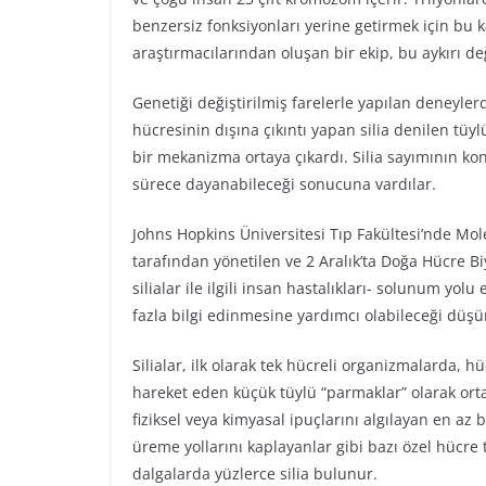
benzersiz fonksiyonları yerine getirmek için bu ka
araştırmacılarından oluşan bir ekip, bu aykırı değ
Genetiği değiştirilmiş farelerle yapılan deneyler
hücresinin dışına çıkıntı yapan silia denilen tüyl
bir mekanizma ortaya çıkardı. Silia sayımının k
sürece dayanabileceği sonucuna vardılar.
Johns Hopkins Üniversitesi Tıp Fakültesi’nde Mol
tarafından yönetilen ve 2 Aralık’ta Doğa Hücre B
silialar ile ilgili insan hastalıkları- solunum yolu
fazla bilgi edinmesine yardımcı olabileceği düşü
Silialar, ilk olarak tek hücreli organizmalarda, h
hareket eden küçük tüylü “parmaklar” olarak ort
fiziksel veya kimyasal ipuçlarını algılayan en az
üreme yollarını kaplayanlar gibi bazı özel hücre 
dalgalarda yüzlerce silia bulunur.