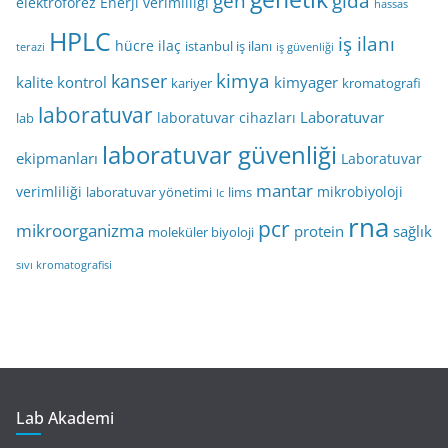
gen
gıda
elektroforez
Enerji verimliliği
hassas
HPLC
iş ilanı
hücre
ilaç
istanbul iş ilanı
terazi
iş güvenliği
kimya
kanser
kalite kontrol
kimyager
kariyer
kromatografi
laboratuvar
Laboratuvar
laboratuvar cihazları
lab
laboratuvar güvenliği
ekipmanları
Laboratuvar
mantar
verimliliği
mikrobiyoloji
laboratuvar yönetimi
lims
lc
rna
pcr
mikroorganizma
protein
sağlık
moleküler biyoloji
sıvı kromatografisi
Lab Akademi