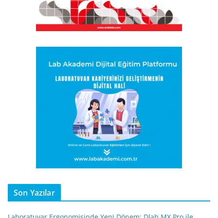
Son Yazılar
Laboratuvar Ergonomisinde Yeni Dönem: Dlab MX Pro ile