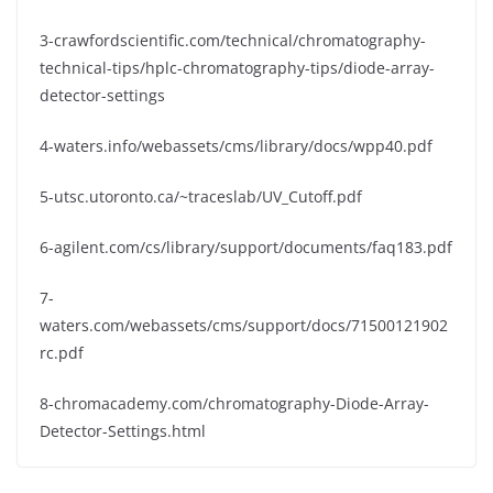
3-crawfordscientific.com/technical/chromatography-
technical-tips/hplc-chromatography-tips/diode-array-
detector-settings
4-waters.info/webassets/cms/library/docs/wpp40.pdf
5-utsc.utoronto.ca/~traceslab/UV_Cutoff.pdf
6-agilent.com/cs/library/support/documents/faq183.pdf
7-
waters.com/webassets/cms/support/docs/71500121902
rc.pdf
8-chromacademy.com/chromatography-Diode-Array-
Detector-Settings.html