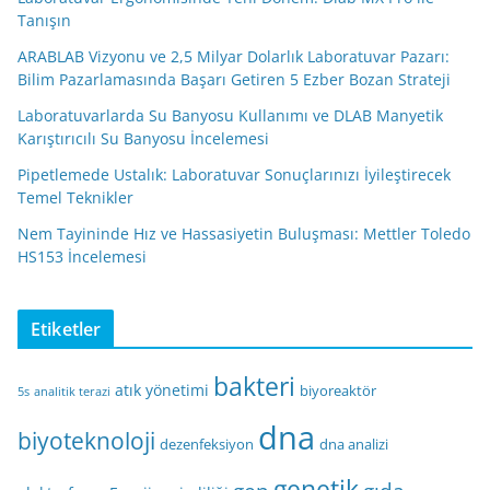
Tanışın
ARABLAB Vizyonu ve 2,5 Milyar Dolarlık Laboratuvar Pazarı:
Bilim Pazarlamasında Başarı Getiren 5 Ezber Bozan Strateji
Laboratuvarlarda Su Banyosu Kullanımı ve DLAB Manyetik
Karıştırıcılı Su Banyosu İncelemesi
Pipetlemede Ustalık: Laboratuvar Sonuçlarınızı İyileştirecek
Temel Teknikler
Nem Tayininde Hız ve Hassasiyetin Buluşması: Mettler Toledo
HS153 İncelemesi
Etiketler
bakteri
atık yönetimi
biyoreaktör
5s
analitik terazi
dna
biyoteknoloji
dezenfeksiyon
dna analizi
genetik