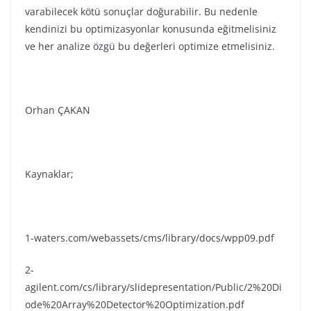
varabilecek kötü sonuçlar doğurabilir. Bu nedenle
kendinizi bu optimizasyonlar konusunda eğitmelisiniz
ve her analize özgü bu değerleri optimize etmelisiniz.
Orhan ÇAKAN
Kaynaklar;
1-waters.com/webassets/cms/library/docs/wpp09.pdf
2-
agilent.com/cs/library/slidepresentation/Public/2%20Di
ode%20Array%20Detector%20Optimization.pdf