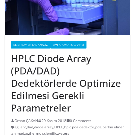
ENSTRUMENTAL ANALIZ
SIVI KROMATOGRAFISI
HPLC Diode Array
(PDA/DAD)
Dedektörlerde Optimize
Edilmesi Gerekli
Parametreler
Orhan ÇAKAN
29 Kasım 2018
0 Comments
agilent
,
dad
,
diode array
,
HPLC
,
hplc pda dedektör
,
pda
,
perkin elmer
,
shimadzu
,
thermo scientific
,
waters