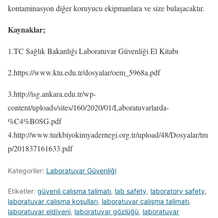
kontaminasyon diğer koruyucu ekipmanlara ve size bulaşacaktır.
Kaynaklar;
1.TC Sağlık Bakanlığı Laboratuvar Güvenliği El Kitabı
2.https://www.ktu.edu.tr/dosyalar/oem_5968a.pdf
3.http://isg.ankara.edu.tr/wp-
content/uploads/sites/160/2020/01/Laboratuvarlarda-
%C4%B0SG.pdf
4.http://www.turkbiyokimyadernegi.org.tr/upload/48/Dosyalar/tm
p/201837161633.pdf
Kategoriler:
Laboratuvar Güvenliği
Etiketler:
güvenli çalışma talimatı
,
lab safety
,
laboratory safety
,
laboratuvar çalışma koşulları
,
laboratuvar çalışma talimatı
,
laboratuvar eldiveni
,
laboratuvar gözlüğü
,
laboratuvar