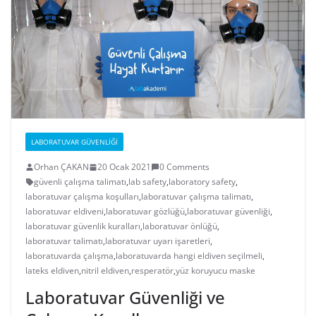
LABORATUVAR GÜVENLIĞI
Orhan ÇAKAN
20 Ocak 2021
0 Comments
güvenli çalışma talimatı
,
lab safety
,
laboratory safety
,
laboratuvar çalışma koşulları
,
laboratuvar çalışma talimatı
,
laboratuvar eldiveni
,
laboratuvar gözlüğü
,
laboratuvar güvenliği
,
laboratuvar güvenlik kuralları
,
laboratuvar önlüğü
,
laboratuvar talimatı
,
laboratuvar uyarı işaretleri
,
laboratuvarda çalışma
,
laboratuvarda hangi eldiven seçilmeli
,
lateks eldiven
,
nitril eldiven
,
resperatör
,
yüz koruyucu maske
Laboratuvar Güvenliği ve