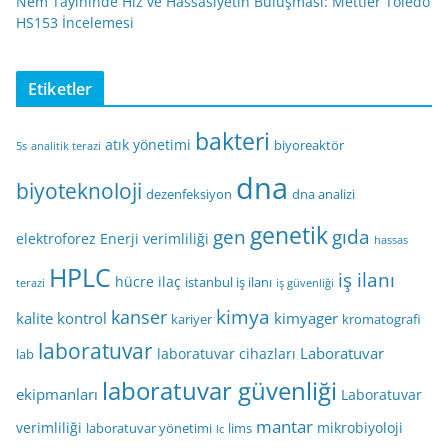
Nem Tayininde Hız ve Hassasiyetin Buluşması: Mettler Toledo
HS153 İncelemesi
Etiketler
bakteri
atık yönetimi
biyoreaktör
5s
analitik terazi
dna
biyoteknoloji
dezenfeksiyon
dna analizi
genetik
gen
gıda
elektroforez
Enerji verimliliği
hassas
HPLC
iş ilanı
hücre
ilaç
istanbul iş ilanı
terazi
iş güvenliği
kimya
kanser
kalite kontrol
kimyager
kariyer
kromatografi
laboratuvar
Laboratuvar
laboratuvar cihazları
lab
laboratuvar güvenliği
ekipmanları
Laboratuvar
mantar
verimliliği
mikrobiyoloji
laboratuvar yönetimi
lims
lc