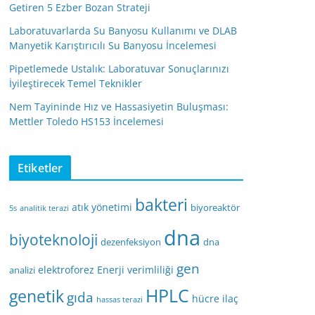
Getiren 5 Ezber Bozan Strateji
Laboratuvarlarda Su Banyosu Kullanımı ve DLAB
Manyetik Karıştırıcılı Su Banyosu İncelemesi
Pipetlemede Ustalık: Laboratuvar Sonuçlarınızı
İyileştirecek Temel Teknikler
Nem Tayininde Hız ve Hassasiyetin Buluşması:
Mettler Toledo HS153 İncelemesi
Etiketler
bakteri
atık yönetimi
biyoreaktör
5s
analitik terazi
dna
biyoteknoloji
dezenfeksiyon
dna
gen
elektroforez
Enerji verimliliği
analizi
HPLC
genetik
gıda
hücre
ilaç
hassas terazi