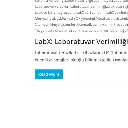
Kullanıcı rehberliği
,
Laboratuvar bilgisayar ihtiyacı
,
Laboratu
Laboratuvar terazileri
,
Laboratuvar verimliliği
,
LabX avantajl
LabX ve LIS entegrasyonu
,
LabX veri yönetimi
,
LabX yazılım
Merkezi iş akışı
,
Merkezi SOP yönetimi
,
Metal tespit sisteml
Otomatik kimya sistemleri
,
Otomatik veri aktarımı
,
Proses an
Tezgah üstü cihazlar
,
Üretim hattı denetimi
,
veri bütünlüğü
,
LabX: Laboratuvar Verimlili
Laboratuvar terazileri ve cihazlarını LIS (Labor
önemli avantajları olduğu bilinmektedir. Uygulam
Read More