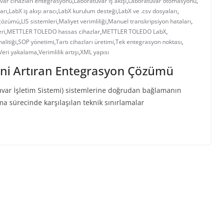
var cihazları entegrasyonu
,
Laboratuvar iş akışı
,
Laboratuvar otomasyonu
,
arı
,
LabX iş akışı aracı
,
LabX kurulum desteği
,
LabX ve .csv dosyaları
,
 çözümü
,
LIS sistemleri
,
Maliyet verimliliği
,
Manuel transkripsiyon hataları
,
eri
,
METTLER TOLEDO hassas cihazlar
,
METTLER TOLEDO LabX
,
alitiği
,
SOP yönetimi
,
Tartı cihazları üretimi
,
Tek entegrasyon noktası
,
Veri yakalama
,
Verimlilik artışı
,
XML yapısı
ğini Artıran Entegrasyon Çözümü
atuvar İşletim Sistemi) sistemlerine doğrudan bağlamanın
a sürecinde karşılaşılan teknik sınırlamalar