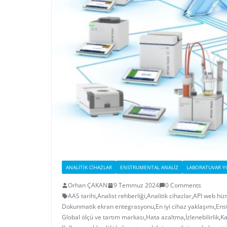
ANALITIK CIHAZLAR
ENSTRUMENTAL ANALIZ
LABORATUVAR Y
Orhan ÇAKAN
9 Temmuz 2024
0 Comments
AAS tarihi
,
Analist rehberliği
,
Analitik cihazlar
,
API web hiz
Dokunmatik ekran entegrasyonu
,
En iyi cihaz yaklaşımı
,
Ens
Global ölçü ve tartım markası
,
Hata azaltma
,
İzlenebilirlik
,
Ka