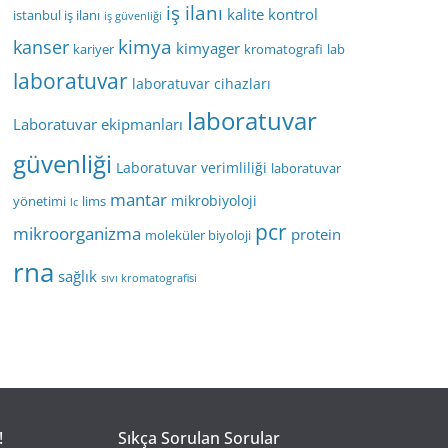
iş ilanı
kalite kontrol
istanbul iş ilanı
iş güvenliği
kimya
kanser
kimyager
kariyer
kromatografi
lab
laboratuvar
laboratuvar cihazları
laboratuvar
Laboratuvar ekipmanları
güvenliği
Laboratuvar verimliliği
laboratuvar
mantar
mikrobiyoloji
yönetimi
lims
lc
pcr
mikroorganizma
protein
moleküler biyoloji
rna
sağlık
sıvı kromatografisi
!
Sıkça Sorulan Sorular