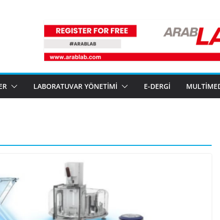
ER
LABORATUVAR YÖNETIMI
E-DERGI
MULTIME