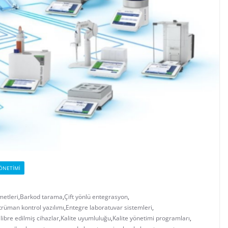
ÖNETIMI
metleri
,
Barkod tarama
,
Çift yönlü entegrasyon
,
trüman kontrol yazılımı
,
Entegre laboratuvar sistemleri
,
libre edilmiş cihazlar
,
Kalite uyumluluğu
,
Kalite yönetimi programları
,